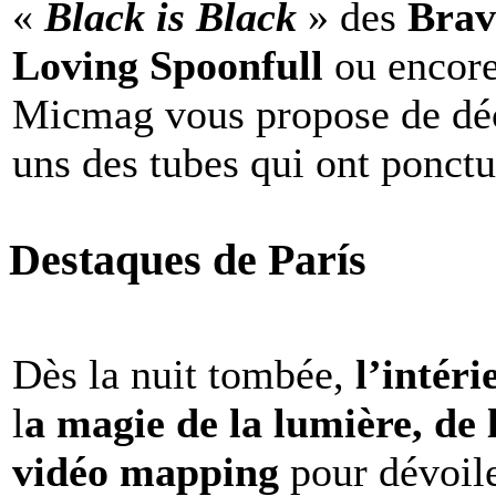
«
Black is Black
» des
Brav
Loving Spoonfull
ou encor
Micmag vous propose de déc
uns des tubes qui ont ponct
Destaques de París
Dès la nuit tombée,
l’intéri
l
a magie de la lumière, de 
vidéo mapping
pour dévoile