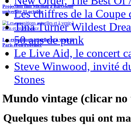
New Order, The Best Of 
Projection film Micmag à Barcelone
Les chiffres de la Coup
université 11 octobre
Tina Turner Wildest Dre
50 ans de punk
Les expositions actuelles et à venir à
Paris et en Province
Le Live Aid, le concert ca
Steve Winwood, invité d
Stones
Mundo vintage (clicar no t
Quelques tubes qui ont ma