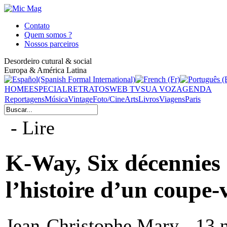
Contato
Quem somos ?
Nossos parceiros
Desordeiro cutural & social
Europa & América Latina
HOME
ESPECIAL
RETRATOS
WEB TV
SUA VOZ
AGENDA
Reportagens
Música
Vintage
Foto/Cine
Arts
Livros
Viagens
Paris
- Lire
K-Way, Six décennies d
l’histoire d’un coupe-
Jean-Christophe Mary - 13