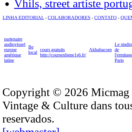
Vhils, street artiste portu
LINHA EDITORIAL
-
COLABORADORES
-
CONTATO
-
QUE
partenaire
audiovisuel
Le studio
Be
europe
cours gratuits
Akhabacom
de
local
amérique
http://coursenligne1s6.fr/
l'ermitag
latine
Paris
Copyright © 2026 Micmag : 
Vintage & Culture dans tous 
reservados.
[webmaster]