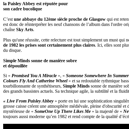
la Paisley Abbey est réputée pour
son cadre bucolique
C’est
une abbaye du 12ème siècle proche de Glasgow
qui est ret
est donc de réinterpréter les neuf chansons de l’album dans l'ordre o
chaîne
Sky Arts
.
Plus qu'une réussite, cette relecture est tout simplement un must qui
de 1982 les prises sont certainement plus claires
. Ici, elles sont 
du disque.
Simple Minds sonne de manière sobre
et dépouillée
Si «
Promised You A Miracle
», «
Someone Somewhere In Summer
Colours Fly And Catherine Wheel
» et sa redoutable rythmique basse
tourbillonnante de synthétiseurs,
Simple Minds
sonne de manière sobr
des grands bassistes actuels. Sa technique agile, la subtilité et la fluid
« Live From Paisley Abbey
» porte en lui une sophistication singul
grosse caisse créent une atmosphère médiévale, pleine d'obscurité et 
mystérieuse de «
SomeOne Up There Likes Me
» la majesté de «
Ne
toujours aussi moderne qu’en 1982 et rend compte de la qualité d’écrit