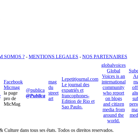
M SOMOS ?
-
MENTIONS LEGALES
-
NOS PARTENAIRES
globalvoices
Global
Sube
Voices is an
An
Lepetitjournal.com
Facebook
mag
international
ma
Le journal des
Micmag
du
community
off
@publica
expatriés et
la page
street
who report
alt
e
@Publica
francophones-
pro de
art
on blogs
su
Edition de Rio et
MicMag
and citizen
pers
Sao Paulo.
media from
ma
around the
med
world.
Culture dans tous ses états. Todos os direitos reservados.