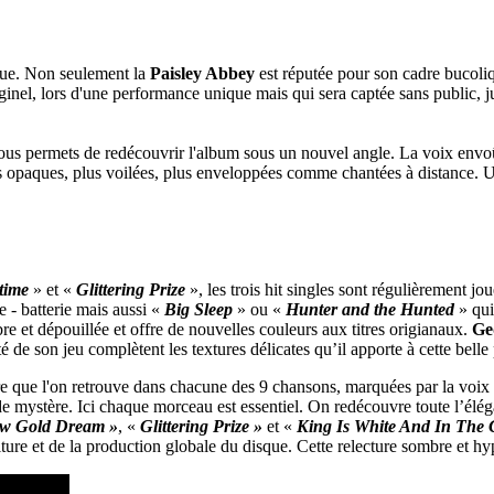
enue. Non seulement la
Paisley Abbey
est réputée pour son cadre bucoliq
riginel, lors d'une performance unique mais qui sera captée sans public
 nous permets de redécouvrir l'album sous un nouvel angle. La voix envo
plus opaques, plus voilées, plus enveloppées comme chantées à distance. 
time
» et «
Glittering Prize
», les trois hit singles sont régulièrement j
 - batterie mais aussi «
Big Sleep
» ou «
Hunter and the Hunted
» qui
e et dépouillée et offre de nouvelles couleurs aux titres origianaux.
Ge
ité de son jeu complètent les textures délicates qu’il apporte à cette belle 
ière que l'on retrouve dans chacune des 9 chansons, marquées par la voi
de mystère. Ici chaque morceau est essentiel. On redécouvre toute l’élé
w Gold Dream »
, «
Glittering Prize »
et «
King Is White And In The
ure et de la production globale du disque. Cette relecture sombre et hyp