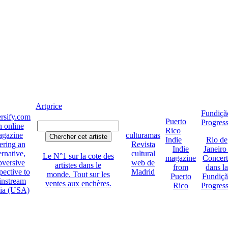
Artprice
Fundiçã
rsify.com
Puerto
Progres
 online
Rico
gazine
culturamas
Indie
Rio de
ering an
Revista
Indie
Janeiro 
ernative,
cultural
Le N°1 sur la cote des
magazine
Concert
bversive
web de
artistes dans le
from
dans la
pective to
Madrid
monde. Tout sur les
Puerto
Fundiç
instream
ventes aux enchères.
Rico
Progres
ia (USA)