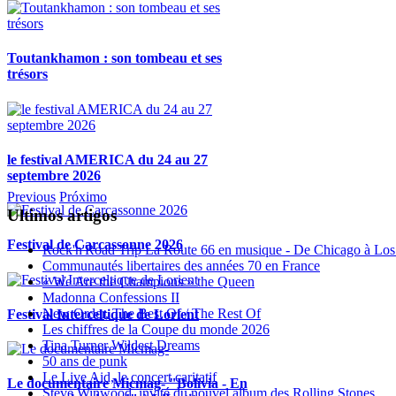
Toutankhamon : son tombeau et ses
trésors
le festival AMERICA du 24 au 27
septembre 2026
Previous
Próximo
Ultimos artigos
Festival de Carcassonne 2026
Rock'n'Road Trip La Route 66 en musique - De Chicago à Los
Communautés libertaires des années 70 en France
« We Are the Champions » the Queen
Madonna Confessions II
New Order, The Best Of / The Rest Of
Festival Interceltique de Lorient
Les chiffres de la Coupe du monde 2026
Tina Turner Wildest Dreams
50 ans de punk
Le Live Aid, le concert caritatif
Le documentaire Micmag- "Bolivia - En
Steve Winwood, invité du nouvel album des Rolling Stones