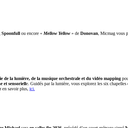
 Spoonfull
ou encore «
Mellow Yellow
» de
Donovan
, Micmag vous pr
e de la lumière, de la musique orchestrale et du vidéo mapping
pou
et sensoriell
e. Guidés par la lumière, vous explorez les six chapelle
r en savoir plus,
ici.
ge Michael
sera
en salles fin 2026,
précédé d’un court-métrage signé
M