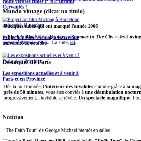
route vers les cimes !" à L'Institut
Cervantès !
Mundo vintage (clicar no título)
Quelques tubes qui ont marqué l'année 1966
«
Black is Black
» des
Bravos
, «
Summer In The City
» des
Loving
Projection film Micmag à Barcelone
ponctué
l'année 1966
... La suite,
ici
.
université 11 octobre
Destaques de París
Les expositions actuelles et à venir à
Paris et en Province
Dès la nuit tombée,
l’intérieur des Invalides
s’anime grâce à l
a magi
près de 50 minutes
, vous êtes conviés à
une déambulation nocturne 
progressivement, l'invisible se révèle.
Un spectacle magnifique
. Pou
Notícias
"The Faith Tour" de George Michael bientôt en salles
Tourné à
Paris-Bercy en 1988
et resté inédit, "
Faith Tour
" de
Geor