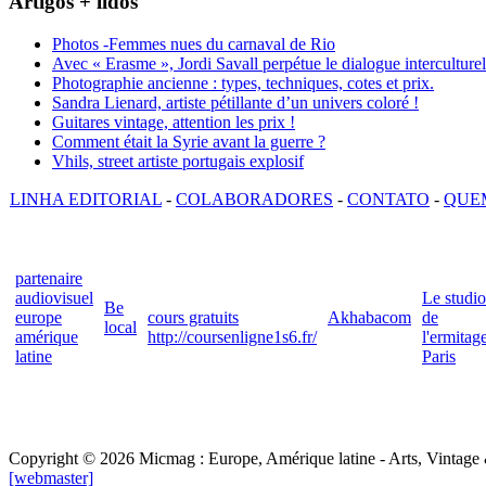
Artigos + lidos
Photos -Femmes nues du carnaval de Rio
Avec « Erasme », Jordi Savall perpétue le dialogue interculturel
Photographie ancienne : types, techniques, cotes et prix.
Sandra Lienard, artiste pétillante d’un univers coloré !
Guitares vintage, attention les prix !
Comment était la Syrie avant la guerre ?
Vhils, street artiste portugais explosif
LINHA EDITORIAL
-
COLABORADORES
-
CONTATO
-
QUE
partenaire
audiovisuel
Le studio
Be
europe
cours gratuits
Akhabacom
de
local
amérique
http://coursenligne1s6.fr/
l'ermitag
latine
Paris
Copyright © 2026 Micmag : Europe, Amérique latine - Arts, Vintage & 
[webmaster]