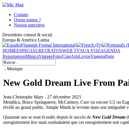
Contato
Quem somos ?
Nossos parceiros
Desordeiro cutural & social
Europa & América Latina
HOME
ESPECIAL
RETRATOS
WEB TV
SUA VOZ
AGENDA
Reportagens
Música
Vintage
Foto/Cine
Arts
Livros
Viagens
Paris
- Musique
New Gold Dream Live From Paisl
Jean-Christophe Mary - 27 décembre 2023
Metallica, Bruce Springsteen, McCartney, Cure ou encore U2 ou Eagles,
révélé au grand public, Simple Minds le revisite dans son intégralité e
Quarante ans se sont écoulés depuis le succès de
New Gold Dream
(
enregistrement live mais souhaitaient que cet enregistrement soit cap