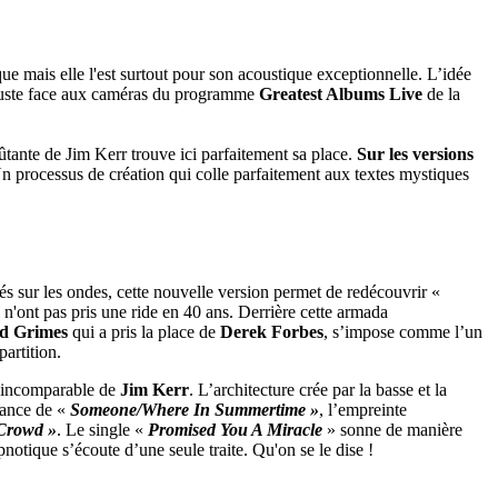
ue mais elle l'est surtout pour son acoustique exceptionnelle. L’idée
, juste face aux caméras du programme
Greatest Albums Live
de la
ûtante de Jim Kerr trouve ici parfaitement sa place.
Sur les versions
Un processus de création qui colle parfaitement aux textes mystiques
oués sur les ondes, cette nouvelle version permet de redécouvrir «
 n'ont pas pris une ride en 40 ans. Derrière cette armada
d Grimes
qui a pris la place de
Derek Forbes
, s’impose comme l’un
partition.
x incomparable de
Jim Kerr
. L’architecture crée par la basse et la
gance de «
Someone/Where In Summertime »
, l’empreinte
 Crowd »
. Le single «
Promised You A Miracle
» sonne de manière
notique s’écoute d’une seule traite. Qu'on se le dise !