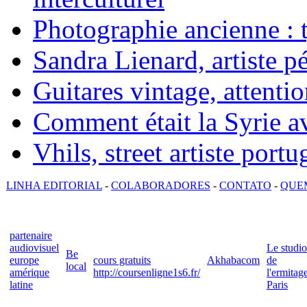
Photographie ancienne : t
Sandra Lienard, artiste pé
Guitares vintage, attentio
Comment était la Syrie av
Vhils, street artiste portu
LINHA EDITORIAL
-
COLABORADORES
-
CONTATO
-
QUE
partenaire
audiovisuel
Le studio
Be
europe
cours gratuits
Akhabacom
de
local
amérique
http://coursenligne1s6.fr/
l'ermitag
latine
Paris