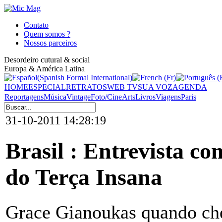
Contato
Quem somos ?
Nossos parceiros
Desordeiro cutural & social
Europa & América Latina
HOME
ESPECIAL
RETRATOS
WEB TV
SUA VOZ
AGENDA
Reportagens
Música
Vintage
Foto/Cine
Arts
Livros
Viagens
Paris
31-10-2011 14:28:19
Brasil : Entrevista c
do Terça Insana
Grace Gianoukas quando che