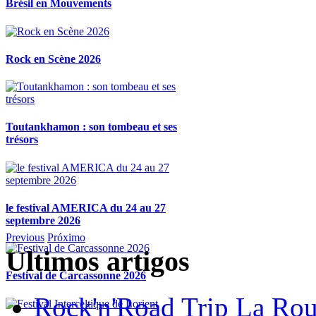
Brésil en Mouvements
Rock en Scène 2026
Toutankhamon : son tombeau et ses
trésors
le festival AMERICA du 24 au 27
septembre 2026
Previous
Próximo
Ultimos artigos
Festival de Carcassonne 2026
Rock'n'Road Trip La Rou