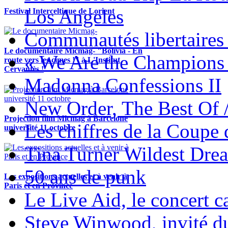
Los Angeles
Festival Interceltique de Lorient
Communautés libertaires 
Le documentaire Micmag- "Bolivia - En
« We Are the Champions
route vers les cimes !" à L'Institut
Cervantès !
Madonna Confessions II
New Order, The Best Of 
Projection film Micmag à Barcelone
Les chiffres de la Coup
université 11 octobre
Tina Turner Wildest Dre
50 ans de punk
Les expositions actuelles et à venir à
Paris et en Province
Le Live Aid, le concert ca
Steve Winwood, invité d