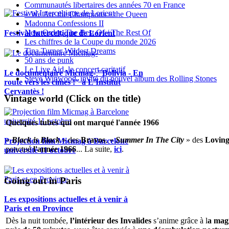
Communautés libertaires des années 70 en France
« We Are the Champions » the Queen
Madonna Confessions II
New Order, The Best Of / The Rest Of
Festival Interceltique de Lorient
Les chiffres de la Coupe du monde 2026
Tina Turner Wildest Dreams
50 ans de punk
Le Live Aid, le concert caritatif
Le documentaire Micmag- "Bolivia - En
Steve Winwood, invité du nouvel album des Rolling Stones
route vers les cimes !" à L'Institut
Cervantès !
Vintage world (Click on the title)
Quelques tubes qui ont marqué l'année 1966
«
Black is Black
» des
Bravos
, «
Summer In The City
» des
Loving
Projection film Micmag à Barcelone
ponctué
l'année 1966
... La suite,
ici
.
université 11 octobre
Going out in Paris
Les expositions actuelles et à venir à
Paris et en Province
Dès la nuit tombée,
l’intérieur des Invalides
s’anime grâce à l
a magi