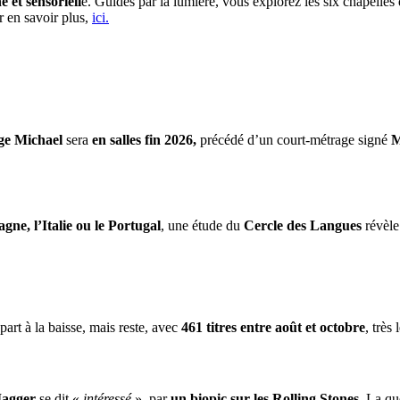
et sensoriell
e. Guidés par la lumière, vous explorez les six chapelle
r en savoir plus,
ici.
ge Michael
sera
en salles fin 2026,
précédé d’un court-métrage signé
M
gne, l’Italie ou le Portugal
, une étude du
Cercle des Langues
révèle
part à la baisse, mais reste, avec
461 titres entre août et octobre
, très
Jagger
se dit «
intéressé
». par
un biopic sur les Rolling Stones
. La qu