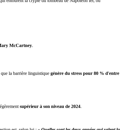
s qui entourent la crypte du tombeau de Napoléon Ier, où
ary McCartney
.
 que la barrière linguistique
génère du stress pour 80 % d'entre
 légèrement
supérieur à son niveau de 2024
.
estion est, selon lui : «
Quelles sont les deux années qui valent la