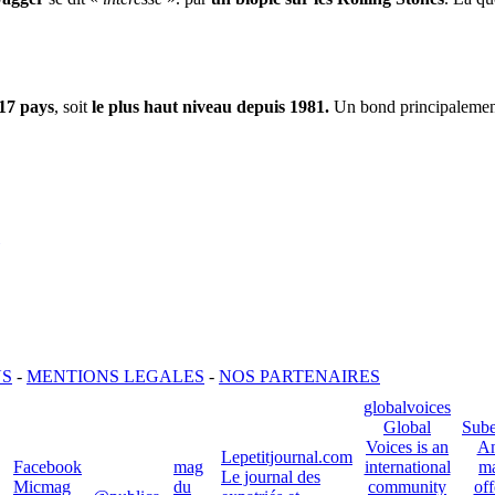
17 pays
, soit
le plus haut niveau depuis 1981.
Un bond principalement
US
-
MENTIONS LEGALES
-
NOS PARTENAIRES
globalvoices
Global
Sube
Voices is an
An
Lepetitjournal.com
Facebook
mag
international
ma
Le journal des
Micmag
du
community
off