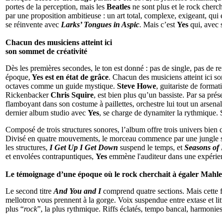
portes de la perception, mais les
Beatles
ne sont plus et le rock cher
par une proposition ambitieuse : un art total, complexe, exigeant, qui
se réinvente avec
Larks’ Tongues in Aspic
. Mais c’est
Yes
qui, avec
Chacun des musiciens atteint ici
son sommet de créativité
Dès les premières secondes, le ton est donné : pas de single, pas de 
époque,
Yes est en état de grâce
. Chacun des musiciens atteint ici s
octaves comme un guide mystique.
Steve Howe
, guitariste de forma
Rickenbacker
Chris Squire
, est bien plus qu’un bassiste. Par sa pr
flamboyant dans son costume à paillettes, orchestre lui tout un ars
dernier album studio avec
Yes
, se charge de dynamiter la rythmique. 
Composé de trois structures sonores, l’album offre trois univers bien d
Divisé en quatre mouvements, le morceau commence par une jungle so
les structures,
I Get Up I Get Down
suspend le temps, et
Seasons o
et envolées contrapuntiques,
Yes
emmène l'auditeur dans une expérie
Le témoignage d’une époque où le rock cherchait à égaler Mahl
Le second titre
And You and I
comprend quatre sections. Mais cette f
mellotron vous prennent à la gorge. Voix suspendue entre extase et li
plus “
rock
”, la plus rythmique. Riffs éclatés, tempo bancal, harmonie