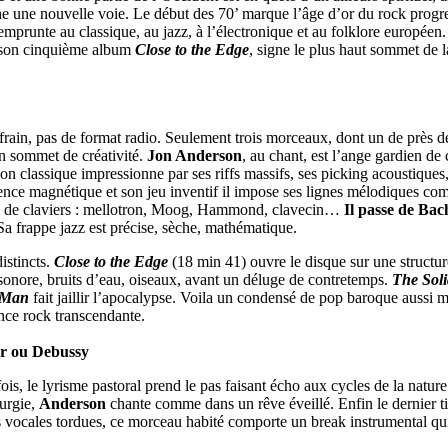
che une nouvelle voie. Le début des 70’ marque l’âge d’or du rock progr
 emprunte au classique, au jazz, à l’électronique et au folklore européen
 son cinquième album
Close to the Edge
, signe le plus haut sommet de 
refrain, pas de format radio. Seulement trois morceaux, dont un de près 
on sommet de créativité.
Jon Anderson
, au chant, est l’ange gardien de 
tion classique impressionne par ses riffs massifs, ses picking acoustiques
ésence magnétique et son jeu inventif il impose ses lignes mélodiques com
enal de claviers : mellotron, Moog, Hammond, clavecin…
Il passe de Ba
Sa frappe jazz est précise, sèche, mathématique.
istincts.
Close to the Edge
(18 min 41) ouvre le disque sur une structur
nore, bruits d’eau, oiseaux, avant un déluge de contretemps.
The Sol
f Man
fait jaillir l’apocalypse. Voila un condensé de pop baroque aussi 
nce rock transcendante.
er ou Debussy
ois, le lyrisme pastoral prend le pas faisant écho aux cycles de la natu
turgie,
Anderson
chante comme dans un rêve éveillé. Enfin le dernier t
s vocales tordues, ce morceau habité comporte un break instrumental qui 