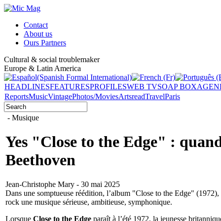
Contact
About us
Ours Partners
Cultural & social troublemaker
Europe & Latin America
HEADLINES
FEATURES
PROFILES
WEB TV
SOAP BOX
AGEN
Reports
Music
Vintage
Photos/Movies
Arts
read
Travel
Paris
- Musique
Yes "Close to the Edge" : quand 
Beethoven
Jean-Christophe Mary - 30 mai 2025
Dans une somptueuse réédition, l’album "Close to the Edge" (1972), pie
rock une musique sérieuse, ambitieuse, symphonique.
Lorsque
Close to the Edge
paraît à l’été 1972, la jeunesse britanniqu