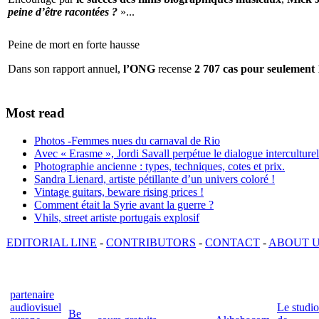
peine d’être racontées ?
»...
Peine de mort en forte hausse
Dans son rapport annuel,
l’ONG
recense
2 707 cas pour seulement 
Most read
Photos -Femmes nues du carnaval de Rio
Avec « Erasme », Jordi Savall perpétue le dialogue interculturel
Photographie ancienne : types, techniques, cotes et prix.
Sandra Lienard, artiste pétillante d’un univers coloré !
Vintage guitars, beware rising prices !
Comment était la Syrie avant la guerre ?
Vhils, street artiste portugais explosif
EDITORIAL LINE
-
CONTRIBUTORS
-
CONTACT
-
ABOUT 
partenaire
audiovisuel
Le studio
Be