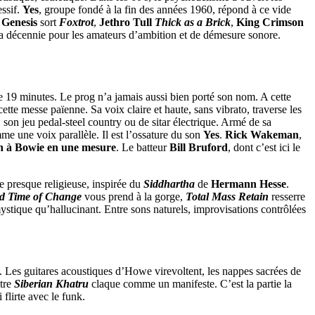
essif.
Yes
, groupe fondé à la fin des années 1960, répond à ce vide
.
Genesis
sort
Foxtrot
,
Jethro Tull
Thick as a Brick
,
King Crimson
la décennie pour les amateurs d’ambition et de démesure sonore.
de 19 minutes. Le prog n’a jamais aussi bien porté son nom. A cette
cette messe païenne. Sa voix claire et haute, sans vibrato, traverse les
, son jeu pedal-steel country ou de sitar électrique. Armé de sa
me une voix parallèle. Il est l’ossature du son
Yes
.
Rick Wakeman
,
ch à Bowie en une mesure
. Le batteur
Bill Bruford
, dont c’est ici le
e presque religieuse, inspirée du
Siddhartha
de
Hermann Hesse
.
id Time of Change
vous prend à la gorge,
Total Mass Retain
resserre
mystique qu’hallucinant. Entre sons naturels, improvisations contrôlées
re. Les guitares acoustiques d’Howe virevoltent, les nappes sacrées de
itre
Siberian Khatru
claque comme un manifeste. C’est la partie la
flirte avec le funk.