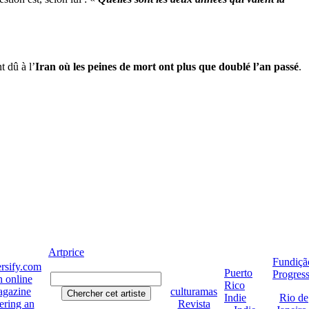
 dû à l’
Iran où les peines de mort ont plus que doublé l’an passé
.
Artprice
Fundiçã
rsify.com
Puerto
Progres
 online
Rico
gazine
culturamas
Indie
Rio de
ering an
Revista