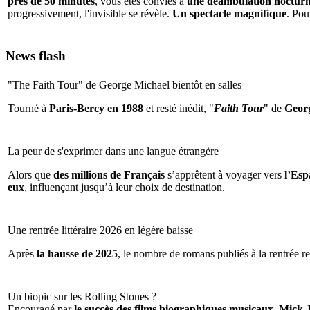
près de 50 minutes
, vous êtes conviés à
une déambulation nocturne 
progressivement, l'invisible se révèle.
Un spectacle magnifique
. Pou
News flash
"The Faith Tour" de George Michael bientôt en salles
Tourné à
Paris-Bercy en 1988
et resté inédit, "
Faith Tour
" de
Geor
La peur de s'exprimer dans une langue étrangère
Alors que
des millions de Français
s’apprêtent à voyager vers
l’Espa
eux
, influençant jusqu’à leur choix de destination.
Une rentrée littéraire 2026 en légère baisse
Après
la hausse de 2025
, le nombre de romans publiés à la rentrée re
Un biopic sur les Rolling Stones ?
Encouragé par
le succès des films biographiques musicaux
,
Mick 