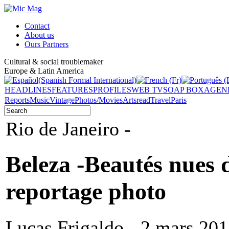
Contact
About us
Ours Partners
Cultural & social troublemaker
Europe & Latin America
HEADLINES
FEATURES
PROFILES
WEB TV
SOAP BOX
AGEN
Reports
Music
Vintage
Photos/Movies
Arts
read
Travel
Paris
Rio de Janeiro -
Beleza -Beautés nues 
reportage photo
Lucas Frigaldo - 2 mars 20