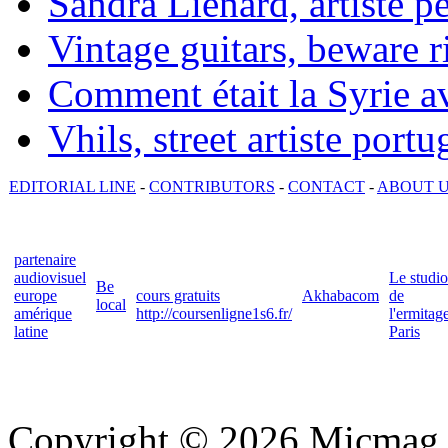
Sandra Lienard, artiste pé
Vintage guitars, beware ri
Comment était la Syrie av
Vhils, street artiste portu
EDITORIAL LINE
-
CONTRIBUTORS
-
CONTACT
-
ABOUT 
partenaire
audiovisuel
Le studio
Be
europe
cours gratuits
Akhabacom
de
local
amérique
http://coursenligne1s6.fr/
l'ermitag
latine
Paris
Copyright © 2026 Micmag : 