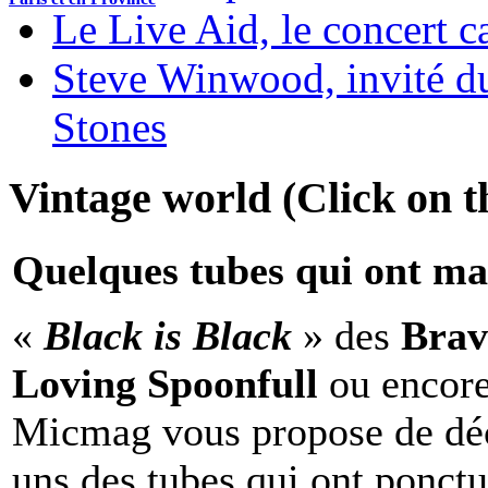
Le Live Aid, le concert ca
Steve Winwood, invité d
Stones
Vintage world (Click on th
Quelques tubes qui ont ma
«
Black is Black
» des
Brav
Loving Spoonfull
ou encor
Micmag vous propose de déc
uns des tubes qui ont ponct