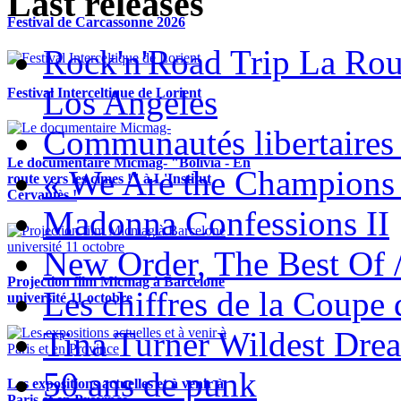
Last releases
Festival de Carcassonne 2026
Rock'n'Road Trip La Rou
Los Angeles
Festival Interceltique de Lorient
Communautés libertaires 
Le documentaire Micmag- "Bolivia - En
« We Are the Champions
route vers les cimes !" à L'Institut
Cervantès !
Madonna Confessions II
New Order, The Best Of 
Projection film Micmag à Barcelone
Les chiffres de la Coup
université 11 octobre
Tina Turner Wildest Dre
50 ans de punk
Les expositions actuelles et à venir à
Paris et en Province