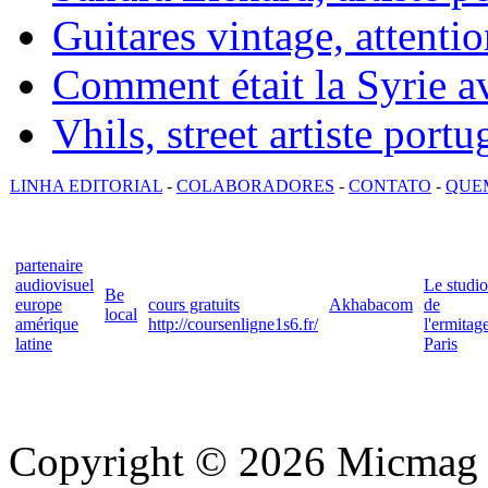
Guitares vintage, attentio
Comment était la Syrie av
Vhils, street artiste portu
LINHA EDITORIAL
-
COLABORADORES
-
CONTATO
-
QUE
partenaire
audiovisuel
Le studio
Be
europe
cours gratuits
Akhabacom
de
local
amérique
http://coursenligne1s6.fr/
l'ermitag
latine
Paris
Copyright © 2026 Micmag : 