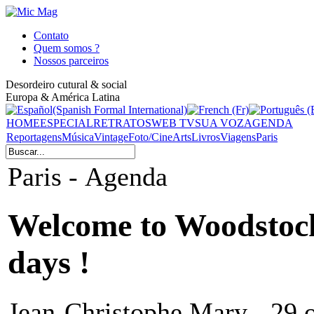
Contato
Quem somos ?
Nossos parceiros
Desordeiro cutural & social
Europa & América Latina
HOME
ESPECIAL
RETRATOS
WEB TV
SUA VOZ
AGENDA
Reportagens
Música
Vintage
Foto/Cine
Arts
Livros
Viagens
Paris
Paris - Agenda
Welcome to Woodstock
days !
Jean-Christophe Mary - 29 