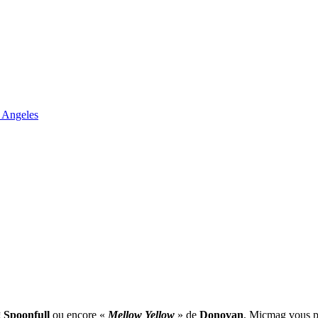
 Angeles
 Spoonfull
ou encore «
Mellow Yellow
» de
Donovan
, Micmag vous pr