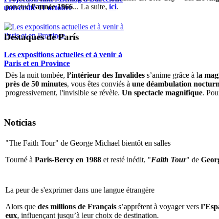
ponctué
l'année 1966
... La suite,
ici
.
université 11 octobre
Destaques de París
Les expositions actuelles et à venir à
Paris et en Province
Dès la nuit tombée,
l’intérieur des Invalides
s’anime grâce à l
a magi
près de 50 minutes
, vous êtes conviés à
une déambulation nocturne 
progressivement, l'invisible se révèle.
Un spectacle magnifique
. Pou
Notícias
"The Faith Tour" de George Michael bientôt en salles
Tourné à
Paris-Bercy en 1988
et resté inédit, "
Faith Tour
" de
Geor
La peur de s'exprimer dans une langue étrangère
Alors que
des millions de Français
s’apprêtent à voyager vers
l’Espa
eux
, influençant jusqu’à leur choix de destination.