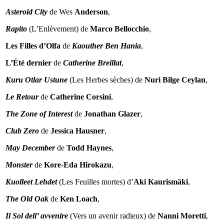
Asteroid City
de Wes
Anderson
,
Rapito
(L’Enlèvement) de
Marco Bellocchio
,
Les Filles d’Olfa
de
Kaouther Ben Hania
,
L’Été dernier
de
Catherine Breillat
,
Kuru Otlar Ustune
(Les Herbes sèches) de
Nuri Bilge Ceylan
,
Le Retour
de
Catherine Corsini
,
The Zone of Interest
de
Jonathan Glazer
,
Club Zero
de
Jessica Hausner
,
May December
de
Todd Haynes
,
Monster
de
Kore-Eda Hirokazu
,
Kuolleet Lehdet
(Les Feuilles mortes) d’
Aki Kaurismäki
,
The Old Oak
de
Ken Loach
,
Il Sol dell’ avvenire
(Vers un avenir radieux) de
Nanni Moretti
,