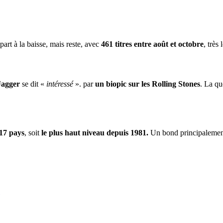
part à la baisse, mais reste, avec
461 titres entre août et octobre
, très
Jagger
se dit «
intéressé
». par
un biopic sur les Rolling Stones
. La qu
17 pays
, soit
le plus haut niveau depuis 1981.
Un bond principalement