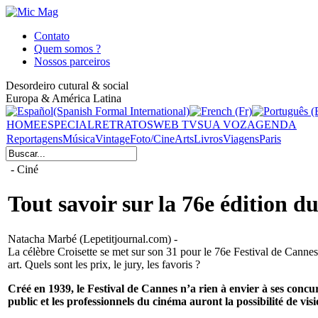
Contato
Quem somos ?
Nossos parceiros
Desordeiro cutural & social
Europa & América Latina
HOME
ESPECIAL
RETRATOS
WEB TV
SUA VOZ
AGENDA
Reportagens
Música
Vintage
Foto/Cine
Arts
Livros
Viagens
Paris
- Ciné
Tout savoir sur la 76e édition d
Natacha Marbé (Lepetitjournal.com) -
La célèbre Croisette se met sur son 31 pour le 76e Festival de Canne
art. Quels sont les prix, le jury, les favoris ?
Créé en 1939, le Festival de Cannes n’a rien à envier à ses concu
public et les professionnels du cinéma auront la possibilité de vis