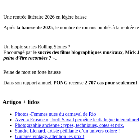
Une rentrée littéraire 2026 en légère baisse
Après
la hausse de 2025
, le nombre de romans publiés à la rentrée re
Un biopic sur les Rolling Stones ?
Encouragé par
le succès des films biographiques musicaux
,
Mick 
peine d’être racontées ?
»...
Peine de mort en forte hausse
Dans son rapport annuel,
l’ONG
recense
2 707 cas pour seulement 
Artigos + lidos
Photos -Femmes nues du carnaval de Rio
Avec « Erasme », Jordi Savall perpétue le dialogue interculturel
Photographie ancienne : types, techniques, cotes et prix.
Sandra Lienard, artiste pétillante d’un univers coloré !
Guitares vintage, attention les prix !