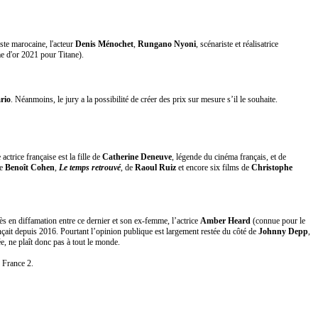
riste marocaine, l'acteur
Denis Ménochet
,
Rungano Nyoni
, scénariste et réalisatrice
 d'or 2021 pour Titane).
ario
. Néanmoins, le jury a la possibilité de créer des prix sur mesure s’il le souhaite.
ctrice française est la fille de
Catherine Deneuve
, légende du cinéma français, et de
e
Benoît Cohen
,
Le temps retrouvé
, de
Raoul Ruiz
et encore six films de
Christophe
ès en diffamation entre ce dernier et son ex-femme, l’actrice
Amber Heard
(connue pour le
ait depuis 2016. Pourtant l’opinion publique est largement restée du côté de
Johnny Depp
,
e, ne plaît donc pas à tout le monde.
r France 2.