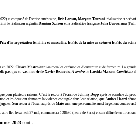
 2022) et composé de l'actrice américaine,
Brie Larson, Maryam Touzani
, réalisatrice et scéna
himi
, le réalisateur argentin
Damian Szifron
et la réalisatrice française
Julia Ducournau
(Palme
Prix d’interprétation féminine et masculine, le Prix de la mise en scène et le Prix du scén
a
en 2022.
Chiara Mastroianni
animera les cérémonies d’ouverture et de fermeture. La grande a
lie pas que tu vas mourir
de
Xavier Beauvois
,
A vendre
de
Laetitia Masson
,
Caméléone
d
ue pour plusieurs raisons. C’est le retour à l’écran de
Johnny Depp
après le scandale du proc
tion et les deux ont démontré la violence conjugale dans leur relation, que
Amber Heard
dénonç
njugales. Son retour à l’écran auprès de
Maïwenn
, une personnalité aussi largement controversé
le aura lieu le samedi 27 mai, commencera à 20h30 (heure de Paris) et sera diffusée en direct su
Cannes 2023
sont :