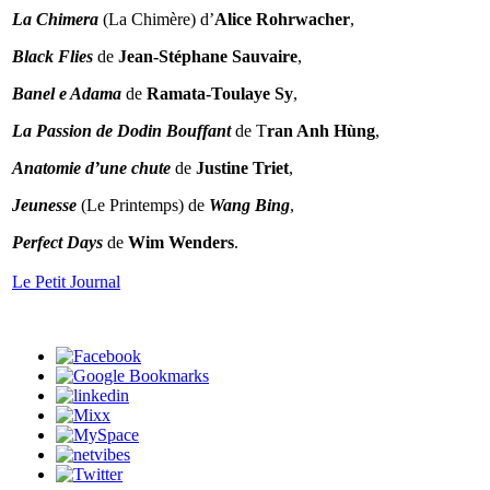
La Chimera
(La Chimère) d’
Alice Rohrwacher
,
Black Flies
de
Jean-Stéphane Sauvaire
,
Banel e Adama
de
Ramata-Toulaye Sy
,
La Passion de Dodin Bouffant
de T
ran Anh Hùng
,
Anatomie d’une chute
de
Justine Triet
,
Jeunesse
(Le Printemps) de
Wang Bing
,
Perfect Days
de
Wim Wenders
.
Le Petit Journal