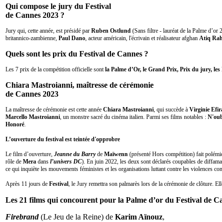
Qui compose le jury du Festival
de Cannes 2023 ?
Jury qui, cette année, est présidé par
Ruben Ostlund
(Sans filtre - lauréat de la Palme d’or
britannico-zambienne,
Paul Dano
, acteur américain, l'écrivain et réalisateur afghan
Atiq Ra
Quels sont les prix du Festival de Cannes ?
Les 7 prix de la compétition officielle sont
la Palme d’Or, le Grand Prix, Prix du jury, les 
Chiara Mastroianni, maîtresse de cérémonie
de Cannes 2023
La maîtresse de cérémonie est cette année
Chiara Mastroianni
, qui succède à
Virginie Efir
Marcello Mastroianni
, un monstre sacré du cinéma italien. Parmi ses films notables :
N'oub
Honoré
.
L’ouverture du festival est teintée d'opprobre
Le film d’ouverture,
Jeanne du Barry
de
Maïwenn
(présenté Hors compétition) fait polémiq
rôle de
Mera
dans
l’univers DC
). En juin 2022, les deux sont déclarés coupables de diffama
ce qui inquiète les mouvements féministes et les organisations luttant contre les violences co
Après 11 jours de
Festival
, le Jury remettra son palmarès lors de la cérémonie de clôture. El
Les 21 films qui concourent pour la Palme d’or du Festival de 
Firebrand
(Le Jeu de la Reine) de
Karim Aïnouz
,