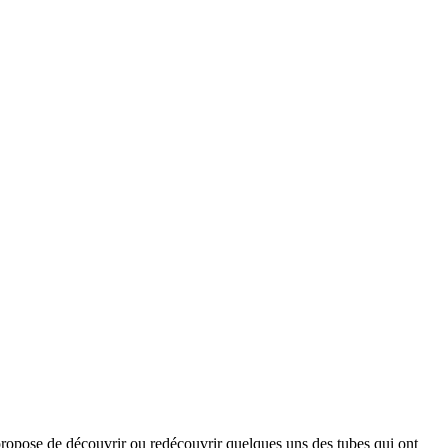
opose de découvrir ou redécouvrir quelques uns des tubes qui ont