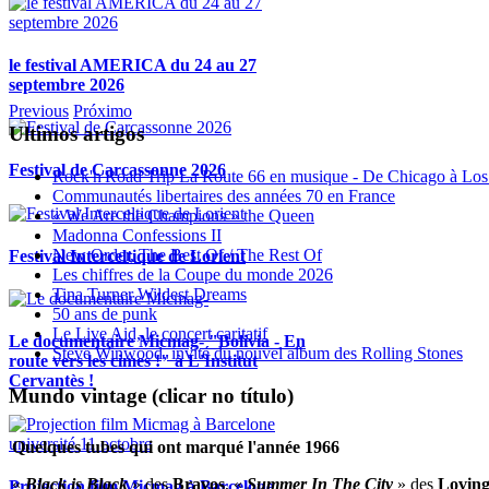
le festival AMERICA du 24 au 27
septembre 2026
Previous
Próximo
Ultimos artigos
Festival de Carcassonne 2026
Rock'n'Road Trip La Route 66 en musique - De Chicago à Los
Communautés libertaires des années 70 en France
« We Are the Champions » the Queen
Madonna Confessions II
New Order, The Best Of / The Rest Of
Festival Interceltique de Lorient
Les chiffres de la Coupe du monde 2026
Tina Turner Wildest Dreams
50 ans de punk
Le Live Aid, le concert caritatif
Le documentaire Micmag- "Bolivia - En
Steve Winwood, invité du nouvel album des Rolling Stones
route vers les cimes !" à L'Institut
Cervantès !
Mundo vintage (clicar no título)
Quelques tubes qui ont marqué l'année 1966
«
Black is Black
» des
Bravos
, «
Summer In The City
» des
Loving
Projection film Micmag à Barcelone