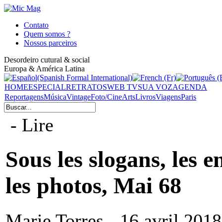
Contato
Quem somos ?
Nossos parceiros
Desordeiro cutural & social
Europa & América Latina
HOME
ESPECIAL
RETRATOS
WEB TV
SUA VOZ
AGENDA
Reportagens
Música
Vintage
Foto/Cine
Arts
Livros
Viagens
Paris
- Lire
Sous les slogans, les e
les photos, Mai 68
Marie Torres - 16 avril 2018