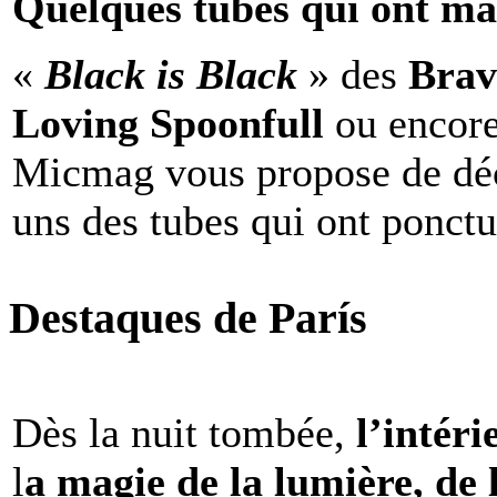
Quelques tubes qui ont ma
«
Black is Black
» des
Brav
Loving Spoonfull
ou encor
Micmag vous propose de déc
uns des tubes qui ont ponct
Destaques de París
Dès la nuit tombée,
l’intéri
l
a magie de la lumière, de 