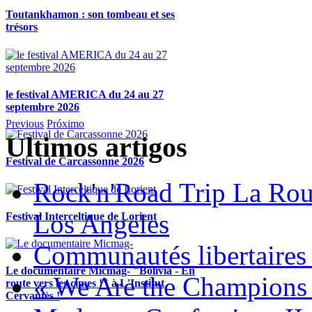
Toutankhamon : son tombeau et ses
trésors
le festival AMERICA du 24 au 27
septembre 2026
Previous
Próximo
Ultimos artigos
Festival de Carcassonne 2026
Rock'n'Road Trip La Rou
Los Angeles
Festival Interceltique de Lorient
Communautés libertaires 
Le documentaire Micmag- "Bolivia - En
« We Are the Champions
route vers les cimes !" à L'Institut
Cervantès !