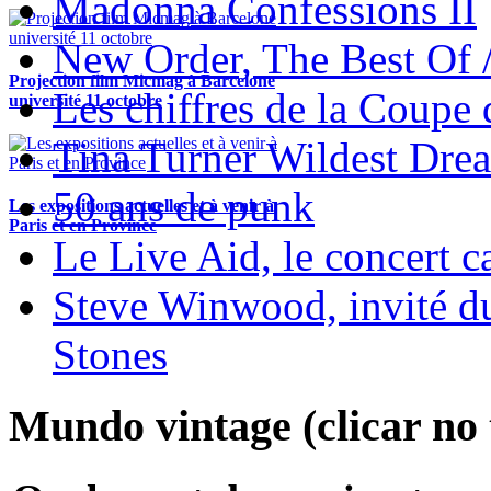
Madonna Confessions II
New Order, The Best Of 
Projection film Micmag à Barcelone
Les chiffres de la Coup
université 11 octobre
Tina Turner Wildest Dre
50 ans de punk
Les expositions actuelles et à venir à
Paris et en Province
Le Live Aid, le concert ca
Steve Winwood, invité d
Stones
Mundo vintage (clicar no t