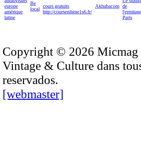
audiovisuel
Le studio
Be
europe
cours gratuits
Akhabacom
de
local
amérique
http://coursenligne1s6.fr/
l'ermitag
latine
Paris
Copyright © 2026 Micmag : 
Vintage & Culture dans tous 
reservados.
[webmaster]