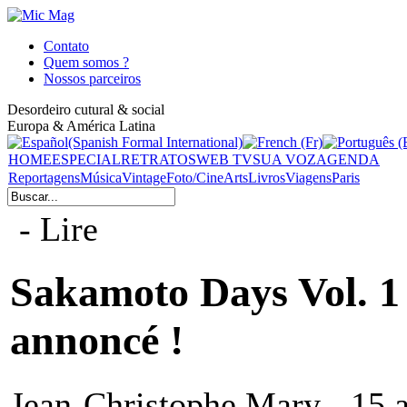
Contato
Quem somos ?
Nossos parceiros
Desordeiro cutural & social
Europa & América Latina
HOME
ESPECIAL
RETRATOS
WEB TV
SUA VOZ
AGENDA
Reportagens
Música
Vintage
Foto/Cine
Arts
Livros
Viagens
Paris
- Lire
Sakamoto Days Vol. 1 e
annoncé !
Jean-Christophe Mary - 15 a