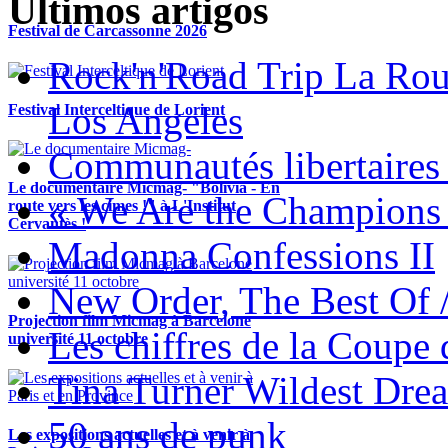
Ultimos artigos
Festival de Carcassonne 2026
Rock'n'Road Trip La Rou
Los Angeles
Festival Interceltique de Lorient
Communautés libertaires 
Le documentaire Micmag- "Bolivia - En
« We Are the Champions
route vers les cimes !" à L'Institut
Cervantès !
Madonna Confessions II
New Order, The Best Of 
Projection film Micmag à Barcelone
Les chiffres de la Coup
université 11 octobre
Tina Turner Wildest Dre
50 ans de punk
Les expositions actuelles et à venir à