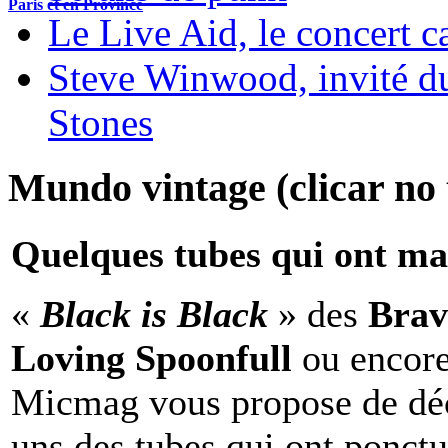
Paris et en Province
Le Live Aid, le concert ca
Steve Winwood, invité d
Stones
Mundo vintage (clicar no t
Quelques tubes qui ont ma
«
Black is Black
» des
Brav
Loving Spoonfull
ou encor
Micmag vous propose de déc
uns des tubes qui ont ponct