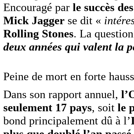
Encouragé par
le succès de
Mick Jagger
se dit «
intére
Rolling Stones
. La question
deux années qui valent la p
Peine de mort en forte haus
Dans son rapport annuel,
l
seulement 17 pays
, soit
le 
bond principalement dû à l’
plus que doublé l’an passé