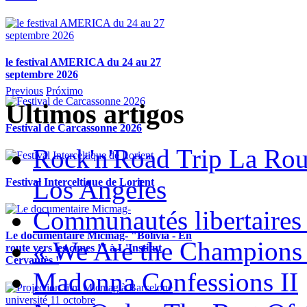
le festival AMERICA du 24 au 27
septembre 2026
Previous
Próximo
Ultimos artigos
Festival de Carcassonne 2026
Rock'n'Road Trip La Rou
Los Angeles
Festival Interceltique de Lorient
Communautés libertaires 
Le documentaire Micmag- "Bolivia - En
« We Are the Champions
route vers les cimes !" à L'Institut
Cervantès !
Madonna Confessions II