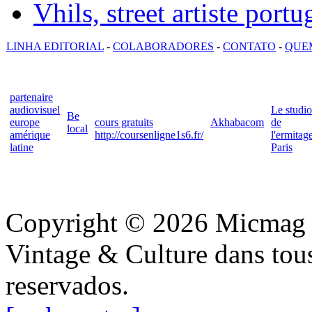
Vhils, street artiste portu
LINHA EDITORIAL
-
COLABORADORES
-
CONTATO
-
QUE
partenaire
audiovisuel
Le studio
Be
europe
cours gratuits
Akhabacom
de
local
amérique
http://coursenligne1s6.fr/
l'ermitag
latine
Paris
Copyright © 2026 Micmag : 
Vintage & Culture dans tous 
reservados.