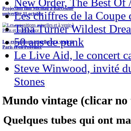
New Order, The Best Of 
Projection film Micmag à Barcelone
Les chiffres de la Coup
université 11 octobre
Tina Turner Wildest Dre
50 ans de punk
Les expositions actuelles et à venir à
Paris et en Province
Le Live Aid, le concert ca
Steve Winwood, invité d
Stones
Mundo vintage (clicar no t
Quelques tubes qui ont ma