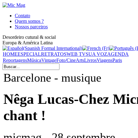
Contato
Quem somos ?
Nossos parceiros
Desordeiro cutural & social
Europa & América Latina
HOME
ESPECIAL
RETRATOS
WEB TV
SUA VOZ
AGENDA
Reportagens
Música
Vintage
Foto/Cine
Arts
Livros
Viagens
Paris
Barcelone - musique
Nêga Lucas-Chez Mic
chant !
micmag - 28 septembre