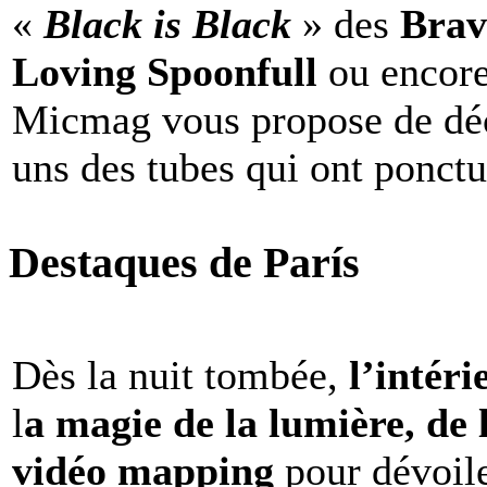
«
Black is Black
» des
Brav
Loving Spoonfull
ou encor
Micmag vous propose de déc
uns des tubes qui ont ponct
Destaques de París
Dès la nuit tombée,
l’intéri
l
a magie de la lumière, de 
vidéo mapping
pour dévoile