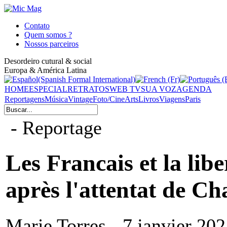
Contato
Quem somos ?
Nossos parceiros
Desordeiro cutural & social
Europa & América Latina
HOME
ESPECIAL
RETRATOS
WEB TV
SUA VOZ
AGENDA
Reportagens
Música
Vintage
Foto/Cine
Arts
Livros
Viagens
Paris
- Reportage
Les Francais et la libe
après l'attentat de C
Marie Torres - 7 janvier 20