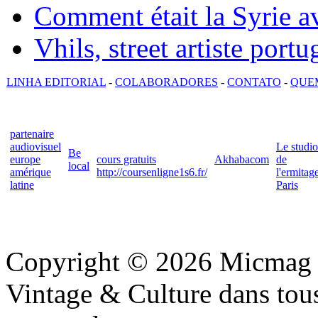
Comment était la Syrie av
Vhils, street artiste portu
LINHA EDITORIAL
-
COLABORADORES
-
CONTATO
-
QUE
partenaire
audiovisuel
Le studio
Be
europe
cours gratuits
Akhabacom
de
local
amérique
http://coursenligne1s6.fr/
l'ermitag
latine
Paris
Copyright © 2026 Micmag : 
Vintage & Culture dans tous 