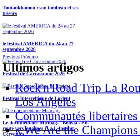
Toutankhamon : son tombeau et ses
trésors
le festival AMERICA du 24 au 27
septembre 2026
Previous
Próximo
Ultimos artigos
Festival de Carcassonne 2026
Rock'n'Road Trip La Rou
Los Angeles
Festival Interceltique de Lorient
Communautés libertaires 
Le documentaire Micmag- "Bolivia - En
« We Are the Champions
route vers les cimes !" à L'Institut
Cervantès !