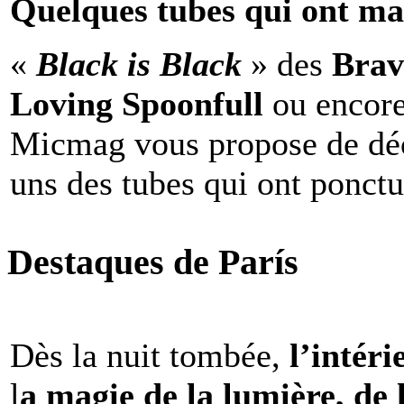
Quelques tubes qui ont ma
«
Black is Black
» des
Brav
Loving Spoonfull
ou encor
Micmag vous propose de déc
uns des tubes qui ont ponct
Destaques de París
Dès la nuit tombée,
l’intéri
l
a magie de la lumière, de 