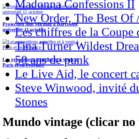
Madonna Confessions II
New Order, The Best Of 
Projection film Micmag à Barcelone
Les chiffres de la Coup
université 11 octobre
Tina Turner Wildest Dre
50 ans de punk
Les expositions actuelles et à venir à
Paris et en Province
Le Live Aid, le concert ca
Steve Winwood, invité d
Stones
Mundo vintage (clicar no t