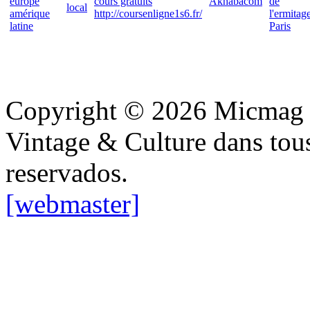
europe
cours gratuits
Akhabacom
de
local
amérique
http://coursenligne1s6.fr/
l'ermitag
latine
Paris
Copyright © 2026 Micmag : 
Vintage & Culture dans tous 
reservados.
[webmaster]