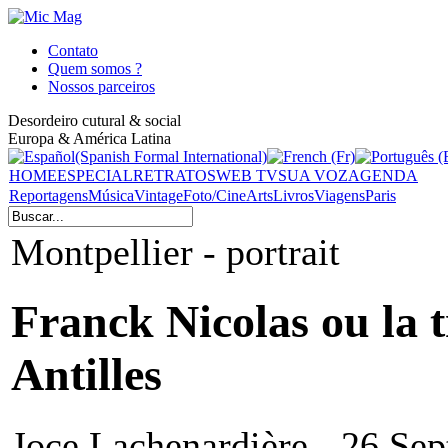
Contato
Quem somos ?
Nossos parceiros
Desordeiro cutural & social
Europa & América Latina
HOME
ESPECIAL
RETRATOS
WEB TV
SUA VOZ
AGENDA
Reportagens
Música
Vintage
Foto/Cine
Arts
Livros
Viagens
Paris
Montpellier - portrait
Franck Nicolas ou la 
Antilles
Joce Lachenardière - 26 Se