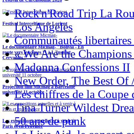
Rock'n'Road Trip La Rou
Los Angeles
Festival Interceltique de Lorient
Communautés libertaires 
Le documentaire Micmag- "Bolivia - En
« We Are the Champions
route vers les cimes !" à L'Institut
Cervantès !
Madonna Confessions II
New Order, The Best Of 
Projection film Micmag à Barcelone
Les chiffres de la Coup
université 11 octobre
Tina Turner Wildest Dre
50 ans de punk
Les expositions actuelles et à venir à
Paris et en Province