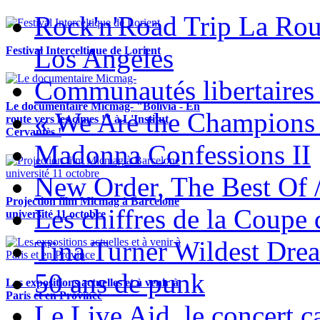
Rock'n'Road Trip La Rou
Los Angeles
Festival Interceltique de Lorient
Communautés libertaires 
Le documentaire Micmag- "Bolivia - En
« We Are the Champions
route vers les cimes !" à L'Institut
Cervantès !
Madonna Confessions II
New Order, The Best Of 
Projection film Micmag à Barcelone
Les chiffres de la Coup
université 11 octobre
Tina Turner Wildest Dre
50 ans de punk
Les expositions actuelles et à venir à
Paris et en Province
Le Live Aid, le concert ca