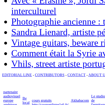
Avec « Erasme », Jordi S
interculturel
Photographie ancienne : t
Sandra Lienard, artiste pé
Vintage guitars, beware ri
Comment était la Syrie av
Vhils, street artiste portu
EDITORIAL LINE
-
CONTRIBUTORS
-
CONTACT
-
ABOUT 
partenaire
audiovisuel
Le studio
Be
europe
cours gratuits
Akhabacom
de
local
amérique
http://coursenligne1s6.fr/
l'ermitag