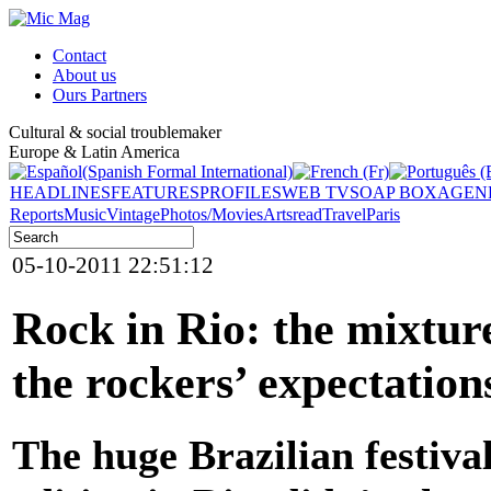
Contact
About us
Ours Partners
Cultural & social troublemaker
Europe & Latin America
HEADLINES
FEATURES
PROFILES
WEB TV
SOAP BOX
AGEN
Reports
Music
Vintage
Photos/Movies
Arts
read
Travel
Paris
05-10-2011 22:51:12
Rock in Rio: the mixture
the rockers’ expectation
The huge Brazilian festival