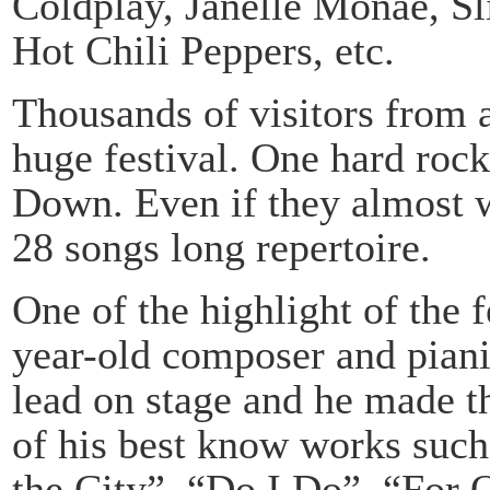
Coldplay, Janelle Monáe, Sl
Hot Chili Peppers, etc.
Thousands of visitors from a
huge festival. One hard roc
Down. Even if they almost w
28 songs long repertoire.
One of the highlight of the f
year-old composer and piani
lead on stage and he made t
of his best know works such
the City”, “Do I Do”, “For 