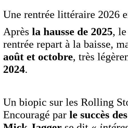
Une rentrée littéraire 2026 e
Après
la hausse de 2025
, l
rentrée repart à la baisse, m
août et octobre
, très légèr
2024
.
Un biopic sur les Rolling St
Encouragé par
le succès de
Mick Jagger
se dit «
intére