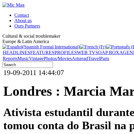
Contact
About us
Ours Partners
Cultural & social troublemaker
Europe & Latin America
HEADLINES
FEATURES
PROFILES
WEB TV
SOAP BOX
AGEN
Reports
Music
Vintage
Photos/Movies
Arts
read
Travel
Paris
19-09-2011 14:44:07
Londres : Marcia Mar 
Ativista estudantil durant
tomou conta do Brasil na 