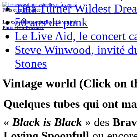
Tina Turner Wildest Dre
50 ans de punk
Les expositions actuelles et à venir à
Paris et en Province
Le Live Aid, le concert ca
Steve Winwood, invité d
Stones
Vintage world (Click on th
Quelques tubes qui ont ma
«
Black is Black
» des
Brav
Loving Spoonfull
ou encor