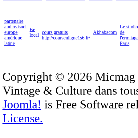
partenaire
audiovisuel
Le studio
Be
europe
cours gratuits
Akhabacom
de
local
amérique
http://coursenligne1s6.fr/
l'ermitag
latine
Paris
Copyright © 2026 Micmag : 
Vintage & Culture dans tous
Joomla!
is Free Software re
License.