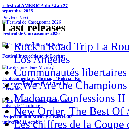
le festival AMERICA du 24 au 27
septembre 2026
Previous
Next
Last releases
Festival de Carcassonne 2026
Rock'n'Road Trip La Rou
Los Angeles
Festival Interceltique de Lorient
Communautés libertaires 
Le documentaire Micmag- "Bolivia - En
« We Are the Champions
route vers les cimes !" à L'Institut
Cervantès !
Madonna Confessions II
New Order, The Best Of 
Projection film Micmag à Barcelone
Les chiffres de la Coup
université 11 octobre