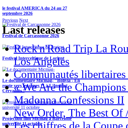
le festival AMERICA du 24 au 27
septembre 2026
Previous
Next
Last releases
Festival de Carcassonne 2026
Rock'n'Road Trip La Rou
Los Angeles
Festival Interceltique de Lorient
Communautés libertaires 
Le documentaire Micmag- "Bolivia - En
« We Are the Champions
route vers les cimes !" à L'Institut
Cervantès !
Madonna Confessions II
New Order, The Best Of 
Projection film Micmag à Barcelone
Les chiffres de la Coup
université 11 octobre