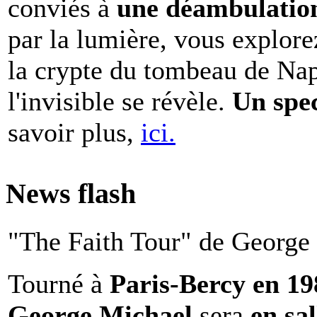
conviés à
une déambulation 
par la lumière, vous explore
la crypte du tombeau de Nap
l'invisible se révèle.
Un spe
savoir plus,
ici.
News flash
"The Faith Tour" de George 
Tourné à
Paris-Bercy en 1
George Michael
sera
en sal