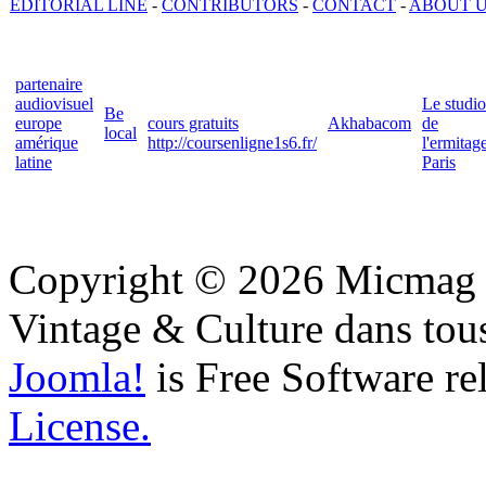
EDITORIAL LINE
-
CONTRIBUTORS
-
CONTACT
-
ABOUT 
partenaire
audiovisuel
Le studio
Be
europe
cours gratuits
Akhabacom
de
local
amérique
http://coursenligne1s6.fr/
l'ermitag
latine
Paris
Copyright © 2026 Micmag : 
Vintage & Culture dans tous
Joomla!
is Free Software re
License.