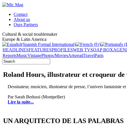
Contact
About us
Ours Partners
Cultural & social troublemaker
Europe & Latin America
HEADLINES
FEATURES
PROFILES
WEB TV
SOAP BOX
AGEN
Reports
Music
Vintage
Photos/Movies
Arts
read
Travel
Paris
Roland Hours, illustrateur et croqueur de 
Dessinateur, musicien, illustrateur de presse, l’univers fantaisiste 
Par Sarah Bedussi (Montpellier)
Lire la suite...
UN ARQUITECTO DE LAS PALABRAS