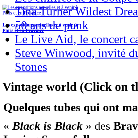
Tina Turner Wildest Dre
50 ans de punk
Les expositions actuelles et à venir à
Paris et en Province
Le Live Aid, le concert ca
Steve Winwood, invité d
Stones
Vintage world (Click on th
Quelques tubes qui ont ma
«
Black is Black
» des
Brav