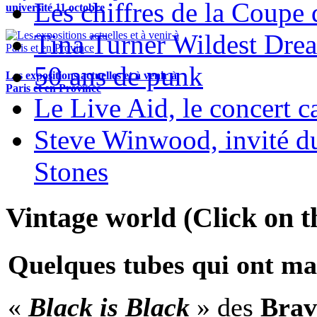
Les chiffres de la Coup
université 11 octobre
Tina Turner Wildest Dre
50 ans de punk
Les expositions actuelles et à venir à
Paris et en Province
Le Live Aid, le concert ca
Steve Winwood, invité d
Stones
Vintage world (Click on th
Quelques tubes qui ont ma
«
Black is Black
» des
Brav