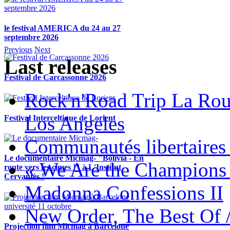
le festival AMERICA du 24 au 27
septembre 2026
Previous
Next
Last releases
Festival de Carcassonne 2026
Rock'n'Road Trip La Rou
Los Angeles
Festival Interceltique de Lorient
Communautés libertaires 
Le documentaire Micmag- "Bolivia - En
« We Are the Champions
route vers les cimes !" à L'Institut
Cervantès !
Madonna Confessions II
New Order, The Best Of 
Projection film Micmag à Barcelone