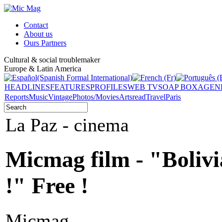
Contact
About us
Ours Partners
Cultural & social troublemaker
Europe & Latin America
HEADLINES
FEATURES
PROFILES
WEB TV
SOAP BOX
AGEN
Reports
Music
Vintage
Photos/Movies
Arts
read
Travel
Paris
La Paz - cinema
Micmag film - "Bolivia
!" Free !
Micmag -