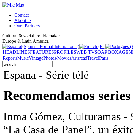
Contact
About us
Ours Partners
Cultural & social troublemaker
Europe & Latin America
HEADLINES
FEATURES
PROFILES
WEB TV
SOAP BOX
AGEN
Reports
Music
Vintage
Photos/Movies
Arts
read
Travel
Paris
Espana - Série télé
Recomendamos series
Inma Gómez, Culturamas - 
“La Casa de Papel”, un éxit