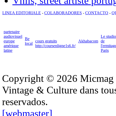
Vhils, street artiste portu
LINEA EDITORIALE
-
COLABORADORES
-
CONTACTO
-
Q
partenaire
audiovisuel
Le studio
Be
europe
cours gratuits
Akhabacom
de
local
amérique
http://coursenligne1s6.fr/
l'ermitag
latine
Paris
Copyright © 2026 Micmag : 
Vintage & Culture dans tous
reservados.
[webmaster]