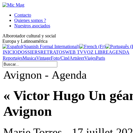
Contacto
Quienes somos ?
Nuestros asociados
Alborotador cultural y social
Europa y Latinoamérica
INICIO
DOSSIERS
RETRATOS
WEB TV
VOZ LIBRE
AGENDA
Reportajes
Musica
Vintage
Foto/Ciné
Arts
leer
Viajes
Paris
Avignon - Agenda
« Victor Hugo Un géan
Avignon
Marie Torres - 17 juillet 20