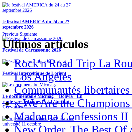
le festival AMERICA du 24 au 27
septembre 2026
Previous
Siguiente
Ultimos articulos
Festival de Carcassonne 2026
Rock'n'Road Trip La Rou
Los Angeles
Festival Interceltique de Lorient
Communautés libertaires 
Le documentaire Micmag- "Bolivia - En
« We Are the Champions
route vers les cimes !" à L'Institut
Cervantès !
Madonna Confessions II
New Order, The Best Of 