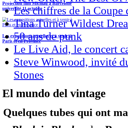
Projection film Micmag à Barcelone
Les chiffres de la Coup
université 11 octobre
Tina Turner Wildest Dre
50 ans de punk
Les expositions actuelles et à venir à
Paris et en Province
Le Live Aid, le concert ca
Steve Winwood, invité d
Stones
El mundo del vintage
Quelques tubes qui ont ma