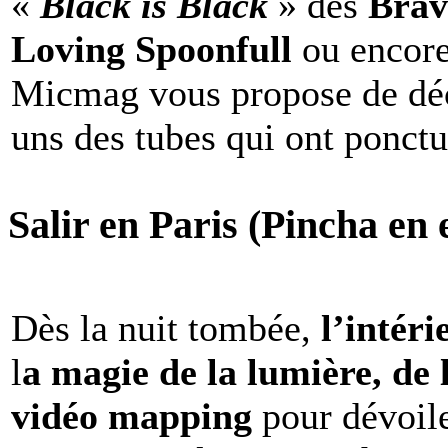
«
Black is Black
» des
Brav
Loving Spoonfull
ou encor
Micmag vous propose de déc
uns des tubes qui ont ponct
Salir en Paris (Pincha en e
Dès la nuit tombée,
l’intéri
l
a magie de la lumière, de 
vidéo mapping
pour dévoile