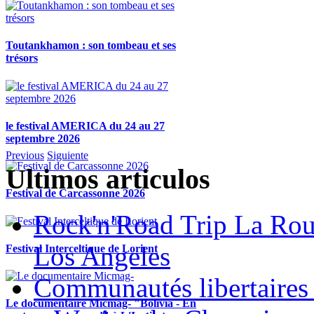
Toutankhamon : son tombeau et ses
trésors
le festival AMERICA du 24 au 27
septembre 2026
Previous
Siguiente
Ultimos articulos
Festival de Carcassonne 2026
Rock'n'Road Trip La Rou
Los Angeles
Festival Interceltique de Lorient
Communautés libertaires 
Le documentaire Micmag- "Bolivia - En