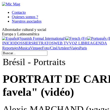
Contacto
Quienes somos ?
Nuestros asociados
Alborotador cultural y social
Europa y Latinoamérica
INICIO
DOSSIERS
RETRATOS
WEB TV
VOZ LIBRE
AGENDA
Reportajes
Musica
Vintage
Foto/Ciné
Arts
leer
Viajes
Paris
Brésil - Portraits
PORTRAIT DE CARIO
favela" (vidéo)
Alexis MARCHAND (www.lep