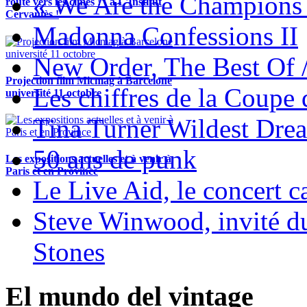
« We Are the Champions
route vers les cimes !" à L'Institut
Cervantès !
Madonna Confessions II
New Order, The Best Of 
Projection film Micmag à Barcelone
Les chiffres de la Coup
université 11 octobre
Tina Turner Wildest Dre
50 ans de punk
Les expositions actuelles et à venir à
Paris et en Province
Le Live Aid, le concert ca
Steve Winwood, invité d
Stones
El mundo del vintage