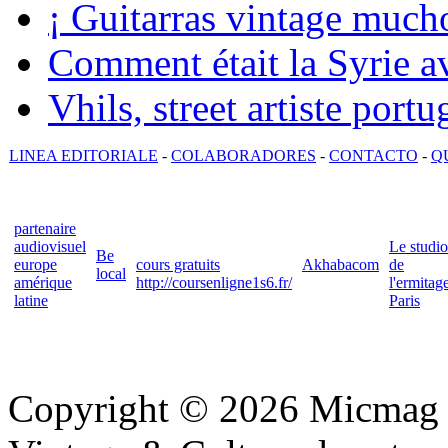
¡ Guitarras vintage mucho
Comment était la Syrie av
Vhils, street artiste portu
LINEA EDITORIALE
-
COLABORADORES
-
CONTACTO
-
Q
partenaire
audiovisuel
Le studio
Be
europe
cours gratuits
Akhabacom
de
local
amérique
http://coursenligne1s6.fr/
l'ermitag
latine
Paris
Copyright © 2026 Micmag : 