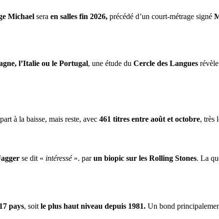
ge Michael
sera
en salles fin 2026,
précédé d’un court-métrage signé
M
gne, l’Italie ou le Portugal
, une étude du
Cercle des Langues
révèle
part à la baisse, mais reste, avec
461 titres entre août et octobre
, très
Jagger
se dit «
intéressé
». par
un biopic sur les Rolling Stones
. La qu
17 pays
, soit
le plus haut niveau depuis 1981.
Un bond principalement