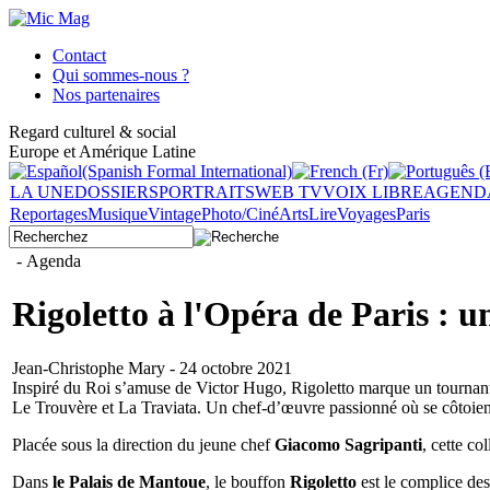
Contact
Qui sommes-nous ?
Nos partenaires
Regard culturel & social
Europe et Amérique Latine
LA UNE
DOSSIERS
PORTRAITS
WEB TV
VOIX LIBRE
AGEND
Reportages
Musique
Vintage
Photo/Ciné
Arts
Lire
Voyages
Paris
- Agenda
Rigoletto à l'Opéra de Paris :
Jean-Christophe Mary - 24 octobre 2021
Inspiré du Roi s’amuse de Victor Hugo, Rigoletto marque un tournant e
Le Trouvère et La Traviata. Un chef-d’œuvre passionné où se côtoient
Placée sous la direction du jeune chef
Giacomo Sagripanti
, cette co
Dans
le Palais de Mantoue
, le bouffon
Rigoletto
est le complice de