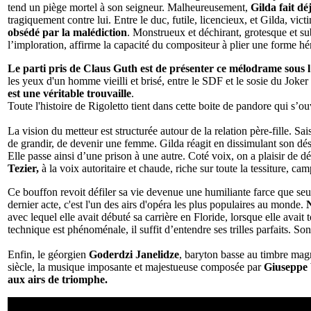
tend un piège mortel à son seigneur. Malheureusement,
Gilda fait dé
tragiquement contre lui. Entre le duc, futile, licencieux, et Gilda, vic
obsédé par la malédiction
. Monstrueux et déchirant, grotesque et sub
l’imploration, affirme la capacité du compositeur à plier une forme héri
Le parti pris de Claus Guth est de présenter ce mélodrame sous l
les yeux d'un homme vieilli et brisé, entre le SDF et le sosie du Joker 
est une véritable trouvaille
.
Toute l'histoire de Rigoletto tient dans cette boite de pandore qui s’ouvr
La vision du metteur est structurée autour de la relation père-fille. Sa
de grandir, de devenir une femme. Gilda réagit en dissimulant son désir
Elle passe ainsi d’une prison à une autre. Coté voix, on a plaisir de d
Tezier,
à la voix autoritaire et chaude, riche sur toute la tessiture, ca
Ce bouffon revoit défiler sa vie devenue une humiliante farce que seul
dernier acte, c'est l'un des airs d'opéra les plus populaires au monde.
avec lequel elle avait débuté sa carrière en Floride, lorsque elle avait
technique est phénoménale, il suffit d’entendre ses trilles parfaits. S
Enfin, le géorgien
Goderdzi Janelidze
, baryton basse au timbre mag
siècle, la musique imposante et majestueuse composée par
Giuseppe 
aux airs de triomphe.