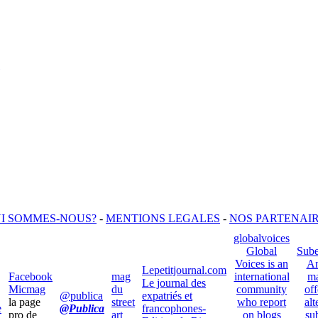
I SOMMES-NOUS?
-
MENTIONS LEGALES
-
NOS PARTENAI
globalvoices
Global
Sube
Voices is an
An
Lepetitjournal.com
Facebook
mag
international
ma
Le journal des
Micmag
du
community
off
@publica
expatriés et
la page
street
who report
alt
e
@Publica
francophones-
pro de
art
on blogs
su