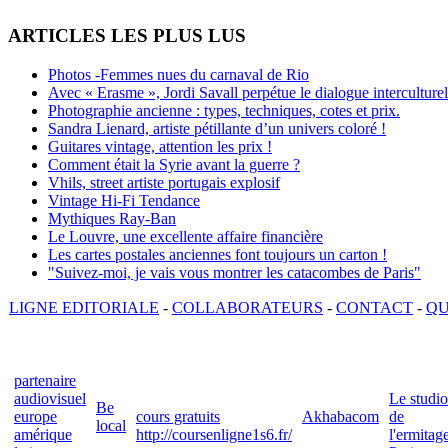
ARTICLES LES PLUS LUS
Photos -Femmes nues du carnaval de Rio
Avec « Erasme », Jordi Savall perpétue le dialogue interculturel
Photographie ancienne : types, techniques, cotes et prix.
Sandra Lienard, artiste pétillante d’un univers coloré !
Guitares vintage, attention les prix !
Comment était la Syrie avant la guerre ?
Vhils, street artiste portugais explosif
Vintage Hi-Fi Tendance
Mythiques Ray-Ban
Le Louvre, une excellente affaire financière
Les cartes postales anciennes font toujours un carton !
"Suivez-moi, je vais vous montrer les catacombes de Paris"
LIGNE EDITORIALE
-
COLLABORATEURS
-
CONTACT
-
QU
partenaire
audiovisuel
Le studio
Be
europe
cours gratuits
Akhabacom
de
local
amérique
http://coursenligne1s6.fr/
l'ermitag