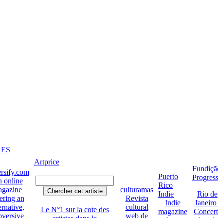
RES
Artprice
Fundiçã
rsify.com
Puerto
Progres
 online
Rico
gazine
culturamas
Indie
Rio de
ering an
Revista
Indie
Janeiro 
ernative,
cultural
Le N°1 sur la cote des
magazine
Concert
bversive
web de