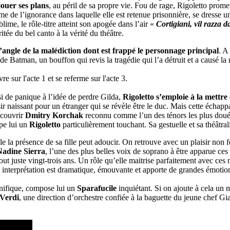
jouer ses plans
, au péril de sa propre vie. Fou de rage, Rigoletto promet
time de l’ignorance dans laquelle elle est retenue prisonnière, se dresse 
lime, le rôle-titre atteint son apogée dans l’air «
Cortigiani, vil razza 
tée du bel canto à la vérité du théâtre.
’angle de la malédiction dont est frappé le personnage principal
. A
de Batman, un bouffon qui revis la tragédie qui l’a détruit et a causé la 
e sur l'acte 1 et se referme sur l'acte 3.
isi de panique à l’idée de perdre Gilda,
Rigoletto s’emploie à la mettre
 naissant pour un étranger qui se révèle être le duc. Mais cette échappat
écouvrir
Dmitry Korchak
reconnu comme l’un des ténors les plus doués
mpe lui un
Rigoletto
particulièrement touchant. Sa gestuelle et sa théâtral
e la présence de sa fille peut adoucir. On retrouve avec un plaisir non f
Nadine Sierra
, l’une des plus belles voix de soprano à être apparue ces
 tout juste vingt-trois ans. Un rôle qu’elle maitrise parfaitement avec ce
on interprétation est dramatique, émouvante et apporte de grandes émotion
nifique, compose lui un
Sparafucile
inquiétant. Si on ajoute à cela un
Verdi
, une direction d’orchestre confiée à la baguette du jeune chef G