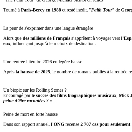
Tourné à
Paris-Bercy en 1988
et resté inédit, "
Faith Tour
" de
Geor
La peur de s'exprimer dans une langue étrangère
Alors que
des millions de Français
s’apprêtent à voyager vers
l’Espa
eux
, influençant jusqu’à leur choix de destination.
Une rentrée littéraire 2026 en légère baisse
Après
la hausse de 2025
, le nombre de romans publiés à la rentrée re
Un biopic sur les Rolling Stones ?
Encouragé par
le succès des films biographiques musicaux
,
Mick 
peine d’être racontées ?
»...
Peine de mort en forte hausse
Dans son rapport annuel,
l’ONG
recense
2 707 cas pour seulement 