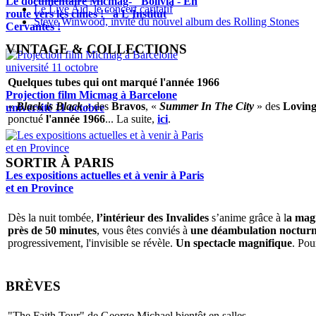
Le documentaire Micmag- "Bolivia - En
Le Live Aid, le concert caritatif
route vers les cimes !" à L'Institut
Steve Winwood, invité du nouvel album des Rolling Stones
Cervantès !
VINTAGE & COLLECTIONS
Quelques tubes qui ont marqué l'année 1966
Projection film Micmag à Barcelone
«
Black is Black
» des
Bravos
, «
Summer In The City
» des
Loving
université 11 octobre
ponctué
l'année 1966
... La suite,
ici
.
SORTIR À PARIS
Les expositions actuelles et à venir à Paris
et en Province
Dès la nuit tombée,
l’intérieur des Invalides
s’anime grâce à l
a magi
près de 50 minutes
, vous êtes conviés à
une déambulation nocturne 
progressivement, l'invisible se révèle.
Un spectacle magnifique
. Pou
BRÈVES
"The Faith Tour" de George Michael bientôt en salles