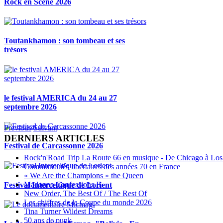
Rock en Scène 2026
Toutankhamon : son tombeau et ses
trésors
le festival AMERICA du 24 au 27
septembre 2026
Previous
Suivant
DERNIERS ARTICLES
Festival de Carcassonne 2026
Rock'n'Road Trip La Route 66 en musique - De Chicago à Los
Communautés libertaires des années 70 en France
« We Are the Champions » the Queen
Madonna Confessions II
Festival Interceltique de Lorient
New Order, The Best Of / The Rest Of
Les chiffres de la Coupe du monde 2026
Tina Turner Wildest Dreams
50 ans de punk