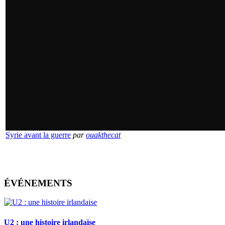
Syrie avant la guerre
par
ouakthecat
ÉVÉNEMENTS
U2 : une histoire irlandaise