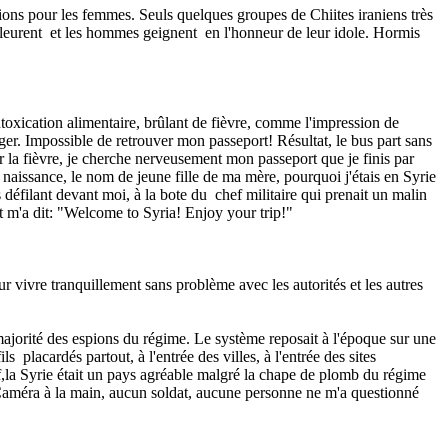
sions pour les femmes. Seuls quelques groupes de Chiites iraniens très
 pleurent et les hommes geignent en l'honneur de leur idole. Hormis
toxication alimentaire, brûlant de fièvre, comme l'impression de
ranger. Impossible de retrouver mon passeport! Résultat, le bus part sans
par la fièvre, je cherche nerveusement mon passeport que je finis par
e naissance, le nom de jeune fille de ma mère, pourquoi j'étais en Syrie
s défilant devant moi, à la bote du chef militaire qui prenait un malin
et m'a dit: "Welcome to Syria! Enjoy your trip!"
r vivre tranquillement sans problème avec les autorités et les autres
majorité des espions du régime.
Le système reposait à l'époque sur une
s placardés partout, à l'entrée des villes, à l'entrée des sites
,la Syrie était un pays agréable malgré la chape de plomb du régime
..Caméra à la main, aucun soldat, aucune personne ne m'a questionné