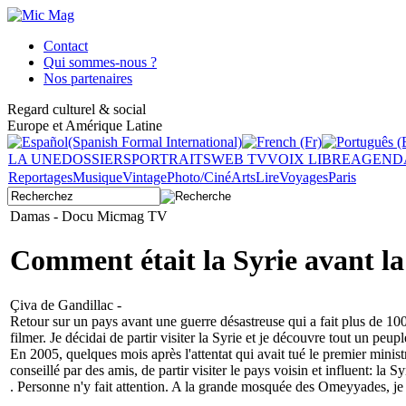
Contact
Qui sommes-nous ?
Nos partenaires
Regard culturel & social
Europe et Amérique Latine
LA UNE
DOSSIERS
PORTRAITS
WEB TV
VOIX LIBRE
AGEND
Reportages
Musique
Vintage
Photo/Ciné
Arts
Lire
Voyages
Paris
Damas - Docu Micmag TV
Comment était la Syrie avant la
Çiva de Gandillac -
Retour sur un pays avant une guerre désastreuse qui a fait plus de 1
filmer. Je décidai de partir visiter la Syrie et je découvre tout un peup
En 2005, quelques mois après l'attentat qui avait tué le premier ministr
conseillé par des amis, de partir visiter le pays voisin et influent: 
. Personne n'y fait attention. A la grande mosquée des Omeyyades, je