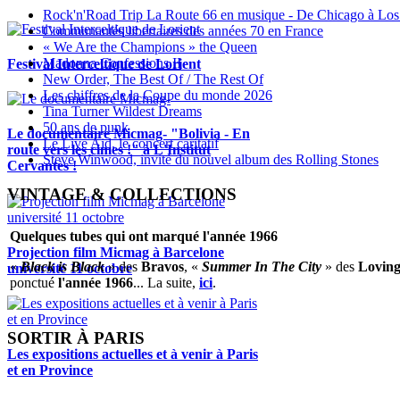
Rock'n'Road Trip La Route 66 en musique - De Chicago à Los
Communautés libertaires des années 70 en France
« We Are the Champions » the Queen
Madonna Confessions II
Festival Interceltique de Lorient
New Order, The Best Of / The Rest Of
Les chiffres de la Coupe du monde 2026
Tina Turner Wildest Dreams
50 ans de punk
Le documentaire Micmag- "Bolivia - En
Le Live Aid, le concert caritatif
route vers les cimes !" à L'Institut
Steve Winwood, invité du nouvel album des Rolling Stones
Cervantès !
VINTAGE & COLLECTIONS
Quelques tubes qui ont marqué l'année 1966
Projection film Micmag à Barcelone
«
Black is Black
» des
Bravos
, «
Summer In The City
» des
Loving
université 11 octobre
ponctué
l'année 1966
... La suite,
ici
.
SORTIR À PARIS
Les expositions actuelles et à venir à Paris
et en Province