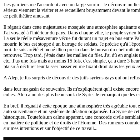
Les gardiens me l'accordent avec un large sourire. Je découvre un lie
sérieux viennent la visiter et se recueillent bruyamment devant le to
ce petit théâtre amusant
Il régnait dans cette majestueuse mosquée une atmosphère apaisante e
J'ai voyagé à l'intérieur du pays. Dans chaque ville, le peuple syrien
La seule réelle mésaventure vécue fut durant un trajet en bus entre P
mourir, le bus est stoppé à un barrage de soldats. Je précise qu'à l'épo
moi. Je suis arrêté et mené illico presto dans le bureau du chef militai
retrouver. Trop tard, j'étais dans les mailles du filet. J'ai dû en angl
etc...Pas une fois mais au moins 15 fois, c'est simple, ça a duré 3 heur
plaisir à déchirer leur laisser passer en me fixant droit dans les yeux
A Alep, je fus surpris de découvrir des juifs syriens gays qui ont refus
dans leur magasin de souvenirs. Ils m'expliquèrent qu'il existe encore 
cultes. Alep a un des plus beau souk de Syrie. Je remarquai que les enf
En bref, il régnait à cette époque une athmosphère très agréable tout 
auto surveillance et un système de délation organisée. La Syrie de cette 
historiques. Toutefois,un calme apparent, une concorde civile sembla
en matière de politique et de droits de l'Homme. Des rumeurs couraien
sur mes intentions et sur l'objectif de ce travail...