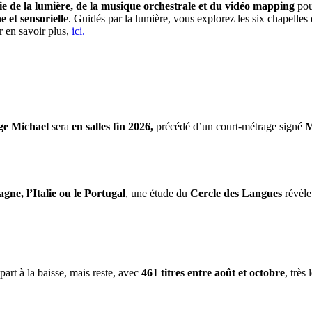
e de la lumière, de la musique orchestrale et du vidéo mapping
pou
et sensoriell
e. Guidés par la lumière, vous explorez les six chapelle
r en savoir plus,
ici.
ge Michael
sera
en salles fin 2026,
précédé d’un court-métrage signé
M
gne, l’Italie ou le Portugal
, une étude du
Cercle des Langues
révèle
part à la baisse, mais reste, avec
461 titres entre août et octobre
, très