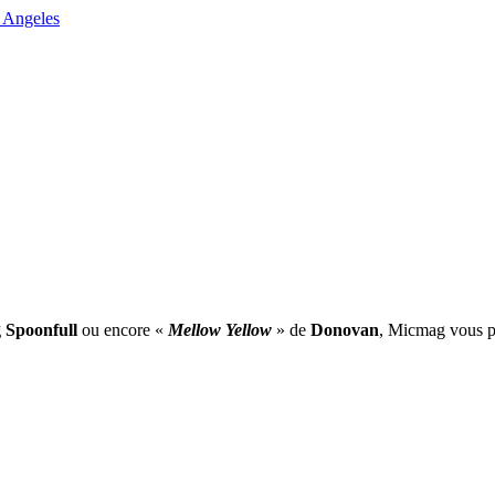
 Angeles
 Spoonfull
ou encore «
Mellow Yellow
» de
Donovan
, Micmag vous pr