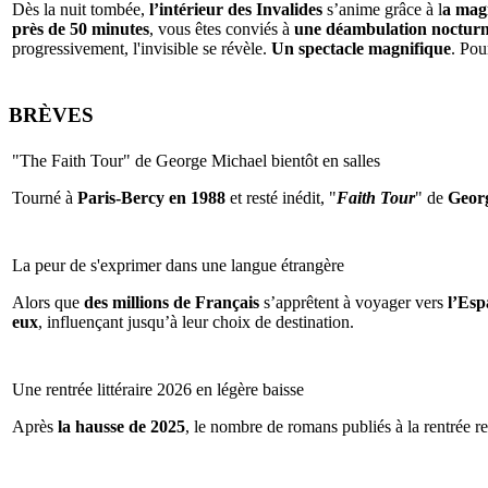
Dès la nuit tombée,
l’intérieur des Invalides
s’anime grâce à l
a magi
près de 50 minutes
, vous êtes conviés à
une déambulation nocturne 
progressivement, l'invisible se révèle.
Un spectacle magnifique
. Pou
BRÈVES
"The Faith Tour" de George Michael bientôt en salles
Tourné à
Paris-Bercy en 1988
et resté inédit, "
Faith Tour
" de
Geor
La peur de s'exprimer dans une langue étrangère
Alors que
des millions de Français
s’apprêtent à voyager vers
l’Espa
eux
, influençant jusqu’à leur choix de destination.
Une rentrée littéraire 2026 en légère baisse
Après
la hausse de 2025
, le nombre de romans publiés à la rentrée re