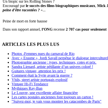
Un biopic sur les Rolling Stones ?
Encouragé par
le succès des films biographiques musicaux
,
Mick 
peine d’être racontées ?
»...
Peine de mort en forte hausse
Dans son rapport annuel,
l’ONG
recense
2 707 cas pour seulement 
ARTICLES LES PLUS LUS
Photos -Femmes nues du carnaval de Rio
Avec « Erasme », Jordi Savall perpétue le dialogue interculturel
Photographie ancienne : types, techniques, cotes et prix.
Sandra Lienard, artiste pétillante d’un univers coloré !
Guitares vintage, attention les prix !
Comment était la Syrie avant la guerre ?
Vhils, street artiste portugais explosif
Vintage Hi-Fi Tendance
Mythiques Ray-Ban
Le Louvre, une excellente affaire financière
Les cartes postales anciennes font toujours un carton !
"Suivez-moi, je vais vous montrer les catacombes de Paris"