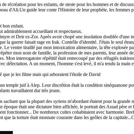
u de récréation pour les enfants, de sieste pour les hommes et de discus
mbeau d'Ali.Un guide leur conte l'Histoire de leur prophète, les femmes
t bon enfant.
 fut admirablement accueillant et respectueux.
almyre et Deir ez-Zor. Après avoir chopé une insolation doublée d'une in
que la guerre faisait rage en Irak. Contrôle d'identité. J'étais le seul ét
re. Le ventre tiraillé par mon intoxication alimentaire, la tête explosée 
ais répéter mon nom de famille, la profession de mes parents, leur année d
es. Mon interrogatoire répétitif était entrecoupé par des réfugiés irakien
 avec délectation. A un moment, l'homme s'est levé, il m'a tendu la main 
é que je les filme mais qui arboraient l'étoile de David
un temple juif à Alep. Leur discrétion était la condition sinéquanone pou
ants travaillaient dur très jeune.
en sachant que la plupart des syriens m'abordant étaient pour la grande 
époque était une dictature bien affichée, le portrait des Assad père et fil
ient fonctionner... De nombreux cultes cohabitaient avec harmonie. Bref
t que la torture était monnaie courante dans les geôles de la capitale.