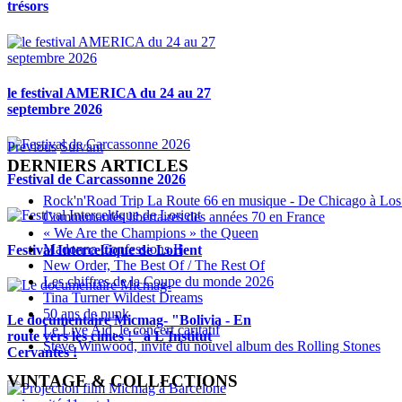
trésors
le festival AMERICA du 24 au 27
septembre 2026
Previous
Suivant
DERNIERS ARTICLES
Festival de Carcassonne 2026
Rock'n'Road Trip La Route 66 en musique - De Chicago à Los
Communautés libertaires des années 70 en France
« We Are the Champions » the Queen
Madonna Confessions II
Festival Interceltique de Lorient
New Order, The Best Of / The Rest Of
Les chiffres de la Coupe du monde 2026
Tina Turner Wildest Dreams
50 ans de punk
Le documentaire Micmag- "Bolivia - En
Le Live Aid, le concert caritatif
route vers les cimes !" à L'Institut
Steve Winwood, invité du nouvel album des Rolling Stones
Cervantès !
VINTAGE & COLLECTIONS