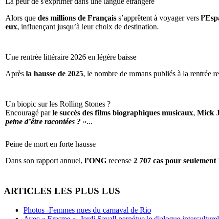
La peur de s'exprimer dans une langue étrangère
Alors que
des millions de Français
s’apprêtent à voyager vers
l’Espa
eux
, influençant jusqu’à leur choix de destination.
Une rentrée littéraire 2026 en légère baisse
Après
la hausse de 2025
, le nombre de romans publiés à la rentrée re
Un biopic sur les Rolling Stones ?
Encouragé par
le succès des films biographiques musicaux
,
Mick 
peine d’être racontées ?
»...
Peine de mort en forte hausse
Dans son rapport annuel,
l’ONG
recense
2 707 cas pour seulement 
ARTICLES LES PLUS LUS
Photos -Femmes nues du carnaval de Rio
Avec « Erasme », Jordi Savall perpétue le dialogue interculturel