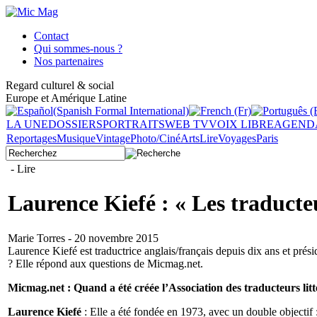
Contact
Qui sommes-nous ?
Nos partenaires
Regard culturel & social
Europe et Amérique Latine
LA UNE
DOSSIERS
PORTRAITS
WEB TV
VOIX LIBRE
AGEND
Reportages
Musique
Vintage
Photo/Ciné
Arts
Lire
Voyages
Paris
- Lire
Laurence Kiefé : « Les traducte
Marie Torres - 20 novembre 2015
Laurence Kiefé est traductrice anglais/français depuis dix ans et présid
? Elle répond aux questions de Micmag.net.
Micmag.net : Quand a été créée l’Association des traducteurs litt
Laurence Kiefé
: Elle a été fondée en 1973, avec un double objectif :