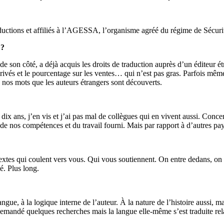
uctions et affiliés à l’AGESSA, l’organisme agréé du régime de Sécurité
 ?
, de son côté, a déjà acquis les droits de traduction auprès d’un éditeur 
 dérivés et le pourcentage sur les ventes… qui n’est pas gras. Parfois m
 nos mots que les auteurs étrangers sont découverts.
 dix ans, j’en vis et j’ai pas mal de collègues qui en vivent aussi. Conce
e nos compétences et du travail fourni. Mais par rapport à d’autres pays
s textes qui coulent vers vous. Qui vous soutiennent. On entre dedans, on
lé. Plus long.
ngue, à la logique interne de l’auteur. À la nature de l’histoire aussi, ma
emandé quelques recherches mais la langue elle-même s’est traduite relat