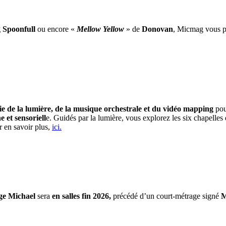
 Spoonfull
ou encore «
Mellow Yellow
» de
Donovan
, Micmag vous pr
e de la lumière, de la musique orchestrale et du vidéo mapping
pou
et sensoriell
e. Guidés par la lumière, vous explorez les six chapelle
r en savoir plus,
ici.
ge Michael
sera
en salles fin 2026,
précédé d’un court-métrage signé
M