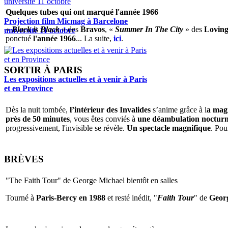
Quelques tubes qui ont marqué l'année 1966
Projection film Micmag à Barcelone
«
Black is Black
» des
Bravos
, «
Summer In The City
» des
Loving
université 11 octobre
ponctué
l'année 1966
... La suite,
ici
.
SORTIR À PARIS
Les expositions actuelles et à venir à Paris
et en Province
Dès la nuit tombée,
l’intérieur des Invalides
s’anime grâce à l
a magi
près de 50 minutes
, vous êtes conviés à
une déambulation nocturne 
progressivement, l'invisible se révèle.
Un spectacle magnifique
. Pou
BRÈVES
"The Faith Tour" de George Michael bientôt en salles
Tourné à
Paris-Bercy en 1988
et resté inédit, "
Faith Tour
" de
Geor