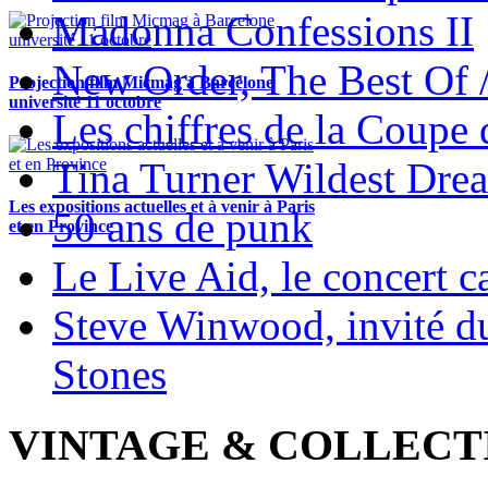
Madonna Confessions II
New Order, The Best Of 
Projection film Micmag à Barcelone
université 11 octobre
Les chiffres de la Coup
Tina Turner Wildest Dre
Les expositions actuelles et à venir à Paris
50 ans de punk
et en Province
Le Live Aid, le concert ca
Steve Winwood, invité d
Stones
VINTAGE & COLLECT