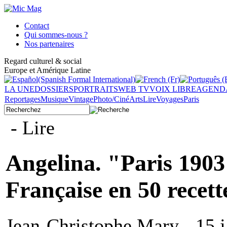
Contact
Qui sommes-nous ?
Nos partenaires
Regard culturel & social
Europe et Amérique Latine
LA UNE
DOSSIERS
PORTRAITS
WEB TV
VOIX LIBRE
AGEND
Reportages
Musique
Vintage
Photo/Ciné
Arts
Lire
Voyages
Paris
- Lire
Angelina. "Paris 1903"
Française en 50 recette
Jean-Christophe Mary - 15 