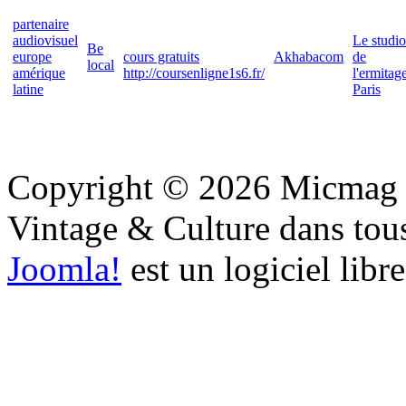
partenaire
audiovisuel
Le studio
Be
europe
cours gratuits
Akhabacom
de
local
amérique
http://coursenligne1s6.fr/
l'ermitag
latine
Paris
Copyright © 2026 Micmag : 
Vintage & Culture dans tous 
Joomla!
est un logiciel libr