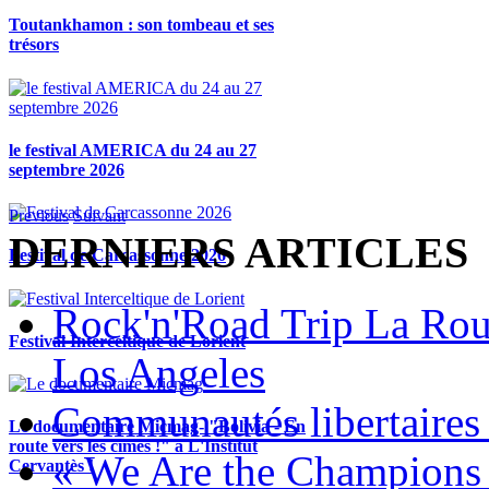
Toutankhamon : son tombeau et ses
trésors
le festival AMERICA du 24 au 27
septembre 2026
Previous
Suivant
DERNIERS ARTICLES
Festival de Carcassonne 2026
Rock'n'Road Trip La Rou
Festival Interceltique de Lorient
Los Angeles
Communautés libertaires 
Le documentaire Micmag- "Bolivia - En
route vers les cimes !" à L'Institut
« We Are the Champions
Cervantès !