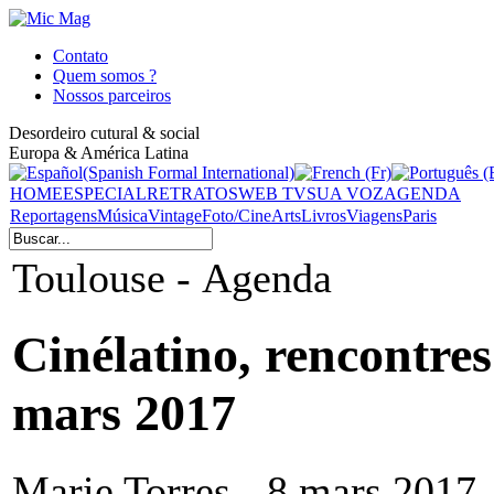
Contato
Quem somos ?
Nossos parceiros
Desordeiro cutural & social
Europa & América Latina
HOME
ESPECIAL
RETRATOS
WEB TV
SUA VOZ
AGENDA
Reportagens
Música
Vintage
Foto/Cine
Arts
Livros
Viagens
Paris
Toulouse - Agenda
Cinélatino, rencontre
mars 2017
Marie Torres - 8 mars 2017