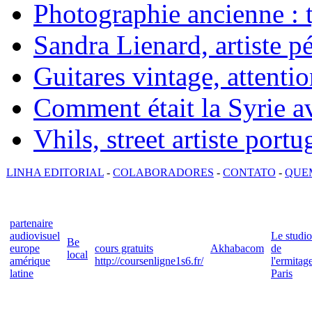
Photographie ancienne : t
Sandra Lienard, artiste pé
Guitares vintage, attentio
Comment était la Syrie av
Vhils, street artiste portu
LINHA EDITORIAL
-
COLABORADORES
-
CONTATO
-
QUE
partenaire
audiovisuel
Le studio
Be
europe
cours gratuits
Akhabacom
de
local
amérique
http://coursenligne1s6.fr/
l'ermitag
latine
Paris