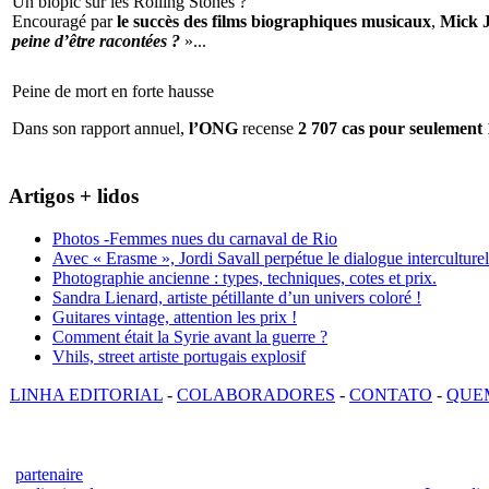
Un biopic sur les Rolling Stones ?
Encouragé par
le succès des films biographiques musicaux
,
Mick 
peine d’être racontées ?
»...
Peine de mort en forte hausse
Dans son rapport annuel,
l’ONG
recense
2 707 cas pour seulement 
Artigos + lidos
Photos -Femmes nues du carnaval de Rio
Avec « Erasme », Jordi Savall perpétue le dialogue interculturel
Photographie ancienne : types, techniques, cotes et prix.
Sandra Lienard, artiste pétillante d’un univers coloré !
Guitares vintage, attention les prix !
Comment était la Syrie avant la guerre ?
Vhils, street artiste portugais explosif
LINHA EDITORIAL
-
COLABORADORES
-
CONTATO
-
QUE
partenaire