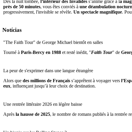
Dès la nuit tombée,
l’intérieur des Invalides
s’anime grâce à l
a magi
près de 50 minutes
, vous êtes conviés à
une déambulation nocturne 
progressivement, l'invisible se révèle.
Un spectacle magnifique
. Pou
Notícias
"The Faith Tour" de George Michael bientôt en salles
Tourné à
Paris-Bercy en 1988
et resté inédit, "
Faith Tour
" de
Geor
La peur de s'exprimer dans une langue étrangère
Alors que
des millions de Français
s’apprêtent à voyager vers
l’Espa
eux
, influençant jusqu’à leur choix de destination.
Une rentrée littéraire 2026 en légère baisse
Après
la hausse de 2025
, le nombre de romans publiés à la rentrée re