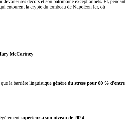
r dévoiler ses décors et son patrimoine exceptionnels. Et, pendant
s qui entourent la crypte du tombeau de Napoléon Ier, où
ary McCartney
.
 que la barrière linguistique
génère du stress pour 80 % d'entre
 légèrement
supérieur à son niveau de 2024
.