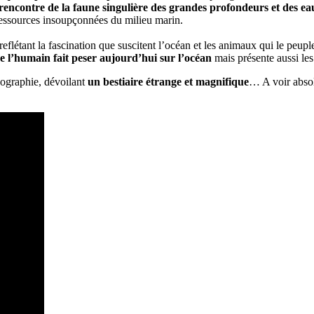
 rencontre de la faune singulière des grandes profondeurs et des ea
s ressources insoupçonnées du milieu marin.
 reflétant la fascination que suscitent l’océan et les animaux qui le peup
ue l’humain fait peser aujourd’hui sur l’océan
mais présente aussi les 
nographie, dévoilant
un bestiaire étrange et magnifique
… A voir abso