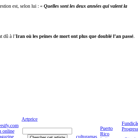
estion est, selon lui : «
Quelles sont les deux années qui valent la
 dû à l’
Iran où les peines de mort ont plus que doublé l’an passé
.
Artprice
Fundiçã
rsify.com
Puerto
Progres
 online
Rico
gazine
culturamas