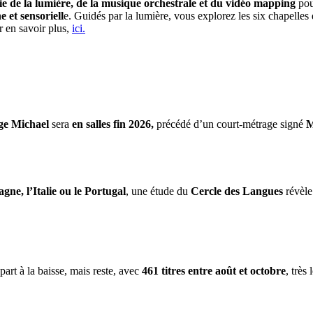
e de la lumière, de la musique orchestrale et du vidéo mapping
pou
et sensoriell
e. Guidés par la lumière, vous explorez les six chapelle
r en savoir plus,
ici.
ge Michael
sera
en salles fin 2026,
précédé d’un court-métrage signé
M
gne, l’Italie ou le Portugal
, une étude du
Cercle des Langues
révèle
part à la baisse, mais reste, avec
461 titres entre août et octobre
, très