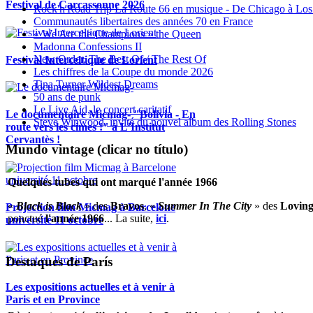
Festival de Carcassonne 2026
Rock'n'Road Trip La Route 66 en musique - De Chicago à Los
Communautés libertaires des années 70 en France
« We Are the Champions » the Queen
Madonna Confessions II
New Order, The Best Of / The Rest Of
Festival Interceltique de Lorient
Les chiffres de la Coupe du monde 2026
Tina Turner Wildest Dreams
50 ans de punk
Le Live Aid, le concert caritatif
Le documentaire Micmag- "Bolivia - En
Steve Winwood, invité du nouvel album des Rolling Stones
route vers les cimes !" à L'Institut
Cervantès !
Mundo vintage (clicar no título)
Quelques tubes qui ont marqué l'année 1966
«
Black is Black
» des
Bravos
, «
Summer In The City
» des
Loving
Projection film Micmag à Barcelone
ponctué
l'année 1966
... La suite,
ici
.
université 11 octobre
Destaques de París
Les expositions actuelles et à venir à
Paris et en Province