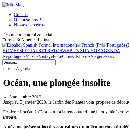
Contato
Quem somos ?
Nossos parceiros
Desordeiro cutural & social
Europa & América Latina
HOME
ESPECIAL
RETRATOS
WEB TV
SUA VOZ
AGENDA
Reportagens
Música
Vintage
Foto/Cine
Arts
Livros
Viagens
Paris
Paris - Agenda
Océan, une plongée insolite
- 13 novembre 2019
Jusqu'au 5 janvier 2020, le Jardin des Plantes vous propose de découvr
Explorer l’océan ? C’est partir à la rencontre d’une incroyable biodiv
insolite.
"
Après
une présentation des contraintes du milieu marin et du déf