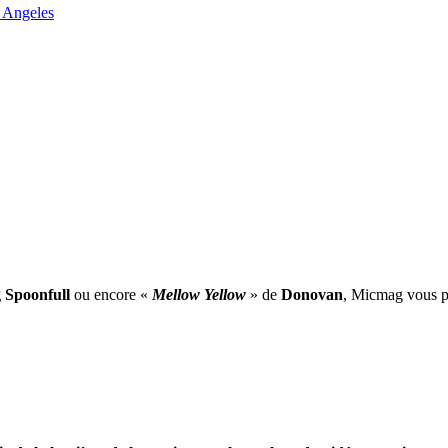
 Angeles
 Spoonfull
ou encore «
Mellow Yellow
» de
Donovan
, Micmag vous pr