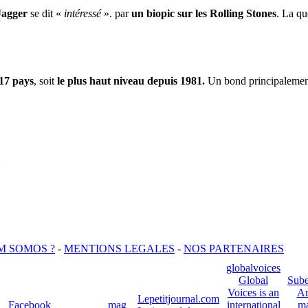
Jagger
se dit «
intéressé
». par
un biopic sur les Rolling Stones
. La qu
17 pays
, soit
le plus haut niveau depuis 1981.
Un bond principalement
M SOMOS ?
-
MENTIONS LEGALES
-
NOS PARTENAIRES
globalvoices
Global
Sube
Voices is an
An
Lepetitjournal.com
Facebook
mag
international
ma