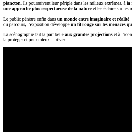
plancton
. Ils poursuivent leur périple dans les milieux extrêmes, à
la
une approche plus respectueuse de la nature
et les éclaire sur le
Le public pénètre enfin dans
un monde entre imaginaire et réalité
,
du parcours, l’exposition développe
un fil rouge sur les menaces q
La scénographie fait la part belle
aux grandes projections
et à l’ico
la protéger et pour mieux… rêver.