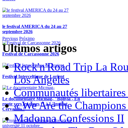
le festival AMERICA du 24 au 27
septembre 2026
Previous
Próximo
Ultimos artigos
Festival de Carcassonne 2026
Rock'n'Road Trip La Rou
Los Angeles
Festival Interceltique de Lorient
Communautés libertaires 
Le documentaire Micmag- "Bolivia - En
« We Are the Champions
route vers les cimes !" à L'Institut
Cervantès !
Madonna Confessions II