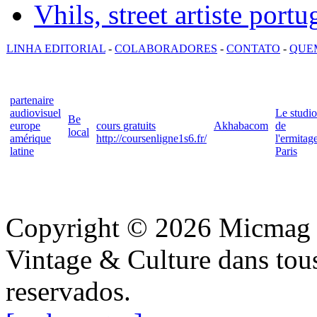
Vhils, street artiste portu
LINHA EDITORIAL
-
COLABORADORES
-
CONTATO
-
QUE
partenaire
audiovisuel
Le studio
Be
europe
cours gratuits
Akhabacom
de
local
amérique
http://coursenligne1s6.fr/
l'ermitag
latine
Paris
Copyright © 2026 Micmag : 
Vintage & Culture dans tous 
reservados.