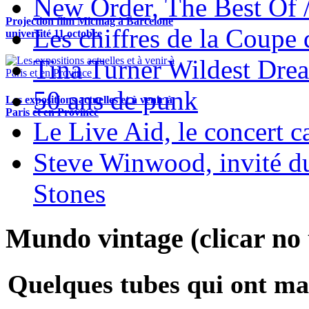
New Order, The Best Of 
Projection film Micmag à Barcelone
Les chiffres de la Coup
université 11 octobre
Tina Turner Wildest Dre
50 ans de punk
Les expositions actuelles et à venir à
Paris et en Province
Le Live Aid, le concert ca
Steve Winwood, invité d
Stones
Mundo vintage (clicar no t
Quelques tubes qui ont ma