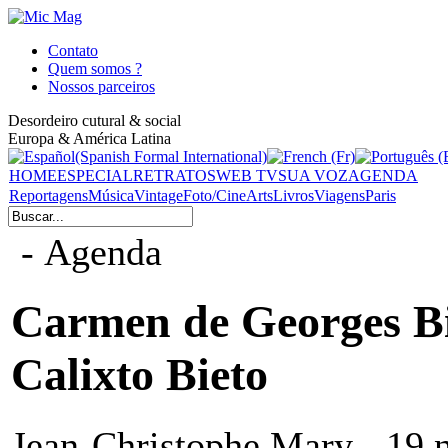
Contato
Quem somos ?
Nossos parceiros
Desordeiro cutural & social
Europa & América Latina
HOME
ESPECIAL
RETRATOS
WEB TV
SUA VOZ
AGENDA
Reportagens
Música
Vintage
Foto/Cine
Arts
Livros
Viagens
Paris
- Agenda
Carmen de Georges Bi
Calixto Bieto
Jean-Christophe Mary - 19