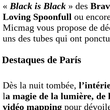
«
Black is Black
» des
Brav
Loving Spoonfull
ou encor
Micmag vous propose de déc
uns des tubes qui ont ponct
Destaques de París
Dès la nuit tombée,
l’intéri
l
a magie de la lumière, de 
vidéo mapping
pour dévoile