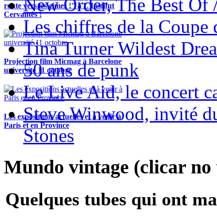
New Order, The Best Of 
route vers les cimes !" à L'Institut
Cervantès !
Les chiffres de la Coup
Tina Turner Wildest Dre
Projection film Micmag à Barcelone
50 ans de punk
université 11 octobre
Le Live Aid, le concert ca
Steve Winwood, invité d
Les expositions actuelles et à venir à
Paris et en Province
Stones
Mundo vintage (clicar no t
Quelques tubes qui ont ma