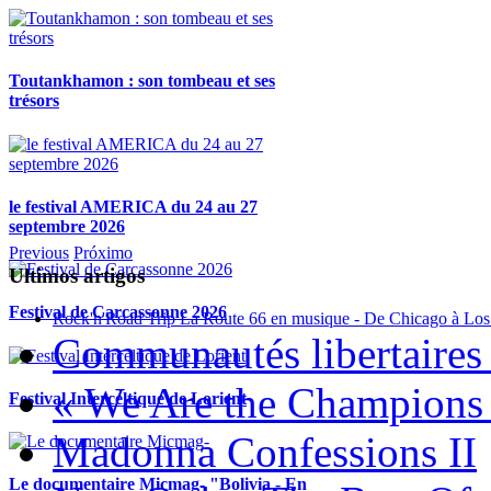
Toutankhamon : son tombeau et ses
trésors
le festival AMERICA du 24 au 27
septembre 2026
Previous
Próximo
Ultimos artigos
Festival de Carcassonne 2026
Rock'n'Road Trip La Route 66 en musique - De Chicago à Los
Communautés libertaires 
« We Are the Champions
Festival Interceltique de Lorient
Madonna Confessions II
Le documentaire Micmag- "Bolivia - En