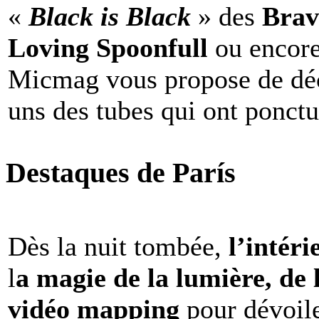
«
Black is Black
» des
Brav
Loving Spoonfull
ou encor
Micmag vous propose de déc
uns des tubes qui ont ponct
Destaques de París
Dès la nuit tombée,
l’intéri
l
a magie de la lumière, de 
vidéo mapping
pour dévoile