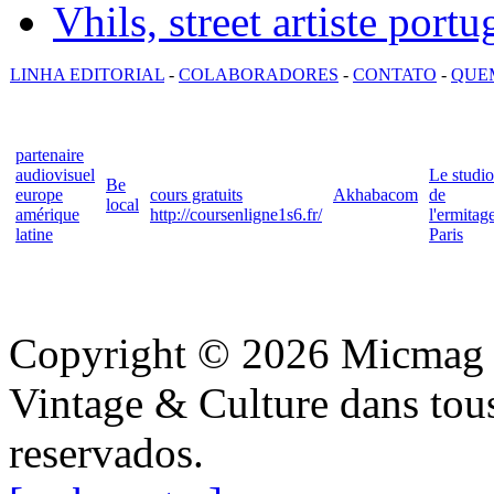
Vhils, street artiste portu
LINHA EDITORIAL
-
COLABORADORES
-
CONTATO
-
QUE
partenaire
audiovisuel
Le studio
Be
europe
cours gratuits
Akhabacom
de
local
amérique
http://coursenligne1s6.fr/
l'ermitag
latine
Paris
Copyright © 2026 Micmag : 
Vintage & Culture dans tous 
reservados.