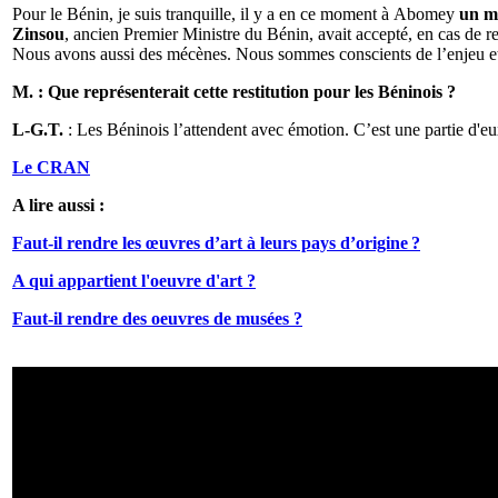
Pour le Bénin, je suis tranquille, il y a en ce moment à Abomey
un m
Zinsou
, ancien Premier Ministre du Bénin, avait accepté, en cas de re
Nous avons aussi des mécènes. Nous sommes conscients de l’enjeu et 
M. : Que représenterait cette restitution pour les Béninois ?
L-G.T.
: Les Béninois l’attendent avec émotion. C’est une partie d'e
Le CRAN
A lire aussi :
Faut-il rendre les œuvres d’art à leurs pays d’origine ?
A qui appartient l'oeuvre d'art ?
Faut-il rendre des oeuvres de musées ?