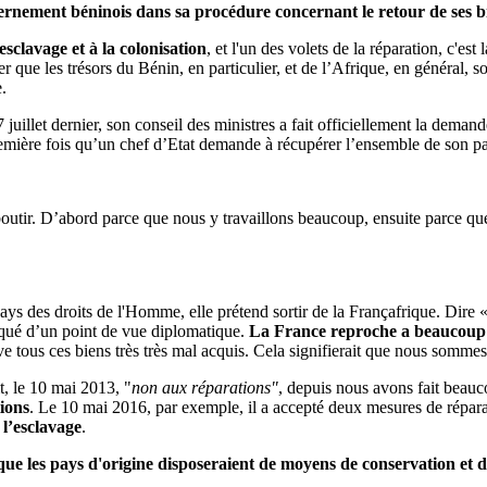
ernement béninois dans sa procédure concernant le retour de ses b
'esclavage et à la colonisation
, et l'un des volets de la réparation, c'est 
que les trésors du Bénin, en particulier, et de l’Afrique, en général, so
e.
7 juillet dernier, son conseil des ministres a fait officiellement la demande
première fois qu’un chef d’Etat demande à récupérer l’ensemble de son p
outir. D’abord parce que nous y travaillons beaucoup, ensuite parce que 
pays des droits de l'Homme, elle prétend sortir de la Françafrique. Dire 
iqué d’un point de vue diplomatique.
La France reproche a beaucoup d
serve tous ces biens très très mal acquis. Cela signifierait que nous somm
t, le 10 mai 2013, "
non aux réparations"
, depuis nous avons fait beauco
ions
. Le 10 mai 2016, par exemple, il a accepté deux mesures de répar
l’esclavage
.
que les pays d'origine disposeraient de moyens de conservation et de