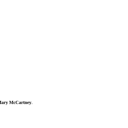
ary McCartney
.