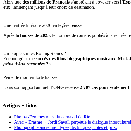
Alors que
des millions de Français
s’apprêtent à voyager vers
l’Espa
eux
, influençant jusqu’à leur choix de destination.
Une rentrée littéraire 2026 en légère baisse
Après
la hausse de 2025
, le nombre de romans publiés à la rentrée re
Un biopic sur les Rolling Stones ?
Encouragé par
le succès des films biographiques musicaux
,
Mick 
peine d’être racontées ?
»...
Peine de mort en forte hausse
Dans son rapport annuel,
l’ONG
recense
2 707 cas pour seulement 
Artigos + lidos
Photos -Femmes nues du carnaval de Rio
Avec « Erasme », Jordi Savall perpétue le dialogue interculturel
Photographie ancienne : types, techniques, cotes et prix.