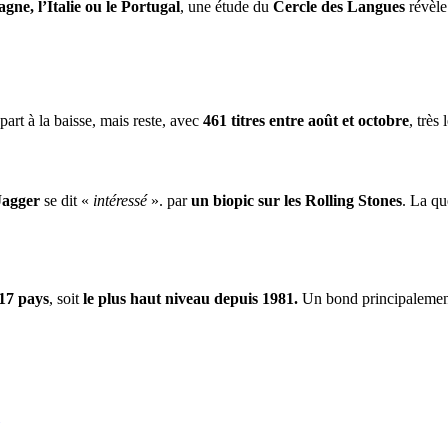
gne, l’Italie ou le Portugal
, une étude du
Cercle des Langues
révèle
part à la baisse, mais reste, avec
461 titres entre août et octobre
, très
Jagger
se dit «
intéressé
». par
un biopic sur les Rolling Stones
. La qu
17 pays
, soit
le plus haut niveau depuis 1981.
Un bond principalement