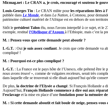
Micmag.net : Le CRAN a, je crois, encouragé et soutenu le gouv
Louis-Georges Tin
: Le CRAN milite pour
les réparations liées à l
publiée dans
Le Monde
, et dans
La Nation
, à Cotonou, pour demander 
patrimoine culturel matériel de l'Afrique est en dehors de son territoir
Sitôt le
président Talon
élu, nous l'avons interpellé à ce sujet, et le 2
exemple, restitué
l’Obélisque d’Axoum
à l’Ethiopie, mais c’est la 
M. : Pensez-vous que cette demande peut aboutir ?
L-G.T.
: Oui
je suis assez confiant
. Je crois que cette demande va ab
compliqué !
M. : Pourquoi est-ce plus compliqué ?
L-G.T.
: La France est le pays hôte de l’Unesco, elle prétend être le 
nous avons trouvé
», comme de vulgaires receleurs, serait très compl
dans laquelle elle se trouverait si elle disait aujourd’hui qu'elle con
De plus,
la doctrine de l’Elysée a changé
. Si François Hollande a di
Aujourd’hui,
François Hollande commence à dire oui aux réparat
l’esclavage
et la mise en place d’une
fondation pour la mémoire de 
M. : Si cette demande aboutit et fait boule de neige, pensez-vous 