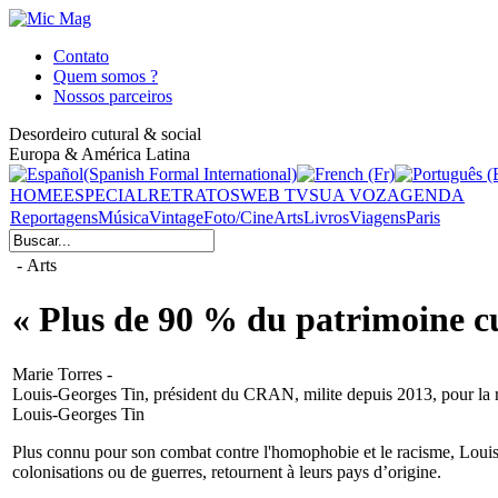
Contato
Quem somos ?
Nossos parceiros
Desordeiro cutural & social
Europa & América Latina
HOME
ESPECIAL
RETRATOS
WEB TV
SUA VOZ
AGENDA
Reportagens
Música
Vintage
Foto/Cine
Arts
Livros
Viagens
Paris
- Arts
« Plus de 90 % du patrimoine cul
Marie Torres -
Louis-Georges Tin, président du CRAN, milite depuis 2013, pour la re
Louis-Georges Tin
Plus connu pour son combat contre l'homophobie et le racisme, Loui
colonisations ou de guerres, retournent à leurs pays d’origine.