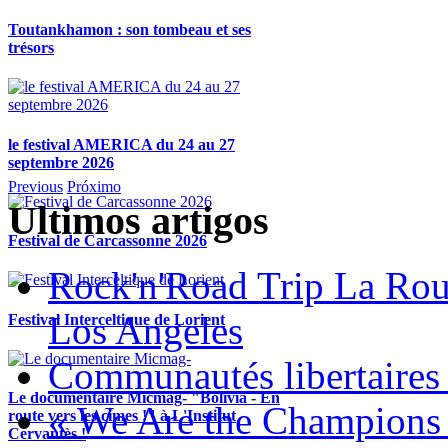
Toutankhamon : son tombeau et ses
trésors
le festival AMERICA du 24 au 27
septembre 2026
Previous
Próximo
Ultimos artigos
Festival de Carcassonne 2026
Rock'n'Road Trip La Rou
Los Angeles
Festival Interceltique de Lorient
Communautés libertaires 
Le documentaire Micmag- "Bolivia - En
« We Are the Champions
route vers les cimes !" à L'Institut
Cervantès !