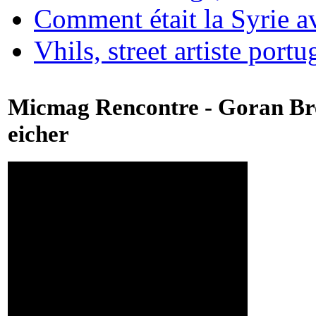
Comment était la Syrie av
Vhils, street artiste portu
Micmag Rencontre - Goran Br
eicher