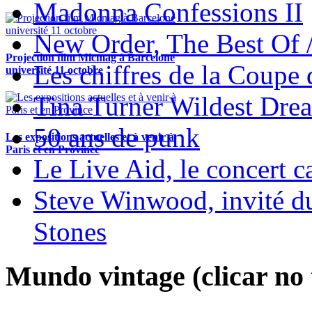
Madonna Confessions II
New Order, The Best Of 
Projection film Micmag à Barcelone
Les chiffres de la Coup
université 11 octobre
Tina Turner Wildest Dre
50 ans de punk
Les expositions actuelles et à venir à
Paris et en Province
Le Live Aid, le concert ca
Steve Winwood, invité d
Stones
Mundo vintage (clicar no t