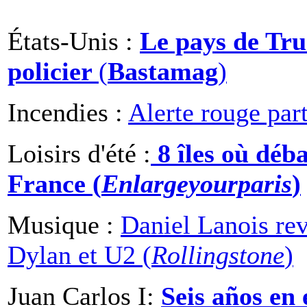
États-Unis :
Le pays de Tru
policier
(
Bastamag
)
Incendies :
Alerte rouge par
Loisirs d'été :
8 îles où déb
France (
Enlargeyourparis
)
Musique :
Daniel Lanois rev
Dylan et U2 (
Rollingstone
)
Juan Carlos I:
Seis años en 