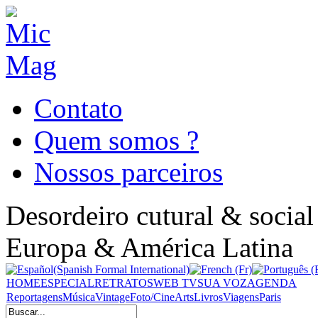
Contato
Quem somos ?
Nossos parceiros
Desordeiro cutural & social
Europa & América Latina
HOME
ESPECIAL
RETRATOS
WEB TV
SUA VOZ
AGENDA
Reportagens
Música
Vintage
Foto/Cine
Arts
Livros
Viagens
Paris