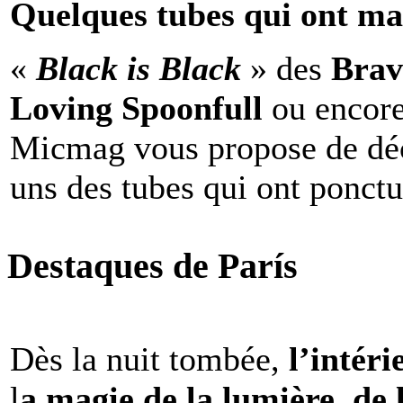
Quelques tubes qui ont ma
«
Black is Black
» des
Brav
Loving Spoonfull
ou encor
Micmag vous propose de déc
uns des tubes qui ont ponct
Destaques de París
Dès la nuit tombée,
l’intéri
l
a magie de la lumière, de 