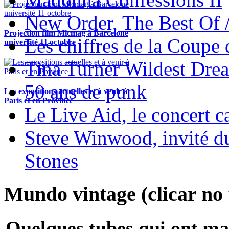
New Order, The Best Of 
Projection film Micmag à Barcelone
Les chiffres de la Coup
université 11 octobre
Tina Turner Wildest Dre
50 ans de punk
Les expositions actuelles et à venir à
Paris et en Province
Le Live Aid, le concert ca
Steve Winwood, invité d
Stones
Mundo vintage (clicar no t
Quelques tubes qui ont ma