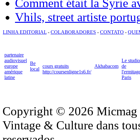
Comment était la Syrie av
Vhils, street artiste portu
LINHA EDITORIAL
-
COLABORADORES
-
CONTATO
-
QUE
partenaire
audiovisuel
Le studio
Be
europe
cours gratuits
Akhabacom
de
local
amérique
http://coursenligne1s6.fr/
l'ermitag
latine
Paris
Copyright © 2026 Micmag : 
Vintage & Culture dans tous 
reservados.