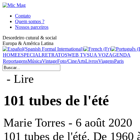
Contato
Quem somos ?
Nossos parceiros
Desordeiro cutural & social
Europa & América Latina
HOME
ESPECIAL
RETRATOS
WEB TV
SUA VOZ
AGENDA
Reportagens
Música
Vintage
Foto/Cine
Arts
Livros
Viagens
Paris
- Lire
101 tubes de l'été
Marie Torres - 6 août 2020
101 tubes de l'été. De 1960 à