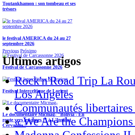
Toutankhamon : son tombeau et ses
trésors
le festival AMERICA du 24 au 27
septembre 2026
Previous
Próximo
Ultimos artigos
Festival de Carcassonne 2026
Rock'n'Road Trip La Rou
Los Angeles
Festival Interceltique de Lorient
Communautés libertaires 
Le documentaire Micmag- "Bolivia - En
« We Are the Champions
route vers les cimes !" à L'Institut
Cervantès !
Madonna Confessions II