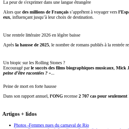
La peur de s'exprimer dans une langue étrangère
Alors que
des millions de Français
s’apprêtent à voyager vers
l’Espa
eux
, influençant jusqu’à leur choix de destination.
Une rentrée littéraire 2026 en légère baisse
Après
la hausse de 2025
, le nombre de romans publiés à la rentrée re
Un biopic sur les Rolling Stones ?
Encouragé par
le succès des films biographiques musicaux
,
Mick 
peine d’être racontées ?
»...
Peine de mort en forte hausse
Dans son rapport annuel,
l’ONG
recense
2 707 cas pour seulement 
Artigos + lidos
Photos -Femmes nues du carnaval de Rio