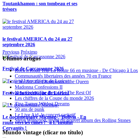
Toutankhamon : son tombeau et ses
trésors
le festival AMERICA du 24 au 27
septembre 2026
Previous
Próximo
Ultimos artigos
Festival de Carcassonne 2026
Rock'n'Road Trip La Route 66 en musique - De Chicago à Los
Communautés libertaires des années 70 en France
« We Are the Champions » the Queen
Madonna Confessions II
New Order, The Best Of / The Rest Of
Festival Interceltique de Lorient
Les chiffres de la Coupe du monde 2026
Tina Turner Wildest Dreams
50 ans de punk
Le Live Aid, le concert caritatif
Le documentaire Micmag- "Bolivia - En
Steve Winwood, invité du nouvel album des Rolling Stones
route vers les cimes !" à L'Institut
Cervantès !
Mundo vintage (clicar no título)