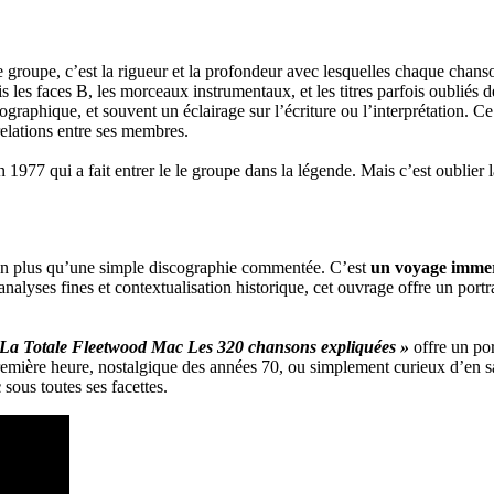
le groupe, c’est la rigueur et la profondeur avec lesquelles chaque chanso
is les faces B, les morceaux instrumentaux, et les titres parfois oubliés
iographique, et souvent un éclairage sur l’écriture ou l’interprétation.
relations entre ses membres.
77 qui a fait entrer le le groupe dans la légende. Mais c’est oublier la 
en plus qu’une simple discographie commentée. C’est
un voyage immer
analyses fines et contextualisation historique, cet ouvrage offre un port
La Totale Fleetwood Mac Les 320 chansons expliquées »
offre un por
remière heure, nostalgique des années 70, ou simplement curieux d’en 
c
sous toutes ses facettes.