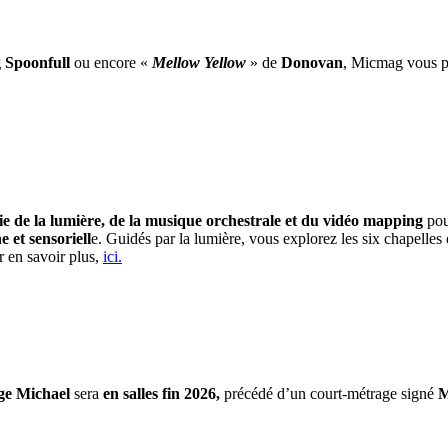
 Spoonfull
ou encore «
Mellow Yellow
» de
Donovan
, Micmag vous pr
e de la lumière, de la musique orchestrale et du vidéo mapping
pou
et sensoriell
e. Guidés par la lumière, vous explorez les six chapelle
r en savoir plus,
ici.
ge Michael
sera
en salles fin 2026,
précédé d’un court-métrage signé
M