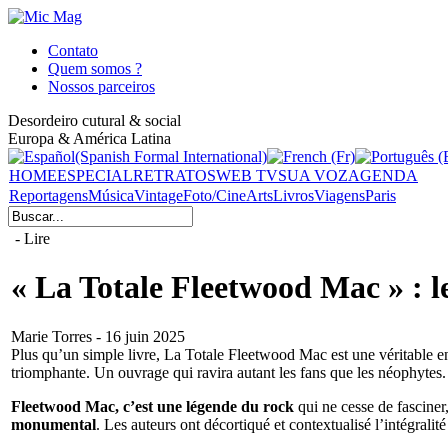
Contato
Quem somos ?
Nossos parceiros
Desordeiro cutural & social
Europa & América Latina
HOME
ESPECIAL
RETRATOS
WEB TV
SUA VOZ
AGENDA
Reportagens
Música
Vintage
Foto/Cine
Arts
Livros
Viagens
Paris
- Lire
« La Totale Fleetwood Mac » : l
Marie Torres - 16 juin 2025
Plus qu’un simple livre, La Totale Fleetwood Mac est une véritable en
triomphante. Un ouvrage qui ravira autant les fans que les néophytes.
Fleetwood Mac, c’est une légende du rock
qui ne cesse de fasciner
monumental
. Les auteurs ont décortiqué et contextualisé l’intégral