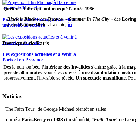
Quelques tubes qui ont marqué l'année 1966
«
Black is Black
» des
Bravos
, «
Summer In The City
» des
Loving
Projection film Micmag à Barcelone
ponctué
l'année 1966
... La suite,
ici
.
université 11 octobre
Destaques de París
Les expositions actuelles et à venir à
Paris et en Province
Dès la nuit tombée,
l’intérieur des Invalides
s’anime grâce à l
a magi
près de 50 minutes
, vous êtes conviés à
une déambulation nocturne 
progressivement, l'invisible se révèle.
Un spectacle magnifique
. Pou
Notícias
"The Faith Tour" de George Michael bientôt en salles
Tourné à
Paris-Bercy en 1988
et resté inédit, "
Faith Tour
" de
Geor