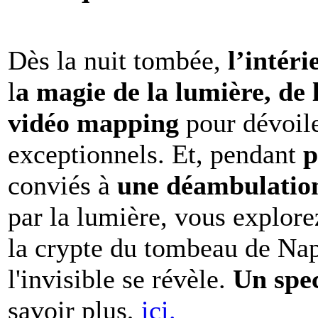
Dès la nuit tombée,
l’intéri
l
a magie de la lumière, de 
vidéo mapping
pour dévoile
exceptionnels. Et, pendant
p
conviés à
une déambulation 
par la lumière, vous explore
la crypte du tombeau de Nap
l'invisible se révèle.
Un spe
savoir plus,
ici.