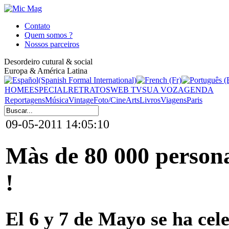
Contato
Quem somos ?
Nossos parceiros
Desordeiro cutural & social
Europa & América Latina
HOME
ESPECIAL
RETRATOS
WEB TV
SUA VOZ
AGENDA
Reportagens
Música
Vintage
Foto/Cine
Arts
Livros
Viagens
Paris
09-05-2011 14:05:10
Màs de 80 000 persona
!
El 6 y 7 de Mayo se ha cel