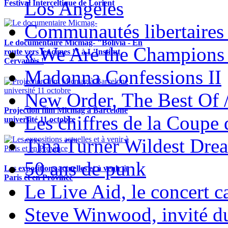
Los Angeles
Festival Interceltique de Lorient
Communautés libertaires 
Le documentaire Micmag- "Bolivia - En
« We Are the Champions
route vers les cimes !" à L'Institut
Cervantès !
Madonna Confessions II
New Order, The Best Of 
Projection film Micmag à Barcelone
Les chiffres de la Coup
université 11 octobre
Tina Turner Wildest Dre
50 ans de punk
Les expositions actuelles et à venir à
Paris et en Province
Le Live Aid, le concert ca
Steve Winwood, invité d