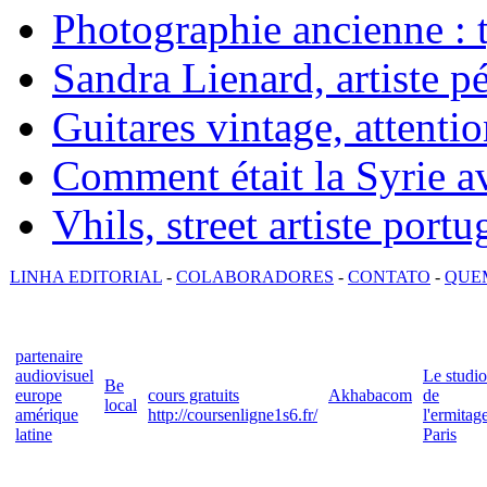
Photographie ancienne : t
Sandra Lienard, artiste pé
Guitares vintage, attentio
Comment était la Syrie av
Vhils, street artiste portu
LINHA EDITORIAL
-
COLABORADORES
-
CONTATO
-
QUE
partenaire
audiovisuel
Le studio
Be
europe
cours gratuits
Akhabacom
de
local
amérique
http://coursenligne1s6.fr/
l'ermitag
latine
Paris