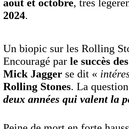
août et octobre
, très légèr
2024
.
Un biopic sur les Rolling St
Encouragé par
le succès de
Mick Jagger
se dit «
intére
Rolling Stones
. La question
deux années qui valent la p
Peine de mort en forte haus