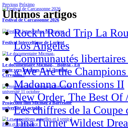
Previous
Próximo
Ultimos artigos
Festival de Carcassonne 2026
Rock'n'Road Trip La Rou
Los Angeles
Festival Interceltique de Lorient
Communautés libertaires 
Le documentaire Micmag- "Bolivia - En
« We Are the Champions
route vers les cimes !" à L'Institut
Cervantès !
Madonna Confessions II
New Order, The Best Of 
Projection film Micmag à Barcelone
Les chiffres de la Coup
université 11 octobre
Tina Turner Wildest Dre