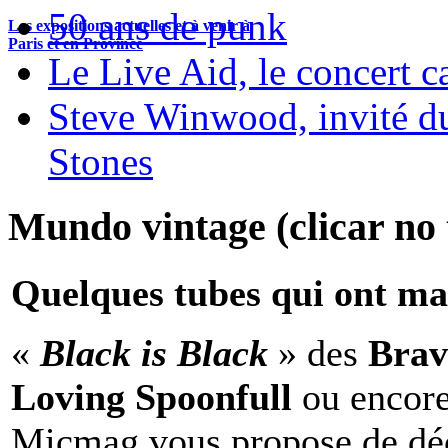
50 ans de punk
Les expositions actuelles et à venir à
Paris et en Province
Le Live Aid, le concert ca
Steve Winwood, invité d
Stones
Mundo vintage (clicar no t
Quelques tubes qui ont ma
«
Black is Black
» des
Brav
Loving Spoonfull
ou encor
Micmag vous propose de déc