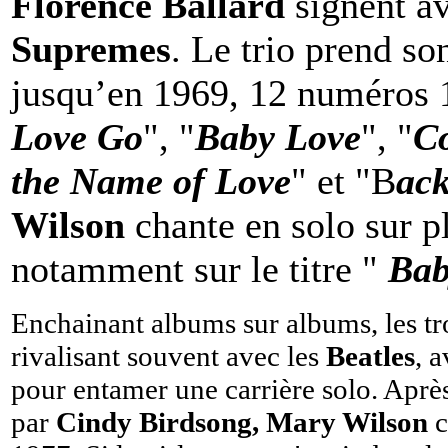
Florence Ballard
signent a
Supremes
. Le trio prend so
jusqu’en 1969, 12 numéros 1
Love Go
", "
Baby Love
", "
C
the Name of Love
" et "B
ack
Wilson
chante en solo sur p
notamment sur le titre "
Bab
Enchainant albums sur albums, les troi
rivalisant souvent avec les
Beatles
, 
pour entamer une carrière solo. Aprè
par
Cindy Birdsong, Mary Wilson
c