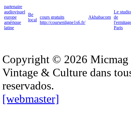
partenaire
audiovisuel
Le studio
Be
europe
cours gratuits
Akhabacom
de
local
amérique
http://coursenligne1s6.fr/
l'ermitag
latine
Paris
Copyright © 2026 Micmag : 
Vintage & Culture dans tous 
reservados.
[webmaster]