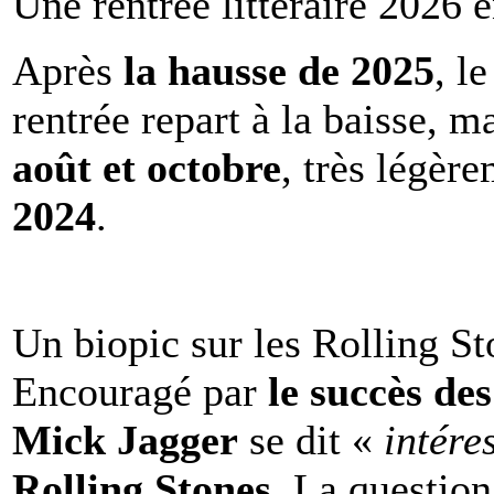
Une rentrée littéraire 2026 e
Après
la hausse de 2025
, l
rentrée repart à la baisse, m
août et octobre
, très légèr
2024
.
Un biopic sur les Rolling St
Encouragé par
le succès de
Mick Jagger
se dit «
intére
Rolling Stones
. La question