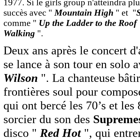
1977. Si le girls group n'atteindra plu
succès avec "
Mountain High
" et "
comme "
Up the Ladder to the Roof
Walking
".
Deux ans après le concert d
se lance à son tour en solo
Wilson
". La chanteuse bâtir
frontières soul pour compo
qui ont bercé les 70’s et les
sorcier du son des
Supreme
disco "
Red Hot
", qui entr