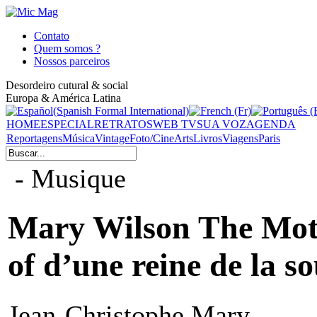
Contato
Quem somos ?
Nossos parceiros
Desordeiro cutural & social
Europa & América Latina
HOME
ESPECIAL
RETRATOS
WEB TV
SUA VOZ
AGENDA
Reportagens
Música
Vintage
Foto/Cine
Arts
Livros
Viagens
Paris
- Musique
Mary Wilson The Moto
of d’une reine de la so
Jean-Christophe Mary -