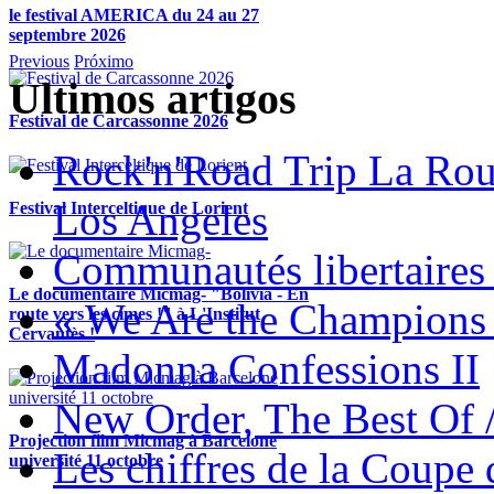
le festival AMERICA du 24 au 27
septembre 2026
Previous
Próximo
Ultimos artigos
Festival de Carcassonne 2026
Rock'n'Road Trip La Rou
Los Angeles
Festival Interceltique de Lorient
Communautés libertaires 
Le documentaire Micmag- "Bolivia - En
« We Are the Champions
route vers les cimes !" à L'Institut
Cervantès !
Madonna Confessions II
New Order, The Best Of 
Projection film Micmag à Barcelone
Les chiffres de la Coup
université 11 octobre