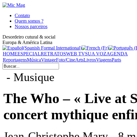
Contato
Quem somos ?
Nossos parceiros
Desordeiro cutural & social
Europa & América Latina
HOME
ESPECIAL
RETRATOS
WEB TV
SUA VOZ
AGENDA
Reportagens
Música
Vintage
Foto/Cine
Arts
Livros
Viagens
Paris
- Musique
The Who – « Live at S
concert mythique enfi
Jean-Christophe Mary - 8 m