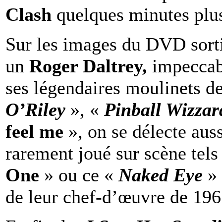
Clash
quelques minutes plus
Sur les images du DVD sorti
un
Roger Daltrey,
impeccabl
ses légendaires moulinets d
O’Riley
», «
Pinball Wizzar
feel me
», on se délecte auss
rarement joué sur scène tels
One
» ou ce «
Naked Eye
»
de leur chef-d’œuvre de 19