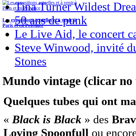
Tina Turner Wildest Dre
50 ans de punk
Les expositions actuelles et à venir à
Paris et en Province
Le Live Aid, le concert ca
Steve Winwood, invité d
Stones
Mundo vintage (clicar no t
Quelques tubes qui ont ma
«
Black is Black
» des
Brav
Loving Spoonfull
ou encor