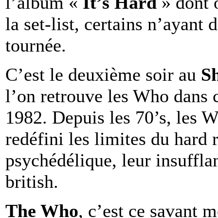
l’album «
It’s Hard
» dont 
la set-list, certains n’ayant 
tournée.
C’est le deuxième soir au
S
l’on retrouve les Who dans 
1982. Depuis les 70’s, les W
redéfini les limites du hard
psychédélique, leur insuffl
british.
The Who
, c’est ce savant m