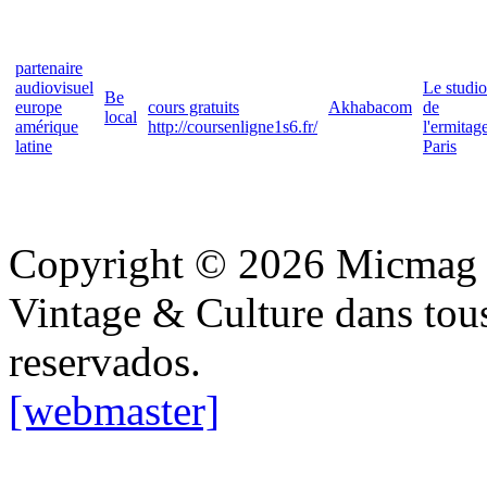
partenaire
audiovisuel
Le studio
Be
europe
cours gratuits
Akhabacom
de
local
amérique
http://coursenligne1s6.fr/
l'ermitag
latine
Paris
Copyright © 2026 Micmag : 
Vintage & Culture dans tous 
reservados.
[webmaster]