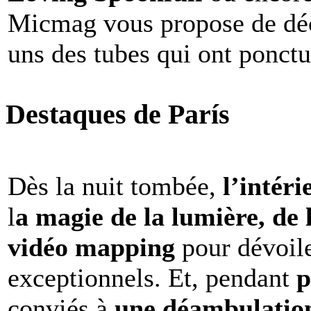
Micmag vous propose de déc
uns des tubes qui ont ponct
Destaques de París
Dès la nuit tombée,
l’intéri
l
a magie de la lumière, de 
vidéo mapping
pour dévoile
exceptionnels. Et, pendant
p
conviés à
une déambulation 