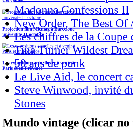
Cervantès !
Madonna Confessions II
New Order, The Best Of 
Projection film Micmag à Barcelone
Les chiffres de la Coup
université 11 octobre
Tina Turner Wildest Dre
50 ans de punk
Les expositions actuelles et à venir à
Paris et en Province
Le Live Aid, le concert ca
Steve Winwood, invité d
Stones
Mundo vintage (clicar no t