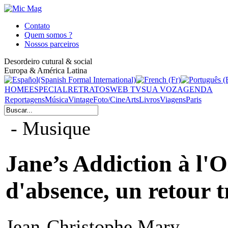
Contato
Quem somos ?
Nossos parceiros
Desordeiro cutural & social
Europa & América Latina
HOME
ESPECIAL
RETRATOS
WEB TV
SUA VOZ
AGENDA
Reportagens
Música
Vintage
Foto/Cine
Arts
Livros
Viagens
Paris
- Musique
Jane’s Addiction à l'
d'absence, un retour t
Jean-Christophe Mary -