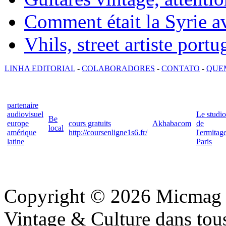
Comment était la Syrie av
Vhils, street artiste portu
LINHA EDITORIAL
-
COLABORADORES
-
CONTATO
-
QUE
partenaire
audiovisuel
Le studio
Be
europe
cours gratuits
Akhabacom
de
local
amérique
http://coursenligne1s6.fr/
l'ermitag
latine
Paris
Copyright © 2026 Micmag : 
Vintage & Culture dans tous 