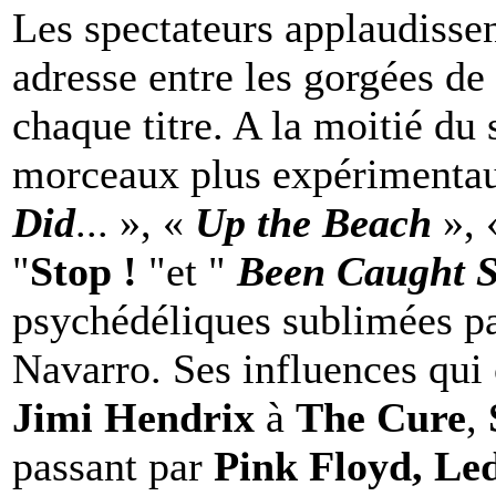
Les spectateurs applaudissen
adresse entre les gorgées de
chaque titre. A la moitié du
morceaux plus expérimentau
Did
... », «
Up the Beach
»,
"
Stop !
"et "
Been Caught S
psychédéliques sublimées pa
Navarro. Ses influences qui 
Jimi Hendrix
à
The Cure
,
passant par
Pink Floyd, Led