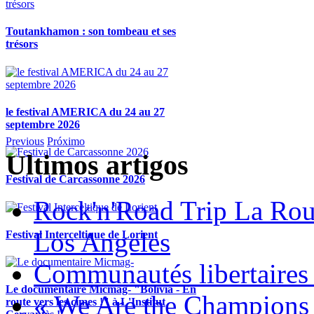
Toutankhamon : son tombeau et ses
trésors
le festival AMERICA du 24 au 27
septembre 2026
Previous
Próximo
Ultimos artigos
Festival de Carcassonne 2026
Rock'n'Road Trip La Rou
Los Angeles
Festival Interceltique de Lorient
Communautés libertaires 
Le documentaire Micmag- "Bolivia - En
« We Are the Champions
route vers les cimes !" à L'Institut