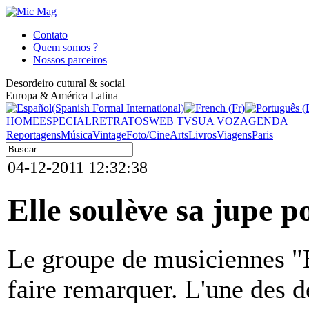
Contato
Quem somos ?
Nossos parceiros
Desordeiro cutural & social
Europa & América Latina
HOME
ESPECIAL
RETRATOS
WEB TV
SUA VOZ
AGENDA
Reportagens
Música
Vintage
Foto/Cine
Arts
Livros
Viagens
Paris
04-12-2011 12:32:38
Elle soulève sa jupe p
Le groupe de musiciennes "B
faire remarquer. L'une des 