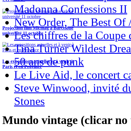
Madonna Confessions II
New Order, The Best Of 
Projection film Micmag à Barcelone
Les chiffres de la Coup
université 11 octobre
Tina Turner Wildest Dre
50 ans de punk
Les expositions actuelles et à venir à
Paris et en Province
Le Live Aid, le concert ca
Steve Winwood, invité d
Stones
Mundo vintage (clicar no t