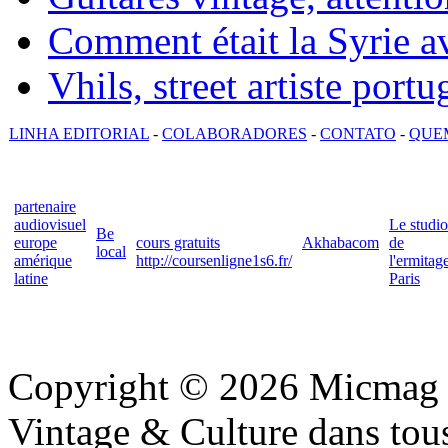
Comment était la Syrie av
Vhils, street artiste portu
LINHA EDITORIAL
-
COLABORADORES
-
CONTATO
-
QUE
partenaire
audiovisuel
Le studio
Be
europe
cours gratuits
Akhabacom
de
local
amérique
http://coursenligne1s6.fr/
l'ermitag
latine
Paris
Copyright © 2026 Micmag : 
Vintage & Culture dans tous 