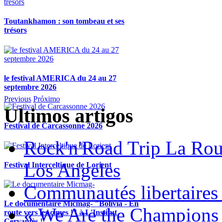
Toutankhamon : son tombeau et ses
trésors
le festival AMERICA du 24 au 27
septembre 2026
Previous
Próximo
Ultimos artigos
Festival de Carcassonne 2026
Rock'n'Road Trip La Rou
Los Angeles
Festival Interceltique de Lorient
Communautés libertaires 
Le documentaire Micmag- "Bolivia - En
« We Are the Champions
route vers les cimes !" à L'Institut
Cervantès !