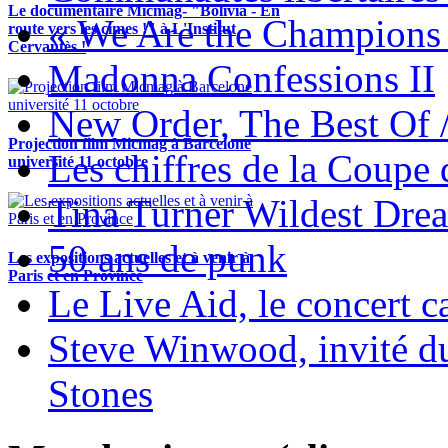
Le documentaire Micmag- "Bolivia - En
« We Are the Champions
route vers les cimes !" à L'Institut
Cervantès !
Madonna Confessions II
New Order, The Best Of 
Projection film Micmag à Barcelone
Les chiffres de la Coup
université 11 octobre
Tina Turner Wildest Dre
50 ans de punk
Les expositions actuelles et à venir à
Paris et en Province
Le Live Aid, le concert ca
Steve Winwood, invité d
Stones