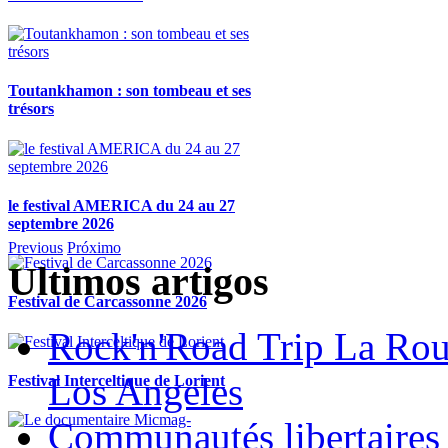
Toutankhamon : son tombeau et ses
trésors
le festival AMERICA du 24 au 27
septembre 2026
Previous
Próximo
Ultimos artigos
Festival de Carcassonne 2026
Rock'n'Road Trip La Rou
Los Angeles
Festival Interceltique de Lorient
Communautés libertaires 