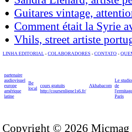
Guitares vintage, attentio
Comment était la Syrie av
Vhils, street artiste portu
LINHA EDITORIAL
-
COLABORADORES
-
CONTATO
-
QUE
partenaire
audiovisuel
Le studio
Be
europe
cours gratuits
Akhabacom
de
local
amérique
http://coursenligne1s6.fr/
l'ermitag
latine
Paris
Copyright © 2026 Micmag : 