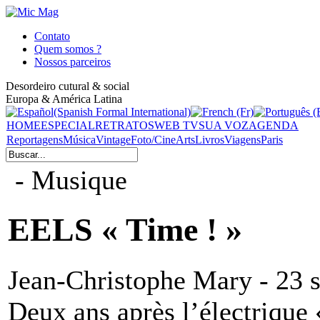
Contato
Quem somos ?
Nossos parceiros
Desordeiro cutural & social
Europa & América Latina
HOME
ESPECIAL
RETRATOS
WEB TV
SUA VOZ
AGENDA
Reportagens
Música
Vintage
Foto/Cine
Arts
Livros
Viagens
Paris
- Musique
EELS « Time ! »
Jean-Christophe Mary - 23 
Deux ans après l’électrique