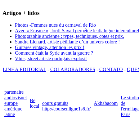
Artigos + lidos
Photos -Femmes nues du carnaval de Rio
Avec « Erasme », Jordi Savall perpétue le dialogue interculturel
Photographie ancienne : types, techniques, cotes et prix.
Sandra Lienard, artiste pétillante d’un univers coloré !
Guitares vintage, attention les prix !
Comment était la Syrie avant la guerre ?
Vhils, street artiste portugais explosif
LINHA EDITORIAL
-
COLABORADORES
-
CONTATO
-
QUE
partenaire
audiovisuel
Le studio
Be
europe
cours gratuits
Akhabacom
de
local
amérique
http://coursenligne1s6.fr/
l'ermitag
latine
Paris