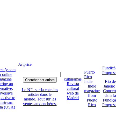
Artprice
Fundiçã
rsify.com
Puerto
Progres
 online
Rico
gazine
culturamas
Indie
Rio de
ering an
Revista
Indie
Janeiro 
ernative,
cultural
Le N°1 sur la cote des
magazine
Concert
bversive
web de
artistes dans le
from
dans la
pective to
Madrid
monde. Tout sur les
Puerto
Fundiç
instream
ventes aux enchères.
Rico
Progres
ia (USA)