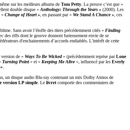
 même sur les meilleurs albums de
Tom Petty
. La preuve c’est que «
ellent double disque «
Anthology: Through the Years »
(2000). Les
à «
Change of Heart »
, en passant par «
We Stand A Chance »
, ces
sublime. Sans avoir l’étoffe des titres précédemment cités «
Finding
c des riffs dont le groove donnent furieusement envie de se
fédérateurs d'enchainements d’accords endiablés. L'intérêt de cette
e version de «
Ways To Be Wicked
» (précédemment reprise par
Lone
 «
Turning Point
» et «
Keeping Me Alive
», influencé par les
Everly
 »
.
nus, un disque audio Blu-ray contenant un mix Dolby Atmos de
e version LP simple
. Le
livret
comporte des commentaires de