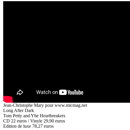
Jean-Christophe Mary pour www.micmag.net
Long After Dark
Tom Petty and Yhe Heartbreakers
CD 22 euros / Vinyle 29,90 euros
Edition de luxe 78,27 euros