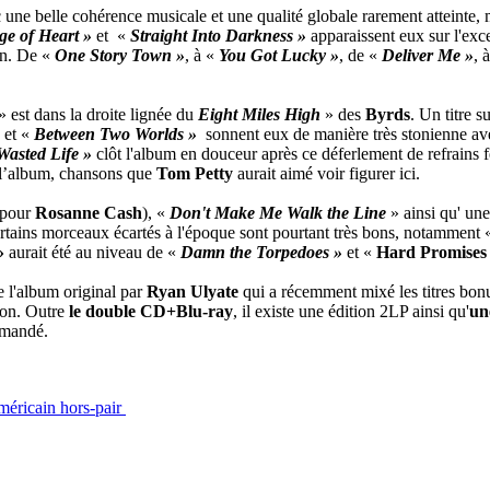
 une belle cohérence musicale et une qualité globale rarement atteinte,
e of Heart »
et «
Straight Into Darkness »
apparaissent eux sur l'exc
in. De «
One Story Town »
, à «
You Got Lucky »
, de «
Deliver Me »
, 
» est dans la droite lignée du
Eight Miles High
» des
Byrds
. Un titre 
 et «
Between Two Worlds »
sonnent eux de manière très stonienne ave
Wasted Life »
clôt l'album en douceur après ce déferlement de refrains 
 l’album, chansons que
Tom Petty
aurait aimé voir figurer ici.
 pour
Rosanne Cash
), «
Don't Make Me Walk the Line
» ainsi qu' un
tains morceaux écartés à l'époque sont pourtant très bons, notamment
»
aurait été au niveau de «
Damn the Torpedoes »
et «
Hard Promises
 l'album original par
Ryan Ulyate
qui a récemment mixé les titres bo
tion. Outre
le double CD+Blu-ray
, il existe une édition 2LP ainsi qu'
un
mmandé.
méricain hors-pair