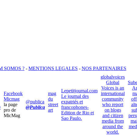
M SOMOS ?
-
MENTIONS LEGALES
-
NOS PARTENAIRES
globalvoices
Global
Sube
Voices is an
An
Lepetitjournal.com
Facebook
mag
international
ma
Le journal des
Micmag
du
community
off
@publica
expatriés et
la page
street
who report
alt
e
@Publica
francophones-
pro de
art
on blogs
su
Edition de Rio et
MicMag
and citizen
pers
Sao Paulo.
media from
ma
around the
med
world.