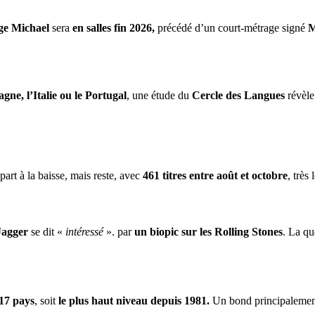
ge Michael
sera
en salles fin 2026,
précédé d’un court-métrage signé
M
gne, l’Italie ou le Portugal
, une étude du
Cercle des Langues
révèle
part à la baisse, mais reste, avec
461 titres entre août et octobre
, très
Jagger
se dit «
intéressé
». par
un biopic sur les Rolling Stones
. La qu
17 pays
, soit
le plus haut niveau depuis 1981.
Un bond principalement