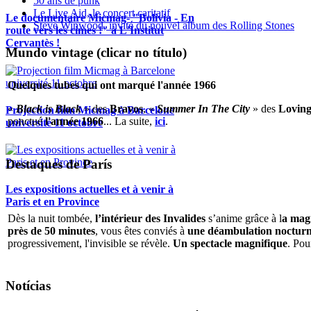
50 ans de punk
Le Live Aid, le concert caritatif
Le documentaire Micmag- "Bolivia - En
Steve Winwood, invité du nouvel album des Rolling Stones
route vers les cimes !" à L'Institut
Cervantès !
Mundo vintage (clicar no título)
Quelques tubes qui ont marqué l'année 1966
«
Black is Black
» des
Bravos
, «
Summer In The City
» des
Loving
Projection film Micmag à Barcelone
ponctué
l'année 1966
... La suite,
ici
.
université 11 octobre
Destaques de París
Les expositions actuelles et à venir à
Paris et en Province
Dès la nuit tombée,
l’intérieur des Invalides
s’anime grâce à l
a magi
près de 50 minutes
, vous êtes conviés à
une déambulation nocturne 
progressivement, l'invisible se révèle.
Un spectacle magnifique
. Pou
Notícias