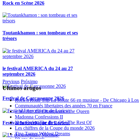
Rock en Scène 2026
Toutankhamon : son tombeau et ses
trésors
le festival AMERICA du 24 au 27
septembre 2026
Previous
Próximo
Ultimos artigos
Festival de Carcassonne 2026
Rock'n'Road Trip La Route 66 en musique - De Chicago à Los
Communautés libertaires des années 70 en France
« We Are the Champions » the Queen
Madonna Confessions II
New Order, The Best Of / The Rest Of
Festival Interceltique de Lorient
Les chiffres de la Coupe du monde 2026
Tina Turner Wildest Dreams