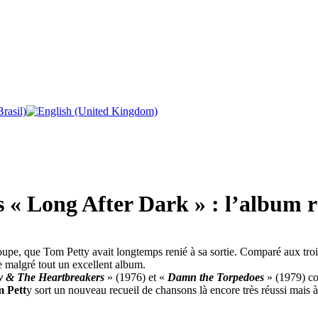
« Long After Dark » : l’album ré
upe, que Tom Petty avait longtemps renié à sa sortie. Comparé aux tr
 malgré tout un excellent album.
y & The Heartbreakers
» (1976) et «
Damn the Torpedoes
» (1979) co
 Pett
y sort un nouveau recueil de chansons là encore très réussi mais à 