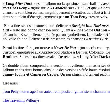
«
Long After Dark
» est un album rock, quasiment sans ballade, avec
You Got Lucky »
figure sur le «
Greatest Hits »
1993, et que «
Chang
chansons sont bien écrites, magnifiquement exécutées du début à la f
titres sont plein d’énergie, emmenés par
un Tom Petty très en voix.
Par sa finesse et sa texture sonore délicate «
Straight Into Darkness
Out
» reste une bonne chanson rock. Quant à «
The Same Old You
»
déhancher. Essentiellement portée par un synthétiseur, la ballade «
A 
nouvelle édition Deluxe est de présenter les chansons «
perdues
» de
Parmi les titres forts, on trouve «
Never Be You
» (un succès country
Justice
), enregistrée aux Applewood Studios à Denver, Colorado. Cer
Brothers
. Si ces deux titres avaient été retenus, «
Long After Dark 
Ce double album comprend une version nouvellement remasterisée de
l'album et des titres bonus, ainsi que des versions stéréo haute résolu
Jimmy Iovine et Cameron Crowe
. Un pur plaisir. Fortement reco
Lire aussi :
Tom Petty, hommage à un auteur compositeur guitariste et chanteur a
The Traveling Wilburys