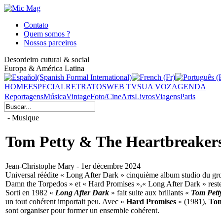
Contato
Quem somos ?
Nossos parceiros
Desordeiro cutural & social
Europa & América Latina
HOME
ESPECIAL
RETRATOS
WEB TV
SUA VOZ
AGENDA
Reportagens
Música
Vintage
Foto/Cine
Arts
Livros
Viagens
Paris
- Musique
Tom Petty & The Heartbreakers 
Jean-Christophe Mary - 1er décembre 2024
Universal réédite « Long After Dark » cinquième album studio du gro
Damn the Torpedos » et « Hard Promises »,« Long After Dark » reste
Sorti en 1982 «
Long After Dark
» fait suite aux brillants «
Tom Pett
un tout cohérent importait peu. Avec «
Hard Promises
» (1981),
Tom
sont organiser pour former un ensemble cohérent.