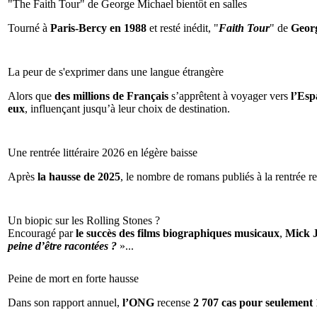
"The Faith Tour" de George Michael bientôt en salles
Tourné à
Paris-Bercy en 1988
et resté inédit, "
Faith Tour
" de
Geor
La peur de s'exprimer dans une langue étrangère
Alors que
des millions de Français
s’apprêtent à voyager vers
l’Espa
eux
, influençant jusqu’à leur choix de destination.
Une rentrée littéraire 2026 en légère baisse
Après
la hausse de 2025
, le nombre de romans publiés à la rentrée re
Un biopic sur les Rolling Stones ?
Encouragé par
le succès des films biographiques musicaux
,
Mick 
peine d’être racontées ?
»...
Peine de mort en forte hausse
Dans son rapport annuel,
l’ONG
recense
2 707 cas pour seulement 