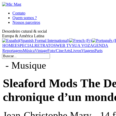
Contato
Quem somos ?
Nossos parceiros
Desordeiro cutural & social
Europa & América Latina
HOME
ESPECIAL
RETRATOS
WEB TV
SUA VOZ
AGENDA
Reportagens
Música
Vintage
Foto/Cine
Arts
Livros
Viagens
Paris
- Musique
Sleaford Mods The Dem
chronique d’un monde
Jean-Christophe Mary - 14 f