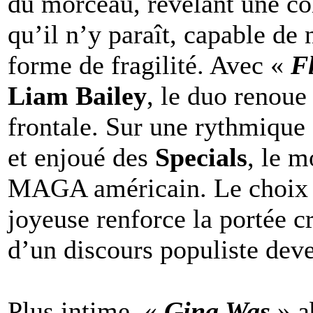
du morceau, révélant une co
qu’il n’y paraît, capable de 
forme de fragilité. Avec «
F
Liam Bailey
, le duo renoue
frontale. Sur une rythmique 
et enjoué des
Specials
, le 
MAGA américain. Le choix 
joyeuse renforce la portée cr
d’un discours populiste dev
Plus intime, «
Gina Was
» a