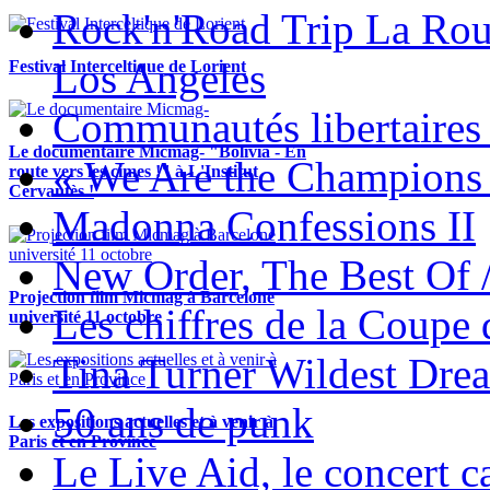
Rock'n'Road Trip La Rou
Los Angeles
Festival Interceltique de Lorient
Communautés libertaires 
Le documentaire Micmag- "Bolivia - En
« We Are the Champions
route vers les cimes !" à L'Institut
Cervantès !
Madonna Confessions II
New Order, The Best Of 
Projection film Micmag à Barcelone
Les chiffres de la Coup
université 11 octobre
Tina Turner Wildest Dre
50 ans de punk
Les expositions actuelles et à venir à
Paris et en Province
Le Live Aid, le concert ca