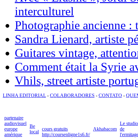
interculturel
Photographie ancienne : t
Sandra Lienard, artiste pé
Guitares vintage, attentio
Comment était la Syrie av
Vhils, street artiste portu
LINHA EDITORIAL
-
COLABORADORES
-
CONTATO
-
QUE
partenaire
audiovisuel
Le studio
Be
europe
cours gratuits
Akhabacom
de
local
amérique
http://coursenligne1s6.fr/
l'ermitag