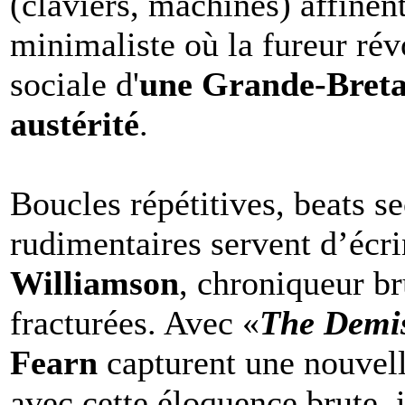
(claviers, machines) affinen
minimaliste où la fureur rév
sociale d'
une Grande-Breta
austérité
.
Boucles répétitives, beats se
rudimentaires servent d’écri
Williamson
, chroniqueur br
fracturées. Avec «
The Demis
Fearn
capturent une nouvell
avec cette éloquence brute, 