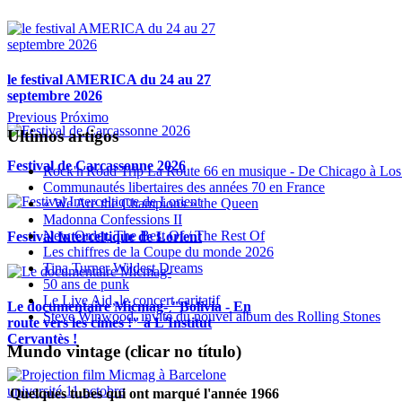
le festival AMERICA du 24 au 27
septembre 2026
Previous
Próximo
Ultimos artigos
Festival de Carcassonne 2026
Rock'n'Road Trip La Route 66 en musique - De Chicago à Los
Communautés libertaires des années 70 en France
« We Are the Champions » the Queen
Madonna Confessions II
New Order, The Best Of / The Rest Of
Festival Interceltique de Lorient
Les chiffres de la Coupe du monde 2026
Tina Turner Wildest Dreams
50 ans de punk
Le Live Aid, le concert caritatif
Le documentaire Micmag- "Bolivia - En
Steve Winwood, invité du nouvel album des Rolling Stones
route vers les cimes !" à L'Institut
Cervantès !
Mundo vintage (clicar no título)
Quelques tubes qui ont marqué l'année 1966