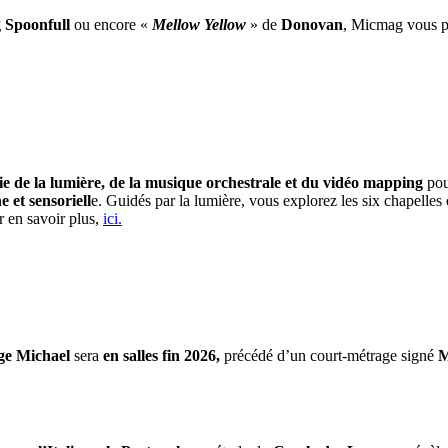
 Spoonfull
ou encore «
Mellow Yellow
» de
Donovan
, Micmag vous pr
e de la lumière, de la musique orchestrale et du vidéo mapping
pou
et sensoriell
e. Guidés par la lumière, vous explorez les six chapelle
r en savoir plus,
ici.
ge Michael
sera
en salles fin 2026,
précédé d’un court-métrage signé
M