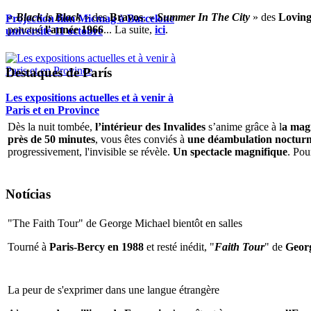
«
Black is Black
» des
Bravos
, «
Summer In The City
» des
Loving
Projection film Micmag à Barcelone
ponctué
l'année 1966
... La suite,
ici
.
université 11 octobre
Destaques de París
Les expositions actuelles et à venir à
Paris et en Province
Dès la nuit tombée,
l’intérieur des Invalides
s’anime grâce à l
a magi
près de 50 minutes
, vous êtes conviés à
une déambulation nocturne 
progressivement, l'invisible se révèle.
Un spectacle magnifique
. Pou
Notícias
"The Faith Tour" de George Michael bientôt en salles
Tourné à
Paris-Bercy en 1988
et resté inédit, "
Faith Tour
" de
Geor
La peur de s'exprimer dans une langue étrangère