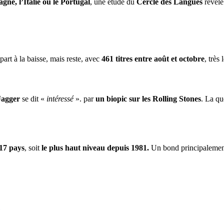
gne, l’Italie ou le Portugal
, une étude du
Cercle des Langues
révèle
part à la baisse, mais reste, avec
461 titres entre août et octobre
, très
Jagger
se dit «
intéressé
». par
un biopic sur les Rolling Stones
. La qu
17 pays
, soit
le plus haut niveau depuis 1981.
Un bond principalement