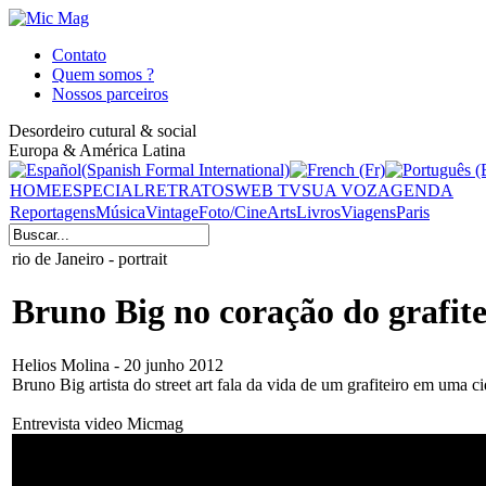
Contato
Quem somos ?
Nossos parceiros
Desordeiro cutural & social
Europa & América Latina
HOME
ESPECIAL
RETRATOS
WEB TV
SUA VOZ
AGENDA
Reportagens
Música
Vintage
Foto/Cine
Arts
Livros
Viagens
Paris
rio de Janeiro - portrait
Bruno Big no coração do grafite
Helios Molina - 20 junho 2012
Bruno Big artista do street art fala da vida de um grafiteiro em uma
Entrevista video Micmag