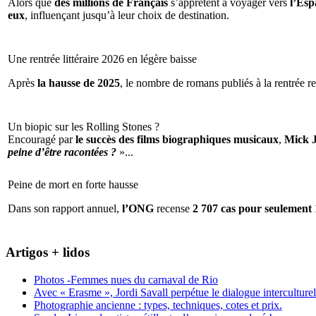
Alors que
des millions de Français
s’apprêtent à voyager vers
l’Espa
eux
, influençant jusqu’à leur choix de destination.
Une rentrée littéraire 2026 en légère baisse
Après
la hausse de 2025
, le nombre de romans publiés à la rentrée re
Un biopic sur les Rolling Stones ?
Encouragé par
le succès des films biographiques musicaux
,
Mick 
peine d’être racontées ?
»...
Peine de mort en forte hausse
Dans son rapport annuel,
l’ONG
recense
2 707 cas pour seulement 
Artigos + lidos
Photos -Femmes nues du carnaval de Rio
Avec « Erasme », Jordi Savall perpétue le dialogue interculturel
Photographie ancienne : types, techniques, cotes et prix.