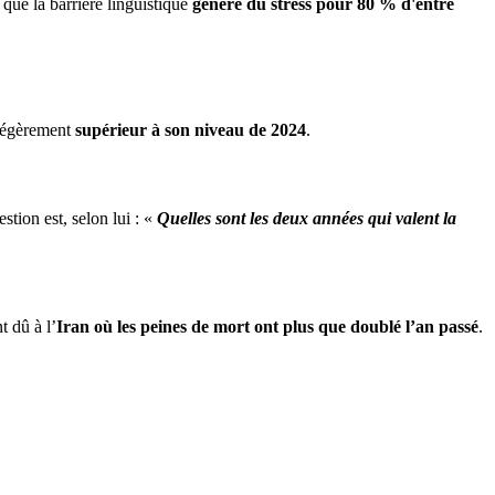
 que la barrière linguistique
génère du stress pour 80 % d'entre
 légèrement
supérieur à son niveau de 2024
.
estion est, selon lui : «
Quelles sont les deux années qui valent la
 dû à l’
Iran où les peines de mort ont plus que doublé l’an passé
.