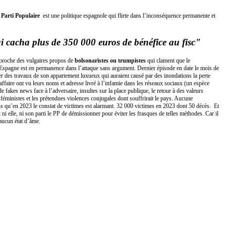
Parti Populaire
est une politique espagnole qui flirte dans l’inconséquence permanente et
 cacha plus de 350 000 euros de bénéfice au fisc"
u proche des vulgaires propos de
bolsonaristes ou trumpistes
qui clament que le
 d’Espagne est en permanence dans l’attaque sans argument. Dernier épisode en date le mois de
r des travaux de son appartement luxueux qui auraient causé par des inondations la perte
’affaire ont vu leurs noms et adresse livré à l’infamie dans les réseaux sociaux (un espèce
fakes news face à l’adversaire, insultes sur la place publique, le retour à des valeurs
 féministes et les prétendues violences conjugales dont souffrirait le pays. Aucune
ns qu’en 2023 le constat de victimes est alarmant. 32 000 victimes en 2023 dont 50 décès. Et
ni elle, ni son parti le PP de démissionner pour éviter les frasques de telles méthodes. Car il
 aucun état d’âme.