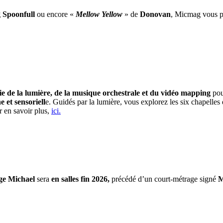
 Spoonfull
ou encore «
Mellow Yellow
» de
Donovan
, Micmag vous pr
e de la lumière, de la musique orchestrale et du vidéo mapping
pou
et sensoriell
e. Guidés par la lumière, vous explorez les six chapelle
r en savoir plus,
ici.
ge Michael
sera
en salles fin 2026,
précédé d’un court-métrage signé
M