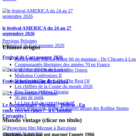
le festival AMERICA du 24 au 27
septembre 2026
Previous
Próximo
Ultimos artigos
Festival de Carcassonne 2026
Rock'n'Road Trip La Route 66 en musique - De Chicago à Los
Communautés libertaires des années 70 en France
« We Are the Champions » the Queen
Madonna Confessions II
New Order, The Best Of / The Rest Of
Festival Interceltique de Lorient
Les chiffres de la Coupe du monde 2026
Tina Turner Wildest Dreams
50 ans de punk
Le Live Aid, le concert caritatif
Le documentaire Micmag- "Bolivia - En
Steve Winwood, invité du nouvel album des Rolling Stones
route vers les cimes !" à L'Institut
Cervantès !
Mundo vintage (clicar no título)
Quelques tubes qui ont marqué l'année 1966