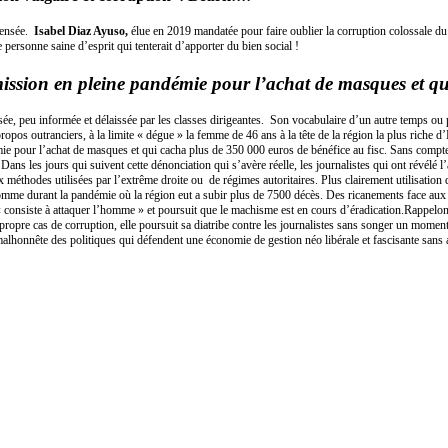
nsensée.
Isabel Diaz Ayuso,
élue en 2019 mandatée pour faire oublier la corruption colossale du
ne personne saine d’esprit qui tenterait d’apporter du bien social !
sion en pleine pandémie pour l’achat de masques et qui
isée, peu informée et délaissée par les classes dirigeantes. Son vocabulaire d’un autre temps o
opos outranciers, à la limite « dégue » la femme de 46 ans à la tête de la région la plus riche
ie pour l’achat de masques et qui cacha plus de 350 000 euros de bénéfice au fisc. Sans compte
Dans les jours qui suivent cette dénonciation qui s’avère réelle, les journalistes qui ont révélé l
thodes utilisées par l’extrême droite ou de régimes autoritaires. Plus clairement utilisation de 
on comme durant la pandémie où la région eut a subir plus de 7500 décès. Des ricanements face aux
« consiste à attaquer l’homme » et poursuit que le machisme est en cours d’éradication.Rappelo
propre cas de corruption, elle poursuit sa diatribe contre les journalistes sans songer un moment 
malhonnête des politiques qui défendent une économie de gestion néo libérale et fascisante sans