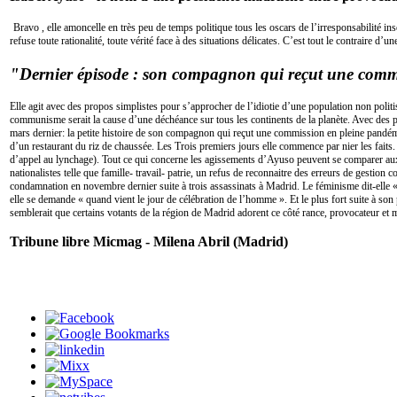
Bravo , elle amoncelle en très peu de temps politique tous les oscars de l’irresponsabilité i
refuse toute rationalité, toute vérité face à des situations délicates. C’est tout le contraire d’u
"Dernier épisode : son compagnon qui reçut une commis
Elle agit avec des propos simplistes pour s’approcher de l’idiotie d’une population non polit
communisme serait la cause d’une déchéance sur tous les continents de la planète. Avec des pr
mars dernier: la petite histoire de son compagnon qui reçut une commission en pleine pandém
d’un restaurant du riz de chaussée. Les Trois premiers jours elle commence par nier les faits. 
d’appel au lynchage). Tout ce qui concerne les agissements d’Ayuso peuvent se comparer aux mé
nationalistes telle que famille- travail- patrie, un refus de reconnaitre des erreurs de gesti
condamnation en novembre dernier suite à trois assassinats à Madrid. Le féminisme dit-elle 
elle se demande « quand vient le jour de célébration de l’homme ». Et le plus fort suite à son 
semblerait que certains votants de la région de Madrid adorent ce côté rance, provocateur et 
Tribune libre Micmag - Milena Abril (Madrid)