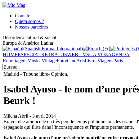
Contato
Quem somos ?
Nossos parceiros
Desordeiro cutural & social
Europa & América Latina
HOME
ESPECIAL
RETRATOS
WEB TV
SUA VOZ
AGENDA
Reportagens
Música
Vintage
Foto/Cine
Arts
Livros
Viagens
Paris
Madirid - Tribune libre- Opinion.
Isabel Ayuso - le nom d’une pré
Beurk !
Milena Abril - 3 avril 2014
Bravo, elle amoncelle en très peu de temps politique tous les oscars d
espagnole qui flirte dans l’inconséquence et l'impunité permanente.
Isabel Ayuso - le nom d’une présidente madrilène entre provocati