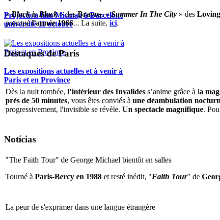
«
Black is Black
» des
Bravos
, «
Summer In The City
» des
Loving
Projection film Micmag à Barcelone
ponctué
l'année 1966
... La suite,
ici
.
université 11 octobre
Destaques de París
Les expositions actuelles et à venir à
Paris et en Province
Dès la nuit tombée,
l’intérieur des Invalides
s’anime grâce à l
a magi
près de 50 minutes
, vous êtes conviés à
une déambulation nocturne 
progressivement, l'invisible se révèle.
Un spectacle magnifique
. Pou
Notícias
"The Faith Tour" de George Michael bientôt en salles
Tourné à
Paris-Bercy en 1988
et resté inédit, "
Faith Tour
" de
Geor
La peur de s'exprimer dans une langue étrangère