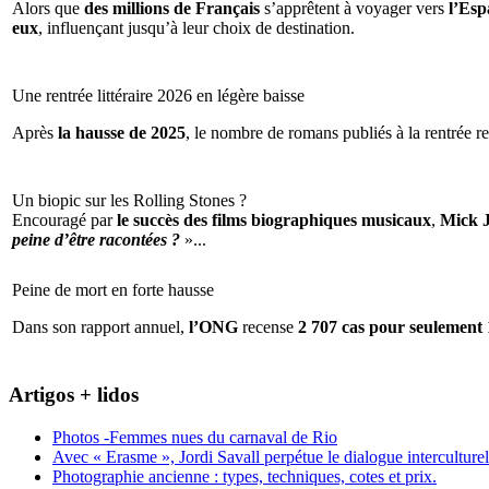
Alors que
des millions de Français
s’apprêtent à voyager vers
l’Espa
eux
, influençant jusqu’à leur choix de destination.
Une rentrée littéraire 2026 en légère baisse
Après
la hausse de 2025
, le nombre de romans publiés à la rentrée re
Un biopic sur les Rolling Stones ?
Encouragé par
le succès des films biographiques musicaux
,
Mick 
peine d’être racontées ?
»...
Peine de mort en forte hausse
Dans son rapport annuel,
l’ONG
recense
2 707 cas pour seulement 
Artigos + lidos
Photos -Femmes nues du carnaval de Rio
Avec « Erasme », Jordi Savall perpétue le dialogue interculturel
Photographie ancienne : types, techniques, cotes et prix.