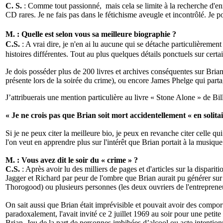
C. S.
: Comme tout passionné, mais cela se limite à la recherche d'enre
CD rares. Je ne fais pas dans le fétichisme aveugle et incontrôlé. Je p
M. : Quelle est selon vous sa meilleure biographie ?
C.S.
: A vrai dire, je n'en ai lu aucune qui se détache particulièrement c
histoires différentes. Tout au plus quelques détails ponctuels sur certa
Je dois posséder plus de 200 livres et archives conséquentes sur Bri
présente lors de la soirée du crime), ou encore James Phelge qui par
J’attribuerais une mention particulière au livre « Stone Alone » de B
« Je ne crois pas que Brian soit mort accidentellement « en solitai
Si je ne peux citer la meilleure bio, je peux en revanche citer celle qu
l'on veut en apprendre plus sur l'intérêt que Brian portait à la musiq
M. : Vous avez dit le soir du « crime » ?
C.S.
: Après avoir lu des milliers de pages et d'articles sur la disparit
Jagger et Richard par peur de l'ombre que Brian aurait pu générer sur
Thorogood) ou plusieurs personnes (les deux ouvriers de l'entrepreneu
On sait aussi que Brian était imprévisible et pouvait avoir des compor
paradoxalement, l'avait invité ce 2 juillet 1969 au soir pour une petit
Brian. Jeu de la part de personnes imbibées d’alcool ou acte intention