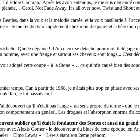
45T d'Eddie Cochran. Après les avoir entendus, je me suis demandé c
e planète… Carol, Not Fade Away, It's all over now, Twist and Shout et
des Beatles, dans la voix et la mélodie carrée, et la voix nasillarde à l'a
 Stone ». Je me rends donc rapidement chez mon disquaire et achète mon 
pochette. Quelle dégaine ! L'un d'eux se détache pour moi, il dégage que
 homme, avec une frange et surtout ses cheveux sont longs... C'est décid
avoir adopté cette coupe « à la Stone »… ce qui m'a causé bien des souc
ier temps. Car, à partir de 1968, je n'étais plus trop en phase avec ses 
ple fan, je lui passais tout.
s - j'ai découvert qu’il n'était pas l'ange - au sens propre du terme - q
n comportement en général. Les drogues et l’absorption énorme d'alcool
ouvent oublier qu’il était le fondateur des Stones et aussi un gra
lors avec Alexis Corner - le découvreur du blues de cette époque, en An
appeler « Elmo Lewis » - Lewis étant son 2ème prénom.