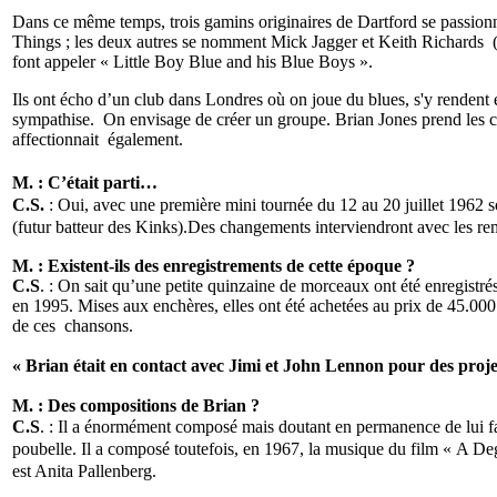
Dans ce même temps, trois gamins originaires de Dartford se passionnen
Things ; les deux autres se nomment Mick Jagger et Keith Richards (ave
font appeler « Little Boy Blue and his Blue Boys ».
Ils ont écho d’un club dans Londres où on joue du blues, s'y rendent 
sympathise. On envisage de créer un groupe. Brian Jones prend les c
affectionnait également.
M. : C’était parti…
C.S.
: Oui, avec une première mini tournée du 12 au 20 juillet 1962 s
(futur batteur des Kinks).Des changements interviendront avec les re
M. : Existent-ils des enregistrements de cette époque ?
C.S
. : On sait qu’une petite quinzaine de morceaux ont été enregistr
en 1995. Mises aux enchères, elles ont été achetées au prix de 45.000 
de ces chansons.
« Brian était en contact avec Jimi et John Lennon pour des pro
M. : Des compositions de Brian ?
C.S
. : Il a énormément composé mais doutant en permanence de lui f
poubelle. Il a composé toutefois, en 1967, la musique du film « A Deg
est Anita Pallenberg.