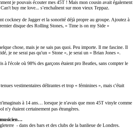
omment je pouvais écouter mes 45T ! Mais mon cousin avait également
 Can't buy me love... s’enchaînent sur mon vieux Teppaz.
ccent cockney de Jagger et la sonorité déjà propre au groupe. Ajoutez à
premier disque des Rolling Stones, « Time is on my Side »
lque chose, mais je ne sais pas quoi. Peu importe. Il me fascine. Il
é, je ne serai pas qu'un « Stone », je serai un « Brian Jones ».
is à l'école où 98% des garçons étaient pro Beatles, sans compter le
tenues vestimentaires délirantes et trop « féminines », mais c'était
ue je m'imaginais à 14 ans… lorsque je n'avais que mon 45T vinyle comme
 n'y étaient certainement pas étrangères.
nd musicien…
gleterre - dans des bars et des clubs de la banlieue de Londres.