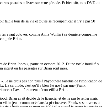
cartes postales et livres sur cette période. Et bien sûr, tous DVD ou
ir fait le tour de sa vie et toutes se recoupent car il n’y a pas 50
nnes les ayant côtoyés, comme Anna Wohlin ( sa dernière compagne
ucoup de Brian.
ces de Brian Jones », parue en octobre 2012. D'une totale inutilité si
n intérêt où les passages sur Brian sont rares.
e ». Je ne crois pas non plus à l'hypothèse farfelue de l'implication de
. La certitude, c'est qu'il a bien été noyé par une (Frank
ence et l’avait fortement déconseillé à Brian.
d, Brian avait décidé de le licencier et de ne pas le régler mais,
 un vilain jeu a commencé dans la piscine avec Frank, ses ouvriers et
us de détails avant sa mort en 1994 (il a avoué le crime le jour de sa