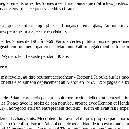
gistrements rares des Stones avec Brian, ainsi que d’affiches, posters, 
ossède environ 120 pièces inédites et rares.
ar, que ce soit les biographies en français ou en anglais, j’ai fini par avo
ines périodes, mais pas de révélations.
an et les Stones de 1962 à 1969. Parfois via les publications de perso
tageait leur premier appartement. Marianne Fathfull également parle bea
ill Wyman, leur bassiste pendant 30 ans.
re »
i m'a révolté, au titre pourtant accrocheur « Retour à Jajouka sur les tra
ue orientale et sur son déplacement au Maroc en 1967... 259 pages d'aucu
ion de Brian, je ne crois pas qu’il soit mort accidentellement « en solitair
 les Stones avec le projet de son nouveau groupe avec Lennon et Hendrix
r).Thorogood était un entrepreneur douteux, Keith en avait fait l’expéri
tements changeants. Mécontent du travail et du prix proposé par Thorogoo
e fête à Cotchford Farm. L'alcool et la drogue aidant le ton est monté et
nel, là restera le mystère que seul Thorogood aurait pu expliquer avec pl