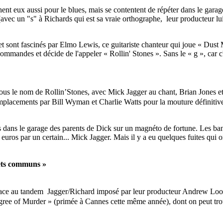
t eux aussi pour le blues, mais se contentent de répéter dans le garage 
c un "s" à Richards qui est sa vraie orthographe, leur producteur lui fe
et sont fascinés par Elmo Lewis, ce guitariste chanteur qui joue « Dust
ommandes et décide de l'appeler « Rollin' Stones ». Sans le « g », ca
ous le nom de Rollin’Stones, avec Mick Jagger au chant, Brian Jones et
mplacements par Bill Wyman et Charlie Watts pour la mouture définitive 
és dans le garage des parents de Dick sur un magnéto de fortune. Les b
euros par un certain... Mick Jagger. Mais il y a eu quelques fuites qui o
jets communs »
ace au tandem Jagger/Richard imposé par leur producteur Andrew Loog Ol
ree of Murder » (primée à Cannes cette même année), dont on peut trouver