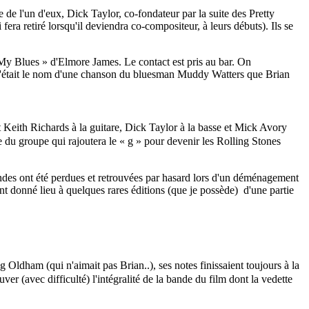
de l'un d'eux, Dick Taylor, co-fondateur par la suite des Pretty
ra retiré lorsqu'il deviendra co-compositeur, à leurs débuts). Ils se
 My Blues » d'Elmore James. Le contact est pris au bar. On
r c'était le nom d'une chanson du bluesman Muddy Watters que Brian
 Keith Richards à la guitare, Dick Taylor à la basse et Mick Avory
du groupe qui rajoutera le « g » pour devenir les Rolling Stones
andes ont été perdues et retrouvées par hasard lors d'un déménagement
nt donné lieu à quelques rares éditions (que je possède) d'une partie
dham (qui n'aimait pas Brian..), ses notes finissaient toujours à la
 (avec difficulté) l'intégralité de la bande du film dont la vedette