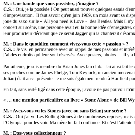
M. : Une bande que vous possédez, j’imagine ?
C.S
. : Oui, je la possède ! On peut aussi trouver quelques essais d'
d'improvisation. Il faut savoir qu'en juin 1969, un mois avant sa dis
joue du saxo sur le « All you need is Love » des Beatles. Mais il n'y 
concert sur scène, une personne avait eu la bonne idée d’enregistrer,
leur producteur décidant que ce serait Jagger qui la chanterait désor
M. : Dans le quotidien comment vivez-vous cette « passion » ?
C.S. :
Je vis en permanence avec un rappel de mes passions et intérêt
j’ai des endroits qui leur sont réservés. Avec posters, photos… Il y
Par ailleurs, je suis membre du Brian Jones fan club. J'ai ainsi fait l
ses proches comme James Phelge, Tom Keylock, un ancien mercenaire 
Julian) était aussi présente. Je me suis également rendu à Hartfield po
En fait, sans resté figé dans cette époque, j'avoue ne pas pouvoir m'
« … une mention particulière au livre « Stone Alone » de Bill W
M. : Avez-vous vu les Stones (avec ou sans Brian) sur scène ?
C.S.
: Oui j'ai vu Les Rolling Stones à de nombreuses reprises, mais
l’Olympia pour les voir. Ma mère lui fait confiance. Et c’est l’attente
M. : Etes-vous collectionneur ?