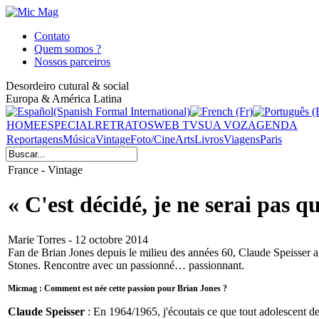
Contato
Quem somos ?
Nossos parceiros
Desordeiro cutural & social
Europa & América Latina
HOME
ESPECIAL
RETRATOS
WEB TV
SUA VOZ
AGENDA
Reportagens
Música
Vintage
Foto/Cine
Arts
Livros
Viagens
Paris
France - Vintage
« C'est décidé, je ne serai pas 
Marie Torres - 12 octobre 2014
Fan de Brian Jones depuis le milieu des années 60, Claude Speisser a
Stones. Rencontre avec un passionné… passionnant.
Micmag : Comment est née cette passion pour Brian Jones ?
Claude Speisser
: En 1964/1965, j'écoutais ce que tout adolescent d