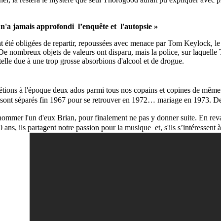
 n'a jamais approfondi l’enquête et l'autopsie »
nt été obligées de repartir, repoussées avec menace par Tom Keylock, le g
De nombreux objets de valeurs ont disparu, mais la police, sur laquelle
telle due à une trop grosse absorbions d'alcool et de drogue.
 étions à l'époque deux ados parmi tous nos copains et copines de même
ont séparés fin 1967 pour se retrouver en 1972… mariage en 1973. De c
nommer l'un d'eux Brian, pour finalement ne pas y donner suite. En revan
 ans, ils partagent notre passion pour la musique et, s'ils s’intéressen