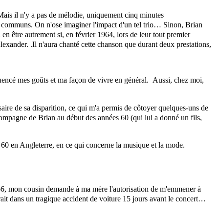
Mais il n'y a pas de mélodie, uniquement cinq minutes
ts communs. On n'ose imaginer l'impact d'un tel trio… Sinon, Brian
n être autrement si, en février 1964, lors de leur tout premier
exander. .Il n'aura chanté cette chanson que durant deux prestations,
luencé mes goûts et ma façon de vivre en général. Aussi, chez moi,
rsaire de sa disparition, ce qui m'a permis de côtoyer quelques-uns de
pagne de Brian au début des années 60 (qui lui a donné un fils,
 60 en Angleterre, en ce qui concerne la musique et la mode.
 1966, mon cousin demande à ma mère l'autorisation de m'emmener à
arait dans un tragique accident de voiture 15 jours avant le concert…