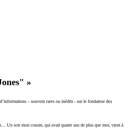
 Jones" »
informations – souvent rares ou inédits - sur le fondateur des
an… Un soir mon cousin, qui avait quatre ans de plus que moi, vient à