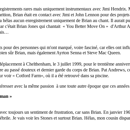
enregistrements rares mais uniquement instrumentaux avec Jimi Hendrix. 
parition, Brian était en contact avec Jimi et John Lennon pour des proje
a hélas aucun enregistrement uniquement de Brian au chant. Il aurait pu e
 car c'était Brian Jones qui chantait « You Better Move On » d'Arthur Al
mais…
s pour des personnes qui m'ont marqué, voire fasciné, car elles ont inf
 a bien sûr Brian, mais également Ayrton Senna et Steve Mac Queen.
e déplacement à Chelthenham, le 3 juillet 1999, pour le trentième annive
au passé douteux et dernier garde du corps de Brian. Pat Andrews, com
ur voir « Cotford Farm», où il a été retrouvé dans sa piscine.
intéresser avec la même passion à une toute autre époque que ces années
yman »
 avec toujours un sentiment de frustration, car sans Brian. En janvier
 fébrile. Je vais voir les Stones et surtout Brian. Hélas, mon cousin disp