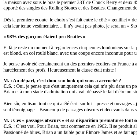
la maison avec sous le bras le premier 33T de Chuck Berry et deux 
apporté des singles des Rolling Stones et des Beatles. Changement d
Dès la première écoute, le choix s’est fait entre le côté « gentillet » 
cela leur tenue vestimentaire… il n'y avait pas photo, je serai un «
« 98% des garçons étaient pro Beatles »
Et là.je reste un moment à regarder ces cinq jeunes londoniens sur la 
est blond, en col roulé blanc, avec une coupe encore inconnue pour un
Je pense avoir été certainement un des premiers écoliers en France à 
harcèlement des profs. Heureusement la classe était mixte !
M. : Au départ, c’est donc son look qui vous a accroché ?
C.S. :
Oui
,
je pense que c'est uniquement cela qui m'a plu dans un prem
Brian et à mon stade d'admiration qui avait dépassé le fait d'être un sim
Bien sûr, en lisant tout ce qui a été écrit sur lui – presse et ouvrage
seul témoignage... Beaucoup de passages obscurs et décevants dans so
M. : Ces « passages obscurs » et sa disparition prématurée font s
C.S
. : C’est vrai. Pour Brian, tout commence en 1962. Il se produit a
Passionné de blues, Brian a un faible pour Elmore James et se fait 