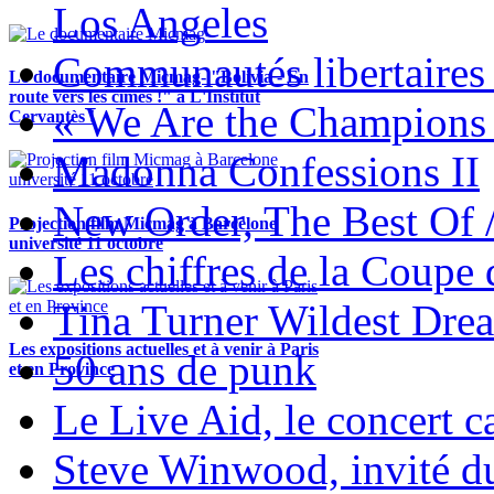
Los Angeles
Communautés libertaires 
Le documentaire Micmag- "Bolivia - En
route vers les cimes !" à L'Institut
« We Are the Champions
Cervantès !
Madonna Confessions II
New Order, The Best Of 
Projection film Micmag à Barcelone
université 11 octobre
Les chiffres de la Coup
Tina Turner Wildest Dre
Les expositions actuelles et à venir à Paris
50 ans de punk
et en Province
Le Live Aid, le concert ca
Steve Winwood, invité d