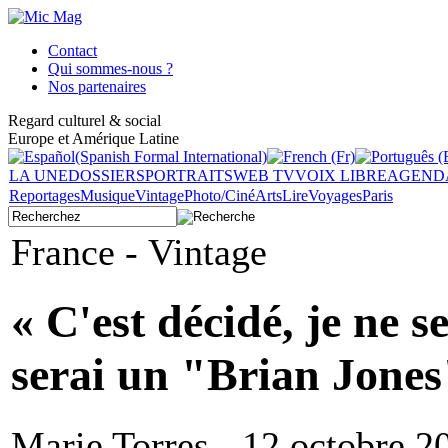
Contact
Qui sommes-nous ?
Nos partenaires
Regard culturel & social
Europe et Amérique Latine
LA UNE
DOSSIERS
PORTRAITS
WEB TV
VOIX LIBRE
AGEND
Reportages
Musique
Vintage
Photo/Ciné
Arts
Lire
Voyages
Paris
France - Vintage
« C'est décidé, je ne 
serai un "Brian Jones
Marie Torres - 12 octobre 2