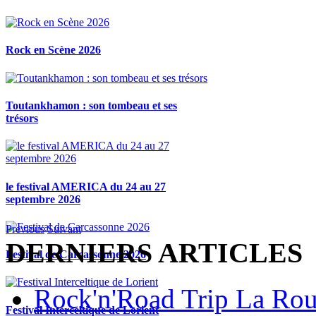
Rock en Scène 2026
Toutankhamon : son tombeau et ses
trésors
le festival AMERICA du 24 au 27
septembre 2026
Previous
Suivant
DERNIERS ARTICLES
Festival de Carcassonne 2026
Rock'n'Road Trip La Rou
Festival Interceltique de Lorient