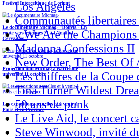
Los Angeles
Festival Interceltique de Lorient
Communautés libertaires 
Le documentaire Micmag- "Bolivia - En
« We Are the Champions
route vers les cimes !" à L'Institut
Cervantès !
Madonna Confessions II
New Order, The Best Of 
Projection film Micmag à Barcelone
Les chiffres de la Coup
université 11 octobre
Tina Turner Wildest Dre
50 ans de punk
Les expositions actuelles et à venir à
Paris et en Province
Le Live Aid, le concert ca
Steve Winwood, invité d