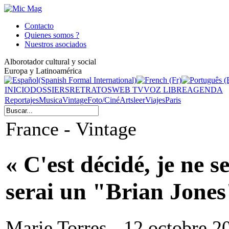
Contacto
Quienes somos ?
Nuestros asociados
Alborotador cultural y social
Europa y Latinoamérica
INICIO
DOSSIERS
RETRATOS
WEB TV
VOZ LIBRE
AGENDA
Reportajes
Musica
Vintage
Foto/Ciné
Arts
leer
Viajes
Paris
France - Vintage
« C'est décidé, je ne 
serai un "Brian Jones
Marie Torres - 12 octobre 2