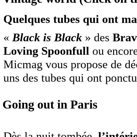
Quelques tubes qui ont ma
«
Black is Black
» des
Brav
Loving Spoonfull
ou encor
Micmag vous propose de déc
uns des tubes qui ont ponct
Going out in Paris
Dès la nuit tombée,
l’intéri