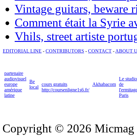
Vintage guitars, beware ri
Comment était la Syrie av
Vhils, street artiste portu
EDITORIAL LINE
-
CONTRIBUTORS
-
CONTACT
-
ABOUT 
partenaire
audiovisuel
Le studio
Be
europe
cours gratuits
Akhabacom
de
local
amérique
http://coursenligne1s6.fr/
l'ermitag
latine
Paris
Copyright © 2026 Micmag : 