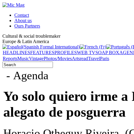
Contact
About us
Ours Partners
Cultural & social troublemaker
Europe & Latin America
HEADLINES
FEATURES
PROFILES
WEB TV
SOAP BOX
AGEN
Reports
Music
Vintage
Photos/Movies
Arts
read
Travel
Paris
- Agenda
Yo solo quiero irme a
alegato de posguerra
Horacio Otheguy Riveira. (