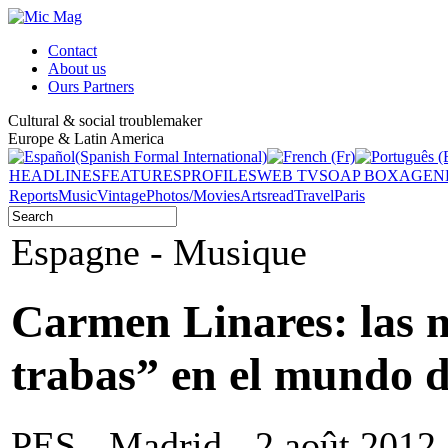
Contact
About us
Ours Partners
Cultural & social troublemaker
Europe & Latin America
HEADLINES
FEATURES
PROFILES
WEB TV
SOAP BOX
AGEN
Reports
Music
Vintage
Photos/Movies
Arts
read
Travel
Paris
Espagne - Musique
Carmen Linares: las 
trabas” en el mundo d
PES - Madrid - 2 août 2012