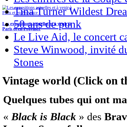
Tina Turner Wildest Dre
50 ans de punk
Les expositions actuelles et à venir à
Paris et en Province
Le Live Aid, le concert ca
Steve Winwood, invité d
Stones
Vintage world (Click on th
Quelques tubes qui ont ma
«
Black is Black
» des
Brav