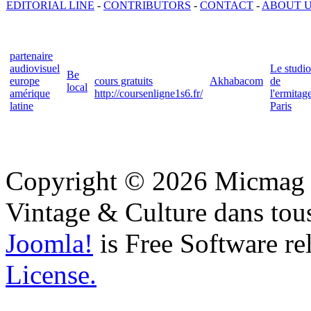
EDITORIAL LINE
-
CONTRIBUTORS
-
CONTACT
-
ABOUT 
partenaire
audiovisuel
Le studio
Be
europe
cours gratuits
Akhabacom
de
local
amérique
http://coursenligne1s6.fr/
l'ermitag
latine
Paris
Copyright © 2026 Micmag : 
Vintage & Culture dans tous
Joomla!
is Free Software re
License.