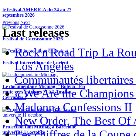
le festival AMERICA du 24 au 27
septembre 2026
Previous
Next
Last releases
Festival de Carcassonne 2026
Rock'n'Road Trip La Rou
Los Angeles
Festival Interceltique de Lorient
Communautés libertaires 
Le documentaire Micmag- "Bolivia - En
« We Are the Champions
route vers les cimes !" à L'Institut
Cervantès !
Madonna Confessions II
New Order, The Best Of 
Projection film Micmag à Barcelone
Les chiffres de la Coup
université 11 octobre