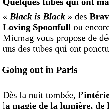
Quelques tubes qui ont ma
«
Black is Black
» des
Brav
Loving Spoonfull
ou encor
Micmag vous propose de déc
uns des tubes qui ont ponct
Going out in Paris
Dès la nuit tombée,
l’intéri
l
a magie de la lumière, de 