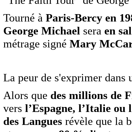
"The Faith Tour" de George 
Tourné à
Paris-Bercy en 1
George Michael
sera
en sal
métrage signé
Mary McCar
La peur de s'exprimer dans 
Alors que
des millions de 
vers
l’Espagne, l’Italie ou 
des Langues
révèle que la b