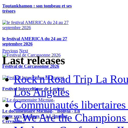
Toutankhamon : son tombeau et ses
trésors
le festival AMERICA du 24 au 27
septembre 2026
Previous
Next
Last releases
Festival de Carcassonne 2026
Rock'n'Road Trip La Rou
Los Angeles
Festival Interceltique de Lorient
Communautés libertaires 
Le documentaire Micmag- "Bolivia - En
« We Are the Champions
route vers les cimes !" à L'Institut
Cervantès !