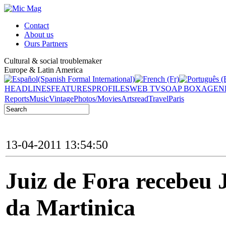
Contact
About us
Ours Partners
Cultural & social troublemaker
Europe & Latin America
HEADLINES
FEATURES
PROFILES
WEB TV
SOAP BOX
AGEN
Reports
Music
Vintage
Photos/Movies
Arts
read
Travel
Paris
13-04-2011 13:54:50
Juiz de Fora recebeu 
da Martinica