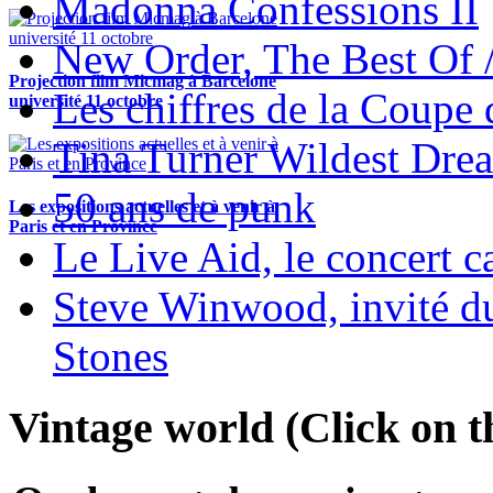
Madonna Confessions II
New Order, The Best Of 
Projection film Micmag à Barcelone
Les chiffres de la Coup
université 11 octobre
Tina Turner Wildest Dre
50 ans de punk
Les expositions actuelles et à venir à
Paris et en Province
Le Live Aid, le concert ca
Steve Winwood, invité d
Stones
Vintage world (Click on th