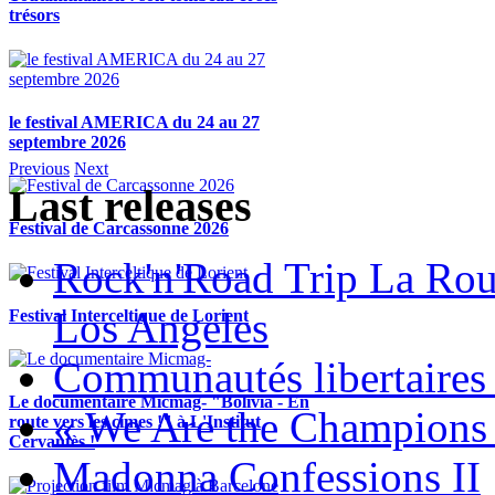
trésors
le festival AMERICA du 24 au 27
septembre 2026
Previous
Next
Last releases
Festival de Carcassonne 2026
Rock'n'Road Trip La Rou
Los Angeles
Festival Interceltique de Lorient
Communautés libertaires 
Le documentaire Micmag- "Bolivia - En
« We Are the Champions
route vers les cimes !" à L'Institut
Cervantès !
Madonna Confessions II