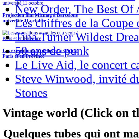
New Order, The Best Of 
Projection film Micmag à Barcelone
Les chiffres de la Coup
université 11 octobre
Tina Turner Wildest Dre
50 ans de punk
Les expositions actuelles et à venir à
Paris et en Province
Le Live Aid, le concert ca
Steve Winwood, invité d
Stones
Vintage world (Click on th
Quelques tubes qui ont ma