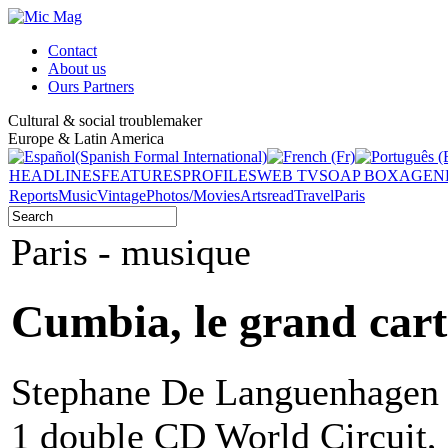
Contact
About us
Ours Partners
Cultural & social troublemaker
Europe & Latin America
HEADLINES
FEATURES
PROFILES
WEB TV
SOAP BOX
AGEN
Reports
Music
Vintage
Photos/Movies
Arts
read
Travel
Paris
Paris - musique
Cumbia, le grand cart
Stephane De Languenhagen -
1 double CD World Circuit,