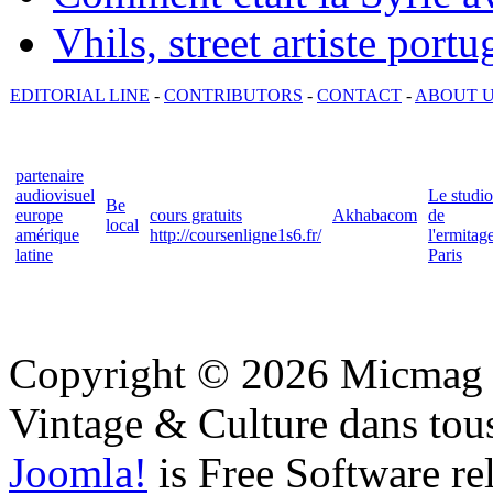
Vhils, street artiste portu
EDITORIAL LINE
-
CONTRIBUTORS
-
CONTACT
-
ABOUT 
partenaire
audiovisuel
Le studio
Be
europe
cours gratuits
Akhabacom
de
local
amérique
http://coursenligne1s6.fr/
l'ermitag
latine
Paris
Copyright © 2026 Micmag : 
Vintage & Culture dans tous
Joomla!
is Free Software re