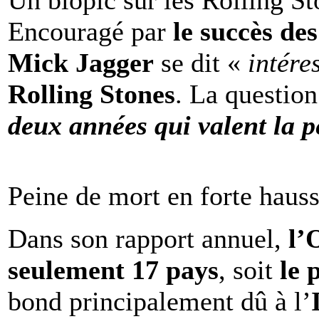
Un biopic sur les Rolling St
Encouragé par
le succès de
Mick Jagger
se dit «
intére
Rolling Stones
. La question
deux années qui valent la p
Peine de mort en forte haus
Dans son rapport annuel,
l
seulement 17 pays
, soit
le 
bond principalement dû à l’