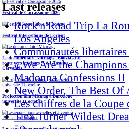
Last releases
Festival de Carcassonne 2026
Rock'n'Road Trip La Rou
Los Angeles
Festival Interceltique de Lorient
Communautés libertaires 
Le documentaire Micmag- "Bolivia - En
« We Are the Champions
route vers les cimes !" à L'Institut
Cervantès !
Madonna Confessions II
New Order, The Best Of 
Projection film Micmag à Barcelone
Les chiffres de la Coup
université 11 octobre
Tina Turner Wildest Dre
Les expositions actuelles et à venir à