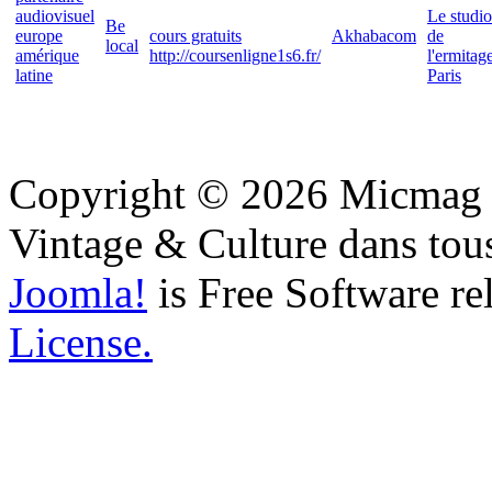
audiovisuel
Le studio
Be
europe
cours gratuits
Akhabacom
de
local
amérique
http://coursenligne1s6.fr/
l'ermitag
latine
Paris
Copyright © 2026 Micmag : 
Vintage & Culture dans tous
Joomla!
is Free Software re
License.