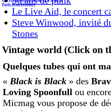
50 ans de punk
Paris et en Province
Le Live Aid, le concert ca
Steve Winwood, invité d
Stones
Vintage world (Click on th
Quelques tubes qui ont ma
«
Black is Black
» des
Brav
Loving Spoonfull
ou encor
Micmag vous propose de déc