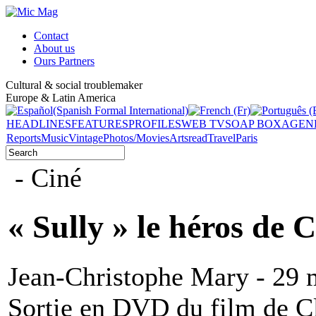
Contact
About us
Ours Partners
Cultural & social troublemaker
Europe & Latin America
HEADLINES
FEATURES
PROFILES
WEB TV
SOAP BOX
AGEN
Reports
Music
Vintage
Photos/Movies
Arts
read
Travel
Paris
- Ciné
« Sully » le héros de
Jean-Christophe Mary - 29 
Sortie en DVD du film de Cl