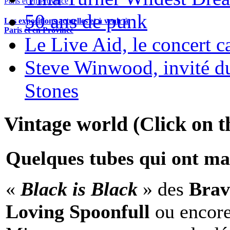
50 ans de punk
Les expositions actuelles et à venir à
Paris et en Province
Le Live Aid, le concert ca
Steve Winwood, invité d
Stones
Vintage world (Click on th
Quelques tubes qui ont ma
«
Black is Black
» des
Brav
Loving Spoonfull
ou encor