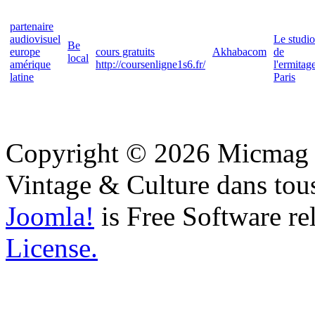
partenaire
audiovisuel
Le studio
Be
europe
cours gratuits
Akhabacom
de
local
amérique
http://coursenligne1s6.fr/
l'ermitag
latine
Paris
Copyright © 2026 Micmag : 
Vintage & Culture dans tous
Joomla!
is Free Software re
License.