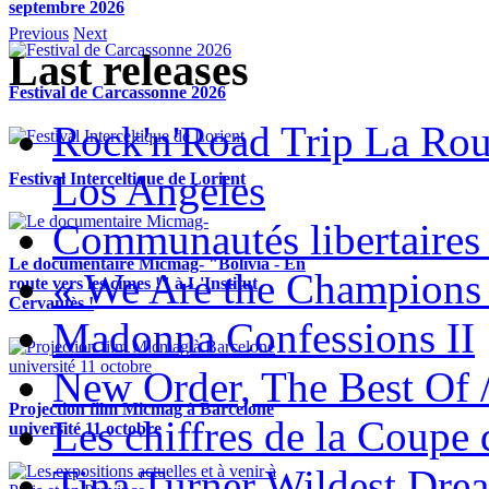
septembre 2026
Previous
Next
Last releases
Festival de Carcassonne 2026
Rock'n'Road Trip La Rou
Los Angeles
Festival Interceltique de Lorient
Communautés libertaires 
Le documentaire Micmag- "Bolivia - En
« We Are the Champions
route vers les cimes !" à L'Institut
Cervantès !
Madonna Confessions II
New Order, The Best Of 
Projection film Micmag à Barcelone
Les chiffres de la Coup
université 11 octobre
Tina Turner Wildest Dre