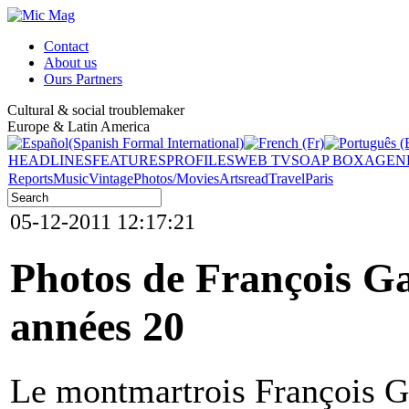
Contact
About us
Ours Partners
Cultural & social troublemaker
Europe & Latin America
HEADLINES
FEATURES
PROFILES
WEB TV
SOAP BOX
AGEN
Reports
Music
Vintage
Photos/Movies
Arts
read
Travel
Paris
05-12-2011 12:17:21
Photos de François Ga
années 20
Le montmartrois François Ga